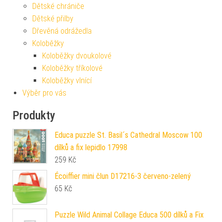
Dětské chrániče
Dětské přilby
Dřevěná odrážedla
Koloběžky
Koloběžky dvoukolové
Koloběžky tříkolové
Koloběžky vlnící
Výběr pro vás
Produkty
Educa puzzle St. Basil´s Cathedral Moscow 100
dílků a fix lepidlo 17998
259
Kč
Écoiffier mini člun D17216-3 červeno-zelený
65
Kč
Puzzle Wild Animal Collage Educa 500 dílků a Fix