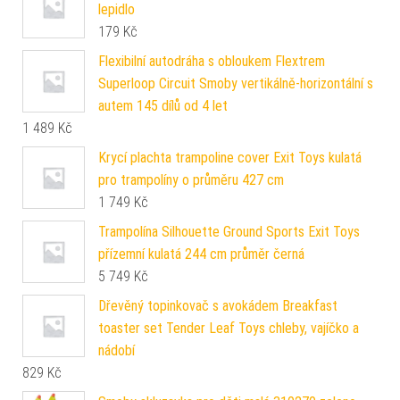
lepidlo
179
Kč
Flexibilní autodráha s obloukem Flextrem
Superloop Circuit Smoby vertikálně-horizontální s
autem 145 dílů od 4 let
1 489
Kč
Krycí plachta trampoline cover Exit Toys kulatá
pro trampolíny o průměru 427 cm
1 749
Kč
Trampolína Silhouette Ground Sports Exit Toys
přízemní kulatá 244 cm průměr černá
5 749
Kč
Dřevěný topinkovač s avokádem Breakfast
toaster set Tender Leaf Toys chleby, vajíčko a
nádobí
829
Kč