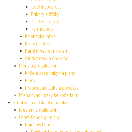
Jídelní soupravy
Příbory a lžičky
Talířky a misky
Termoobaly
Kojenecké láhve
Kojící polštáře
Parní hrnec s mixérem
Sterilizátory a ohřívače
Pleny a přebalování
Koše a zásobníky na pleny
Pleny
Přebalovací pulty a podložky
Přebalovací tašky ke kočárkům
Kreativní a didaktické hračky
Kreslení a malování
Loom Bands gumičky
Rainbow Loom