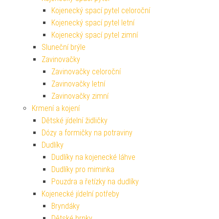
Kojenecký spací pytel celoroční
Kojenecký spací pytel letní
Kojenecký spací pytel zimní
Sluneční brýle
Zavinovačky
Zavinovačky celoroční
Zavinovačky letní
Zavinovačky zimní
Krmení a kojení
Dětské jídelní židličky
Dózy a formičky na potraviny
Dudlíky
Dudlíky na kojenecké láhve
Dudlíky pro miminka
Pouzdra a řetízky na dudlíky
Kojenecké jídelní potřeby
Bryndáky
Dětské hrnky