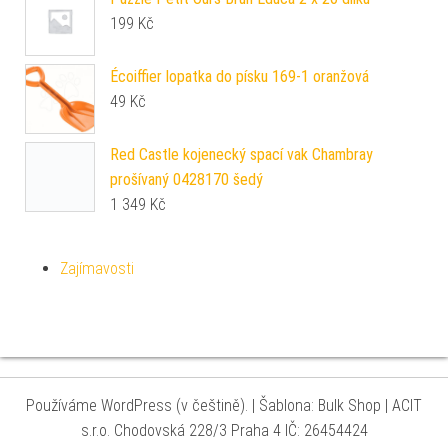
199
Kč
Écoiffier lopatka do písku 169-1 oranžová
49
Kč
Red Castle kojenecký spací vak Chambray
prošívaný 0428170 šedý
1 349
Kč
Zajímavosti
Používáme WordPress (v češtině).
|
Šablona: Bulk Shop
| ACIT
s.r.o. Chodovská 228/3 Praha 4 IČ: 26454424