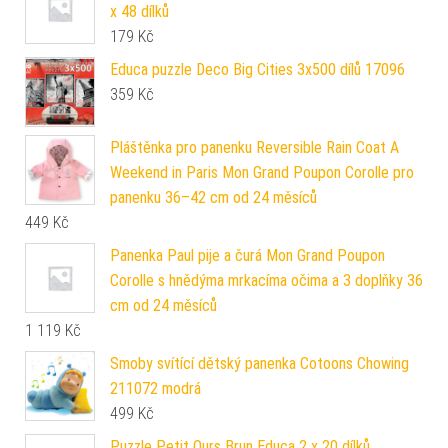
x 48 dílků
179
Kč
Educa puzzle Deco Big Cities 3x500 dílů 17096
359
Kč
Pláštěnka pro panenku Reversible Rain Coat A
Weekend in Paris Mon Grand Poupon Corolle pro
panenku 36–42 cm od 24 měsíců
449
Kč
Panenka Paul pije a čurá Mon Grand Poupon
Corolle s hnědýma mrkacíma očima a 3 doplňky 36
cm od 24 měsíců
1 119
Kč
Smoby svítící dětský panenka Cotoons Chowing
211072 modrá
499
Kč
Puzzle Petit Ours Brun Educa 2 x 20 dílků