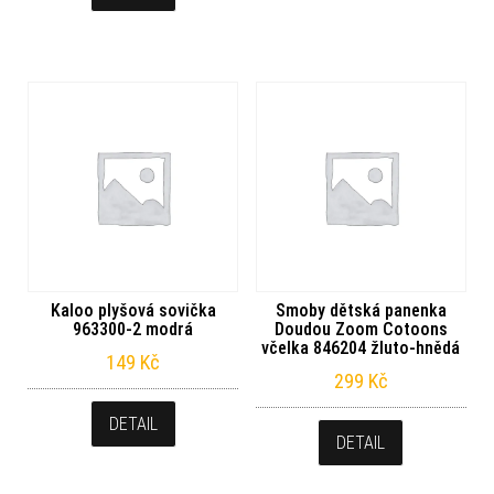
Kaloo plyšová sovička
Smoby dětská panenka
963300-2 modrá
Doudou Zoom Cotoons
včelka 846204 žluto-hnědá
149
Kč
299
Kč
DETAIL
DETAIL