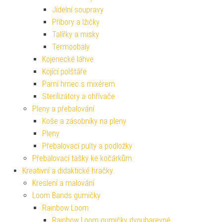
Jídelní soupravy
Příbory a lžičky
Talířky a misky
Termoobaly
Kojenecké láhve
Kojící polštáře
Parní hrnec s mixérem
Sterilizátory a ohřívače
Pleny a přebalování
Koše a zásobníky na pleny
Pleny
Přebalovací pulty a podložky
Přebalovací tašky ke kočárkům
Kreativní a didaktické hračky
Kreslení a malování
Loom Bands gumičky
Rainbow Loom
Rainbow Loom gumičky dvoubarevné