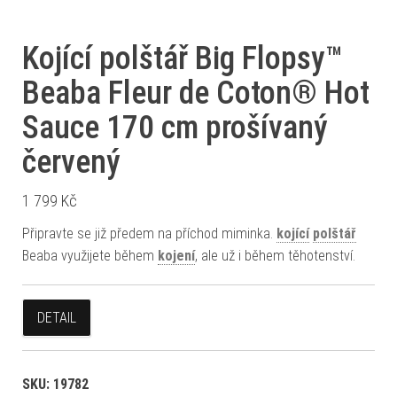
Kojící polštář Big Flopsy™
Beaba Fleur de Coton® Hot
Sauce 170 cm prošívaný
červený
1 799
Kč
Připravte se již předem na příchod miminka.
kojící
polštář
Beaba využijete během
kojení
, ale už i během těhotenství.
DETAIL
SKU:
19782