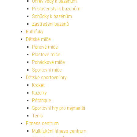
Ohřev vody k bazénům
Příslušenství k bazénům
Schůdky k bazénům
Zastřešení bazénů
Bublifuky
Dětské míče
Pěnové míče
Plastové míče
Pohádkové míče
Sportovní míče
Dětské sportovní hry
Kroket
Kuželky
Pétanque
Sportovní hry pro nejmenší
Tenis
Fitness centrum
Multifukční fitness centrum