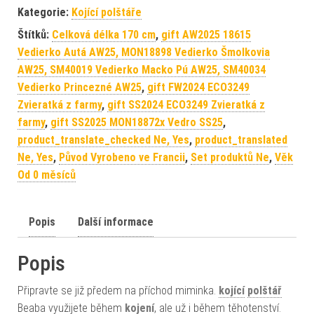
Kategorie:
Kojící polštáře
Štítků:
Celková délka 170 cm
,
gift AW2025 18615
Vedierko Autá AW25, MON18898 Vedierko Šmolkovia
AW25, SM40019 Vedierko Macko Pú AW25, SM40034
Vedierko Princezné AW25
,
gift FW2024 ECO3249
Zvieratká z farmy
,
gift SS2024 ECO3249 Zvieratká z
farmy
,
gift SS2025 MON18872x Vedro SS25
,
product_translate_checked Ne, Yes
,
product_translated
Ne, Yes
,
Původ Vyrobeno ve Francii
,
Set produktů Ne
,
Věk
Od 0 měsíců
Popis
Další informace
Popis
Připravte se již předem na příchod miminka.
kojící
polštář
Beaba využijete během
kojení
, ale už i během těhotenství.