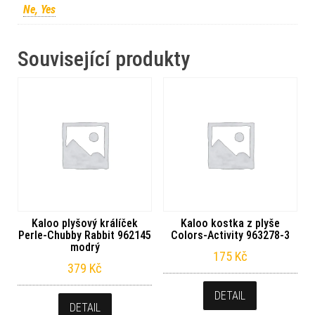
Ne, Yes
Související produkty
Kaloo plyšový králíček
Kaloo kostka z plyše
Perle-Chubby Rabbit 962145
Colors-Activity 963278-3
modrý
175
Kč
379
Kč
DETAIL
DETAIL