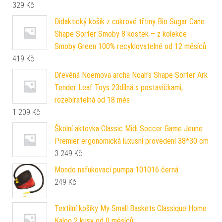
329
Kč
Didaktický košík z cukrové třtiny Bio Sugar Cane
Shape Sorter Smoby 8 kostek – z kolekce
Smoby Green 100% recyklovatelné od 12 měsíců
419
Kč
Dřevěná Noemova archa Noah's Shape Sorter Ark
Tender Leaf Toys 23dílná s postavičkami,
rozebíratelná od 18 měs
1 209
Kč
Školní aktovka Classic Midi Soccer Game Jeune
Premier ergonomická luxusní provedení 38*30 cm
3 249
Kč
Mondo nafukovací pumpa 101016 černá
249
Kč
Textilní košíky My Small Baskets Classique Home
Kaloo 2 kusy od 0 měsíců