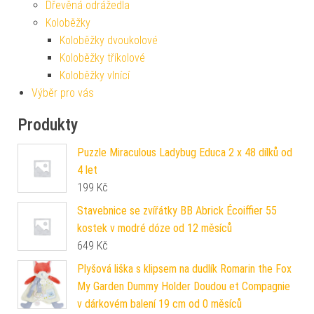
Dřevěná odrážedla
Koloběžky
Koloběžky dvoukolové
Koloběžky tříkolové
Koloběžky vlnící
Výběr pro vás
Produkty
Puzzle Miraculous Ladybug Educa 2 x 48 dílků od
4 let
199
Kč
Stavebnice se zvířátky BB Abrick Écoiffier 55
kostek v modré dóze od 12 měsíců
649
Kč
Plyšová liška s klipsem na dudlík Romarin the Fox
My Garden Dummy Holder Doudou et Compagnie
v dárkovém balení 19 cm od 0 měsíců