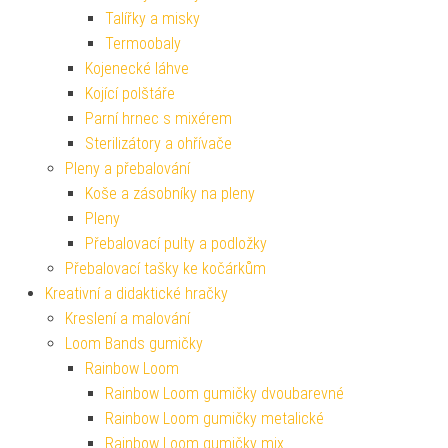
Talířky a misky
Termoobaly
Kojenecké láhve
Kojící polštáře
Parní hrnec s mixérem
Sterilizátory a ohřívače
Pleny a přebalování
Koše a zásobníky na pleny
Pleny
Přebalovací pulty a podložky
Přebalovací tašky ke kočárkům
Kreativní a didaktické hračky
Kreslení a malování
Loom Bands gumičky
Rainbow Loom
Rainbow Loom gumičky dvoubarevné
Rainbow Loom gumičky metalické
Rainbow Loom gumičky mix