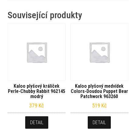
Související produkty
Kaloo plyšový králíček
Kaloo plyšový medvídek
Perle-Chubby Rabbit 962145
Colors-Doudou Puppet Bear
modrý
Patchwork 963260
379
Kč
519
Kč
DETAIL
DETAIL