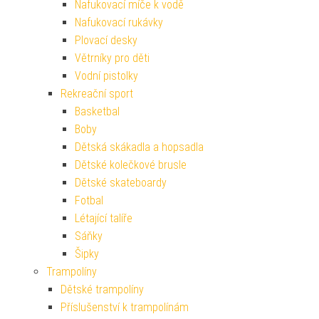
Nafukovací míče k vodě
Nafukovací rukávky
Plovací desky
Větrníky pro děti
Vodní pistolky
Rekreační sport
Basketbal
Boby
Dětská skákadla a hopsadla
Dětské kolečkové brusle
Dětské skateboardy
Fotbal
Létající talíře
Sáňky
Šipky
Trampolíny
Dětské trampolíny
Příslušenství k trampolínám