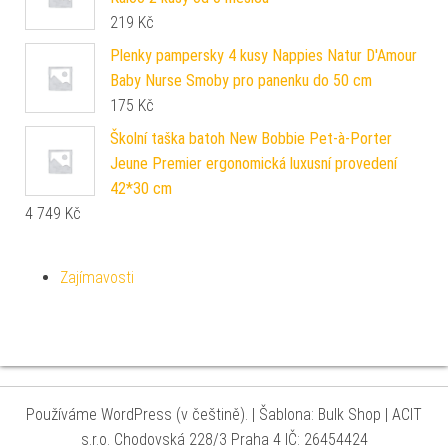
219
Kč
Plenky pampersky 4 kusy Nappies Natur D'Amour
Baby Nurse Smoby pro panenku do 50 cm
175
Kč
Školní taška batoh New Bobbie Pet-à-Porter
Jeune Premier ergonomická luxusní provedení
42*30 cm
4 749
Kč
Zajímavosti
Používáme WordPress (v češtině).
|
Šablona: Bulk Shop
| ACIT
s.r.o. Chodovská 228/3 Praha 4 IČ: 26454424