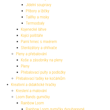
Jídelní soupravy
Příbory a lžičky
Talířky a misky
Termoobaly
Kojenecké láhve
Kojící polštáře
Parní hrnec s mixérem
Sterilizátory a ohřívače
Pleny a přebalování
Koše a zásobníky na pleny
Pleny
Přebalovací pulty a podložky
Přebalovací tašky ke kočárkům
Kreativní a didaktické hračky
Kreslení a malování
Loom Bands gumičky
Rainbow Loom
Rainbow Loom gumičky dvoubarevné