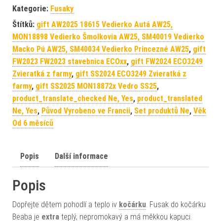
Kategorie:
Fusaky
Štítků:
gift AW2025 18615 Vedierko Autá AW25,
MON18898 Vedierko Šmolkovia AW25, SM40019 Vedierko
Macko Pú AW25, SM40034 Vedierko Princezné AW25
,
gift
FW2023 FW2023 stavebnica ECOxx
,
gift FW2024 ECO3249
Zvieratká z farmy
,
gift SS2024 ECO3249 Zvieratká z
farmy
,
gift SS2025 MON18872x Vedro SS25
,
product_translate_checked Ne, Yes
,
product_translated
Ne, Yes
,
Původ Vyrobeno ve Francii
,
Set produktů Ne
,
Věk
Od 6 měsíců
Popis
Další informace
Popis
Dopřejte dětem pohodlí a teplo iv
kočárku
. Fusak do kočárku
Beaba je
extra
teplý, nepromokavý a má měkkou kapuci.