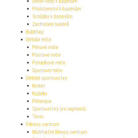
Ohřev vody k bazénům
Příslušenství k bazénům
Schůdky k bazénům
Zastřešení bazénů
Bublifuky
Dětské míče
Pěnové míče
Plastové míče
Pohádkové míče
Sportovní míče
Dětské sportovní hry
Kroket
Kuželky
Pétanque
Sportovní hry pro nejmenší
Tenis
Fitness centrum
Multifukční fitness centrum