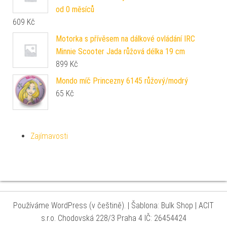
od 0 měsíců
609
Kč
Motorka s přívěsem na dálkové ovládání IRC
Minnie Scooter Jada růžová délka 19 cm
899
Kč
Mondo míč Princezny 6145 růžový/modrý
65
Kč
Zajímavosti
Používáme WordPress (v češtině).
|
Šablona: Bulk Shop
| ACIT
s.r.o. Chodovská 228/3 Praha 4 IČ: 26454424