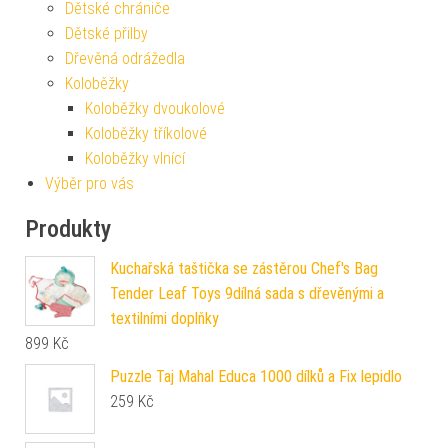
Dětské chrániče
Dětské přilby
Dřevěná odrážedla
Koloběžky
Koloběžky dvoukolové
Koloběžky tříkolové
Koloběžky vlnící
Výběr pro vás
Produkty
Kuchařská taštička se zástěrou Chef's Bag
Tender Leaf Toys 9dílná sada s dřevěnými a
textilními doplňky
899
Kč
Puzzle Taj Mahal Educa 1000 dílků a Fix lepidlo
259
Kč