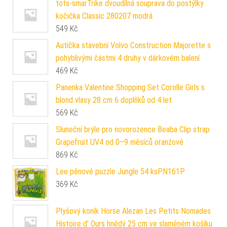
tots-smarTrike dvoudílná souprava do postýlky
kočička Classic 280207 modrá
549
Kč
Autíčka stavební Volvo Construction Majorette s
pohyblivými částmi 4 druhy v dárkovém balení
469
Kč
Panenka Valentine Shopping Set Corolle Girls s
blond vlasy 28 cm 6 doplňků od 4 let
569
Kč
Sluneční brýle pro novorozence Beaba Clip strap
Grapefruit UV4 od 0–9 měsíců oranžové
869
Kč
Lee pěnové puzzle Jungle 54 ksPN161P
369
Kč
Plyšový koník Horse Alezan Les Petits Nomades
Histoire d’ Ours hnědý 25 cm ve slaměném košíku