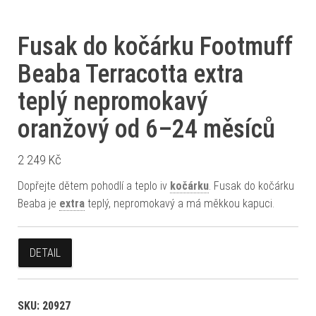
Fusak do kočárku Footmuff
Beaba Terracotta extra
teplý nepromokavý
oranžový od 6–24 měsíců
2 249
Kč
Dopřejte dětem pohodlí a teplo iv
kočárku
. Fusak do kočárku
Beaba je
extra
teplý, nepromokavý a má měkkou kapuci.
DETAIL
SKU:
20927