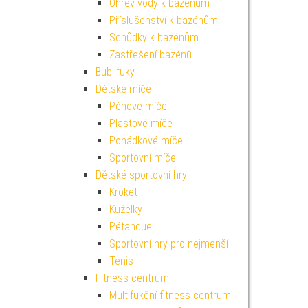
Ohřev vody k bazénům
Příslušenství k bazénům
Schůdky k bazénům
Zastřešení bazénů
Bublifuky
Dětské míče
Pěnové míče
Plastové míče
Pohádkové míče
Sportovní míče
Dětské sportovní hry
Kroket
Kuželky
Pétanque
Sportovní hry pro nejmenší
Tenis
Fitness centrum
Multifukční fitness centrum