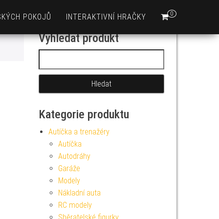
0
SKÝCH POKOJŮ
INTERAKTIVNÍ HRAČKY
Vyhledat produkt
Vyhledávání
Kategorie produktu
Autíčka a trenažéry
Autíčka
Autodráhy
Garáže
Modely
Nákladní auta
RC modely
Sběratelské figurky