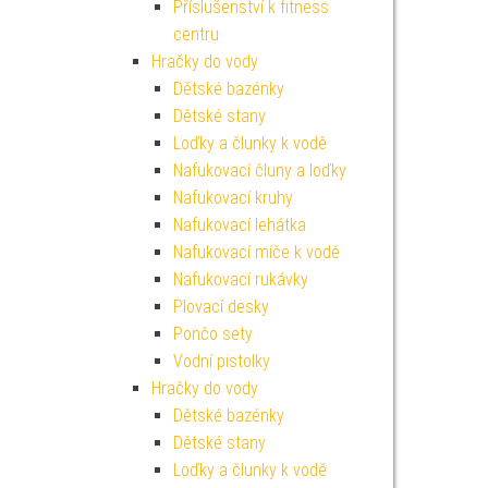
Příslušenství k fitness
centru
Hračky do vody
Dětské bazénky
Dětské stany
Loďky a člunky k vodě
Nafukovací čluny a loďky
Nafukovací kruhy
Nafukovací lehátka
Nafukovací míče k vodě
Nafukovací rukávky
Plovací desky
Pončo sety
Vodní pistolky
Hračky do vody
Dětské bazénky
Dětské stany
Loďky a člunky k vodě