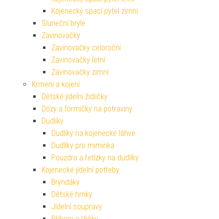
Kojenecký spací pytel zimní
Sluneční brýle
Zavinovačky
Zavinovačky celoroční
Zavinovačky letní
Zavinovačky zimní
Krmení a kojení
Dětské jídelní židličky
Dózy a formičky na potraviny
Dudlíky
Dudlíky na kojenecké láhve
Dudlíky pro miminka
Pouzdra a řetízky na dudlíky
Kojenecké jídelní potřeby
Bryndáky
Dětské hrnky
Jídelní soupravy
Příbory a lžičky