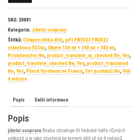
SKU:
20881
Kategorie:
Jídelní soupravy
Štítků:
Chlapec/dívka dítě
,
gift FW2023 FW2023
stavebnica ECOxx
,
Objem 150 ml + 340 ml + 580 ml
,
Príslušenstvo Ne
,
product_translate_ai_checked Ne, Yes
,
product_translate_checked Ne, Yes
,
product_translated
Ne, Yes
,
Původ Vyrobeno ve Francii
,
Set produktů Ne
,
Věk
4 měsíce
Popis
Další informace
Popis
jídelní
souprava
Beaba obsahuje tři hluboké talíře různých
velikostí a je jako stvořená ke krmení dětí již od 4 měsíců.