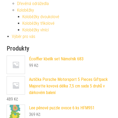
Dřevěná odrážedla
Koloběžky
Koloběžky dvoukolové
Koloběžky tříkolové
Koloběžky vlnící
Výběr pro vás
Produkty
Écoiffier kbelík set Námořník 683
99
Kč
Autíčka Porsche Motorsport 5 Pieces Giftpack
Majorette kovová délka 7,5 cm sada 5 druhů v
dárkovém balení
489
Kč
Lee pěnové puzzle ovoce 6 ks HFM951
369
Kč