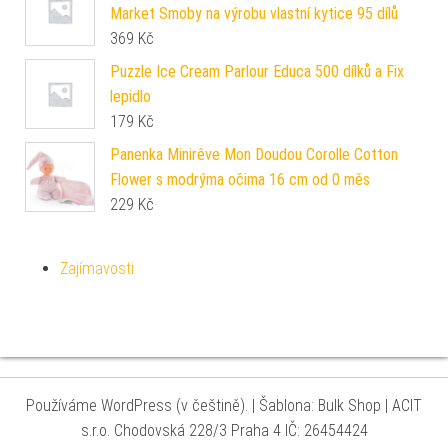
Market Smoby na výrobu vlastní kytice 95 dílů
369
Kč
Puzzle Ice Cream Parlour Educa 500 dílků a Fix
lepidlo
179
Kč
Panenka Minirêve Mon Doudou Corolle Cotton
Flower s modrýma očima 16 cm od 0 měs
229
Kč
Zajímavosti
Používáme WordPress (v češtině).
|
Šablona: Bulk Shop
| ACIT
s.r.o. Chodovská 228/3 Praha 4 IČ: 26454424