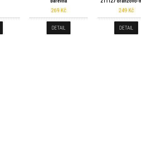
barevná
211127 oranžovo-
269
Kč
249
Kč
DETAIL
DETAIL