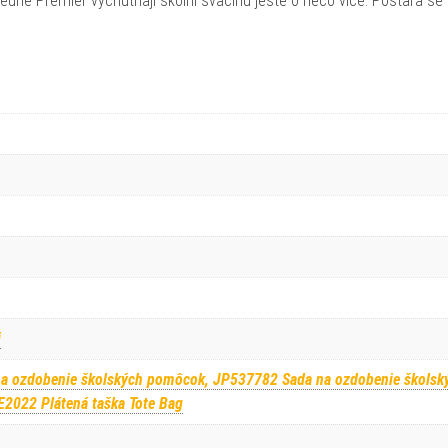
Jeune Premier vychutnají školní svačinu ještě o něco více. Postará se 
i
a ozdobenie školských pomôcok, JP537782 Sada na ozdobenie školsk
2022 Plátená taška Tote Bag