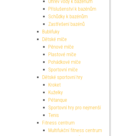
Ohřev vody k bazénům
Příslušenství k bazénům
Schůdky k bazénům
Zastřešení bazénů
Bublifuky
Dětské míče
Pěnové míče
Plastové míče
Pohádkové míče
Sportovní míče
Dětské sportovní hry
Kroket
Kuželky
Pétanque
Sportovní hry pro nejmenší
Tenis
Fitness centrum
Multifukční fitness centrum