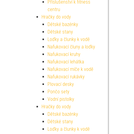
Příslušenství k fitness
centru
Hračky do vody
Dětské bazénky
Dětské stany
Loďky a člunky k vodě
Nafukovací čluny a loďky
Nafukovací kruhy
Nafukovací lehátka
Nafukovací míče k vodě
Nafukovací rukávky
Plovací desky
Pončo sety
Vodní pistolky
Hračky do vody
Dětské bazénky
Dětské stany
Loďky a člunky k vodě