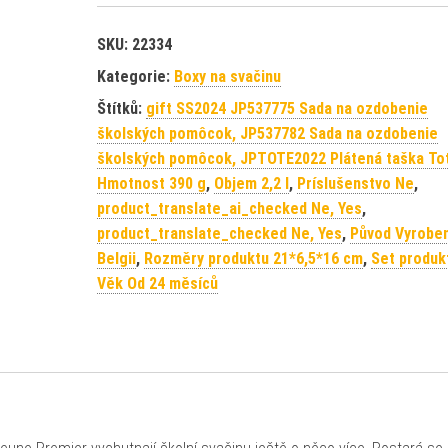
SKU:
22334
Kategorie:
Boxy na svačinu
Štítků:
gift SS2024 JP537775 Sada na ozdobenie
školských pomôcok, JP537782 Sada na ozdobenie
školských pomôcok, JPTOTE2022 Plátená taška To
Hmotnost 390 g
,
Objem 2,2 l
,
Príslušenstvo Ne
,
product_translate_ai_checked Ne, Yes
,
product_translate_checked Ne, Yes
,
Původ Vyrobe
Belgii
,
Rozměry produktu 21*6,5*16 cm
,
Set produk
Věk Od 24 měsíců