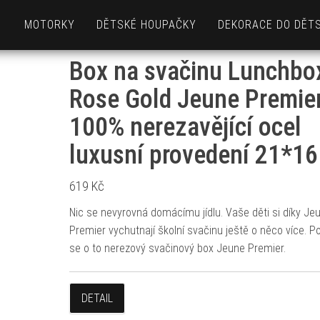
MOTORKY
DĚTSKÉ HOUPAČKY
DEKORACE DO DĚT
Box na svačinu Lunchbo
Rose Gold Jeune Premie
100% nerezavějící ocel
luxusní provedení 21*1
619
Kč
Nic se nevyrovná domácímu jídlu. Vaše děti si díky Je
Premier vychutnají školní svačinu ještě o něco více. P
se o to nerezový svačinový box Jeune Premier.
DETAIL