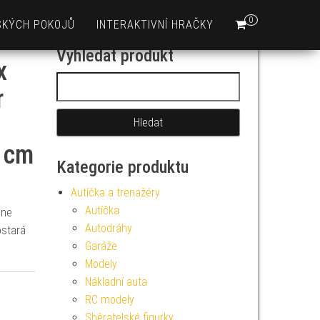
0
SKÝCH POKOJŮ
INTERAKTIVNÍ HRAČKY
Vyhledat produkt
x
Vyhledávání
r
6 cm
Kategorie produktu
Autíčka a trenažéry
Autíčka
une
Autodráhy
ostará
Garáže
Modely
Nákladní auta
RC modely
Sběratelské figurky