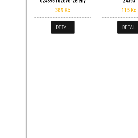
024395 růžovo-zelený
24393
389
Kč
115
Kč
DETAIL
DETAIL