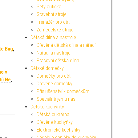
Sety autíčka
Stavební stroje
Trenažér pro děti
Zemědělské stroje
Dětská dílna a nástroje
Dřevěná dětská dílna a nářadí
te Bag
,
Nářadí a nástroje
Pracovní dětská dílna
Dětské domečky
no v
Domečky pro děti
tů Ne
,
Dřevěné domečky
Příslušenství k domečkům
Speciálně jen u nás
Dětské kuchyňky
Dětská cukrárna
Dřevěné kuchyňky
Elektronické kuchyňky
Nádobí a doplňky do kuchyňky