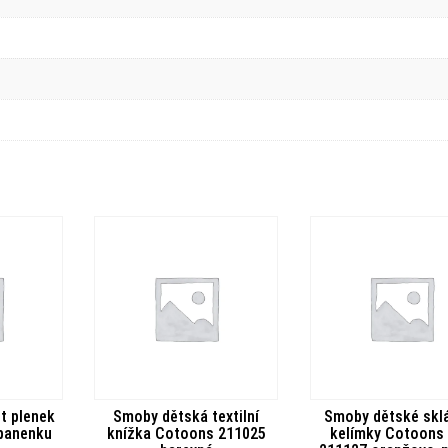
t plenek
Smoby dětská textilní
Smoby dětské skl
 panenku
knížka Cotoons 211025
kelímky Cotoons