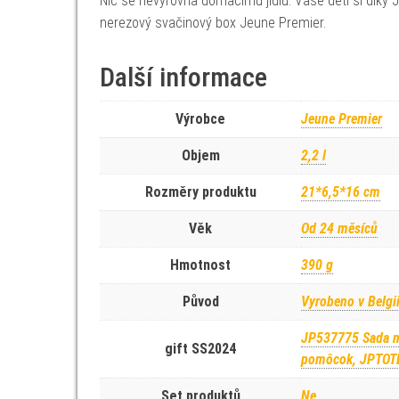
Nic se nevyrovná domácímu jídlu. Vaše děti si díky 
nerezový svačinový box Jeune Premier.
Další informace
Výrobce
Jeune Premier
Objem
2,2 l
Rozměry produktu
21*6,5*16 cm
Věk
Od 24 měsíců
Hmotnost
390 g
Původ
Vyrobeno v Belgi
JP537775 Sada n
gift SS2024
pomôcok, JPTOTE
Set produktů
Ne