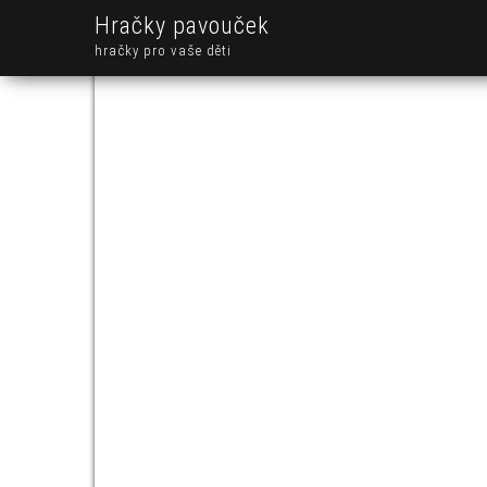
Hračky pavouček
hračky pro vaše děti