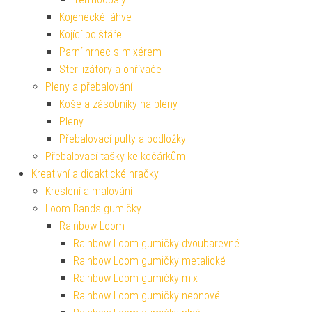
Kojenecké láhve
Kojící polštáře
Parní hrnec s mixérem
Sterilizátory a ohřívače
Pleny a přebalování
Koše a zásobníky na pleny
Pleny
Přebalovací pulty a podložky
Přebalovací tašky ke kočárkům
Kreativní a didaktické hračky
Kreslení a malování
Loom Bands gumičky
Rainbow Loom
Rainbow Loom gumičky dvoubarevné
Rainbow Loom gumičky metalické
Rainbow Loom gumičky mix
Rainbow Loom gumičky neonové