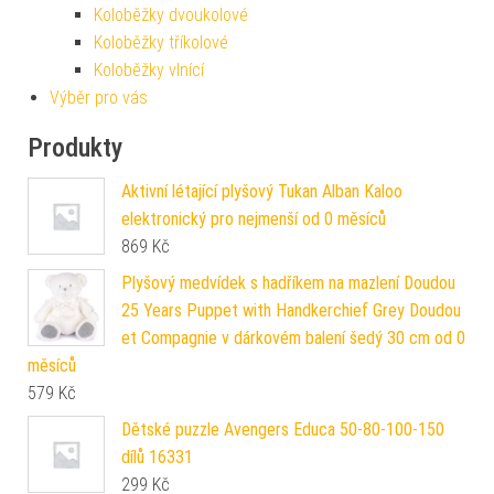
Koloběžky dvoukolové
Koloběžky tříkolové
Koloběžky vlnící
Výběr pro vás
Produkty
Aktivní létající plyšový Tukan Alban Kaloo
elektronický pro nejmenší od 0 měsíců
869
Kč
Plyšový medvídek s hadříkem na mazlení Doudou
25 Years Puppet with Handkerchief Grey Doudou
et Compagnie v dárkovém balení šedý 30 cm od 0
měsíců
579
Kč
Dětské puzzle Avengers Educa 50-80-100-150
dílů 16331
299
Kč