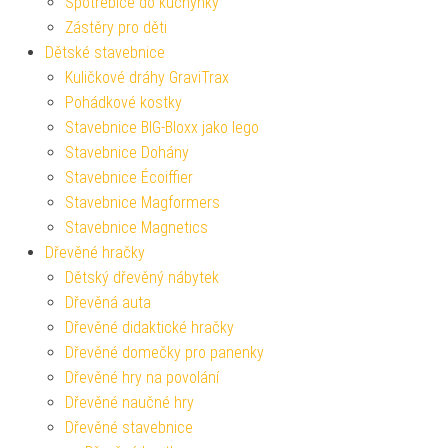
Spotřebiče do kuchyňky
Zástěry pro děti
Dětské stavebnice
Kuličkové dráhy GraviTrax
Pohádkové kostky
Stavebnice BIG-Bloxx jako lego
Stavebnice Dohány
Stavebnice Écoiffier
Stavebnice Magformers
Stavebnice Magnetics
Dřevěné hračky
Dětský dřevěný nábytek
Dřevěná auta
Dřevěné didaktické hračky
Dřevěné domečky pro panenky
Dřevěné hry na povolání
Dřevěné naučné hry
Dřevěné stavebnice