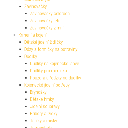
Zavinovačky
Zavinovačky celoroční
Zavinovačky letní
Zavinovačky zimní
Krmení a kojení
Dětské jídelní židličky
Dózy a formičky na potraviny
Dudlíky
Dudlíky na kojenecké láhve
Dudlíky pro miminka
Pouzdra a řetízky na dudlíky
Kojenecké jídelní potřeby
Bryndáky
Dětské hrnky
Jídelní soupravy
Příbory a lžičky
Talířky a misky
Termoobaly