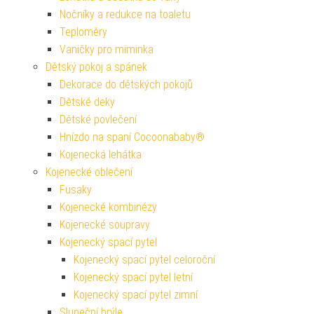
Nočníky a redukce na toaletu
Teploměry
Vaničky pro miminka
Dětský pokoj a spánek
Dekorace do dětských pokojů
Dětské deky
Dětské povlečení
Hnízdo na spaní Cocoonababy®
Kojenecká lehátka
Kojenecké oblečení
Fusaky
Kojenecké kombinézy
Kojenecké soupravy
Kojenecký spací pytel
Kojenecký spací pytel celoroční
Kojenecký spací pytel letní
Kojenecký spací pytel zimní
Sluneční brýle