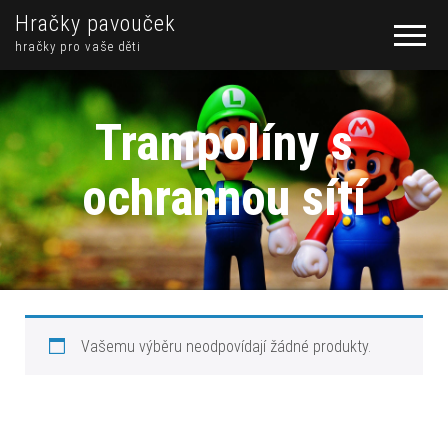
Hračky pavouček
hračky pro vaše děti
Trampolíny s
ochrannou sítí
Vašemu výběru neodpovídají žádné produkty.