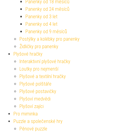
Panenky od 18 měsíců
Panenky od 24 měsíců
Panenky od 3 let
Panenky od 4 let
Panenky od 9 měsíců
Postýlky a kolébky pro panenky
Židličky pro panenky
Plyšové hračky
Interaktivní plyšové hračky
Loutky pro nejmenší
Plyšové a textilní hračky
Plyšové polštáře
Plyšové postavičky
Plyšoví medvědi
Plyšoví zajíci
Pro miminka
Puzzle a společenské hry
Pěnové puzzle