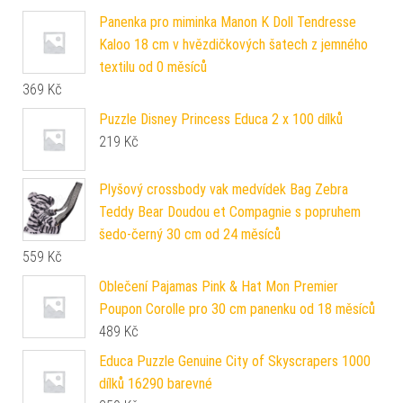
Panenka pro miminka Manon K Doll Tendresse
Kaloo 18 cm v hvězdičkových šatech z jemného
textilu od 0 měsíců
369
Kč
Puzzle Disney Princess Educa 2 x 100 dílků
219
Kč
Plyšový crossbody vak medvídek Bag Zebra
Teddy Bear Doudou et Compagnie s popruhem
šedo-černý 30 cm od 24 měsíců
559
Kč
Oblečení Pajamas Pink & Hat Mon Premier
Poupon Corolle pro 30 cm panenku od 18 měsíců
489
Kč
Educa Puzzle Genuine City of Skyscrapers 1000
dílků 16290 barevné