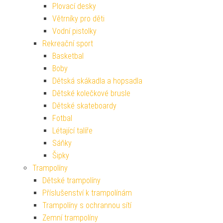
Plovací desky
Větrníky pro děti
Vodní pistolky
Rekreační sport
Basketbal
Boby
Dětská skákadla a hopsadla
Dětské kolečkové brusle
Dětské skateboardy
Fotbal
Létající talíře
Sáňky
Šipky
Trampolíny
Dětské trampolíny
Příslušenství k trampolínám
Trampolíny s ochrannou sítí
Zemní trampolíny