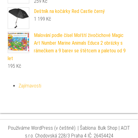
259
Kč
Deštník na kočárky Red Castle černý
1 199
Kč
Malování podle čísel Mořští živočichové Magic
Art Number Marine Animals Educa 2 obrázky s
rámečkem a 9 barev se štětcem a paletou od 9
let
195
Kč
Zajímavosti
Používáme WordPress (v češtině).
|
Šablona: Bulk Shop
| ACIT
s.r.o. Chodovská 228/3 Praha 4 IČ: 26454424