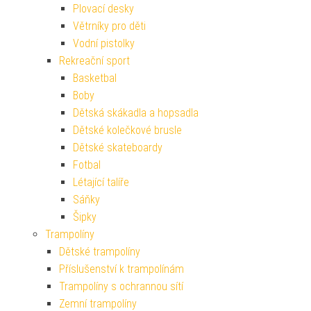
Plovací desky
Větrníky pro děti
Vodní pistolky
Rekreační sport
Basketbal
Boby
Dětská skákadla a hopsadla
Dětské kolečkové brusle
Dětské skateboardy
Fotbal
Létající talíře
Sáňky
Šipky
Trampolíny
Dětské trampolíny
Příslušenství k trampolínám
Trampolíny s ochrannou sítí
Zemní trampolíny