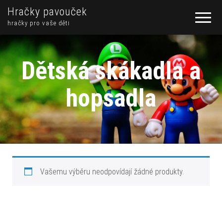
Hračky pavouček
hračky pro vaše děti
Dětská skákadla a
hopsadla
Vašemu výběru neodpovídají žádné produkty.