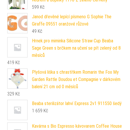
599
Kč
Janod dřevěné lepící písmeno G Sophie The
Giraffe 09551 oranžové růžové
49
Kč
Hrnek pro miminka Silicone Straw Cup Beaba
Sage Green s brčkem na učení se pít zelený od 8
měsíců
419
Kč
Plyšová liška s chrastítkem Romarin the Fox My
Garden Rattle Doudou et Compagnie v dárkovém
balení 21 cm od 0 měsíců
329
Kč
Beaba sterilizátor lahví Express 2v1 911550 šedý
1 659
Kč
Kavárna s Bio Espresso kávovarem Coffee House