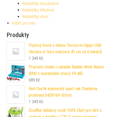
Koloběžky dvoukolové
Koloběžky tříkolové
Koloběžky vlnící
Výběr pro vás
Produkty
Plyšový hroch s dekou Terracota Hippo Chill
Histoire d’ Ours oranžový 45 cm od 0 měsíců
1 349
Kč
Pracovní stolek s nářadím Builder Work Bench
BRIO s montážními otvory 59 dílů
689
Kč
Red Castle kojenecký spací vak Chambray
prošívaný 0428169 růžový
1 349
Kč
Écoiffier úklidový vozík 100% Chef pro děti s
vědrem a doplňky 1776-Z zeleno-červený