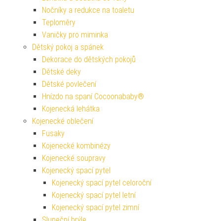
Nočníky a redukce na toaletu
Teploměry
Vaničky pro miminka
Dětský pokoj a spánek
Dekorace do dětských pokojů
Dětské deky
Dětské povlečení
Hnízdo na spaní Cocoonababy®
Kojenecká lehátka
Kojenecké oblečení
Fusaky
Kojenecké kombinézy
Kojenecké soupravy
Kojenecký spací pytel
Kojenecký spací pytel celoroční
Kojenecký spací pytel letní
Kojenecký spací pytel zimní
Sluneční brýle