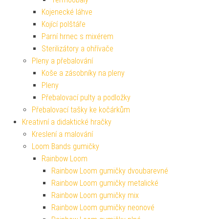
Kojenecké láhve
Kojící polštáře
Parní hrnec s mixérem
Sterilizátory a ohřívače
Pleny a přebalování
Koše a zásobníky na pleny
Pleny
Přebalovací pulty a podložky
Přebalovací tašky ke kočárkům
Kreativní a didaktické hračky
Kreslení a malování
Loom Bands gumičky
Rainbow Loom
Rainbow Loom gumičky dvoubarevné
Rainbow Loom gumičky metalické
Rainbow Loom gumičky mix
Rainbow Loom gumičky neonové