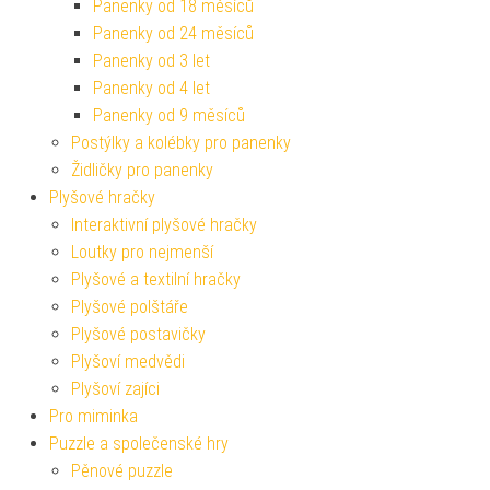
Panenky od 18 měsíců
Panenky od 24 měsíců
Panenky od 3 let
Panenky od 4 let
Panenky od 9 měsíců
Postýlky a kolébky pro panenky
Židličky pro panenky
Plyšové hračky
Interaktivní plyšové hračky
Loutky pro nejmenší
Plyšové a textilní hračky
Plyšové polštáře
Plyšové postavičky
Plyšoví medvědi
Plyšoví zajíci
Pro miminka
Puzzle a společenské hry
Pěnové puzzle