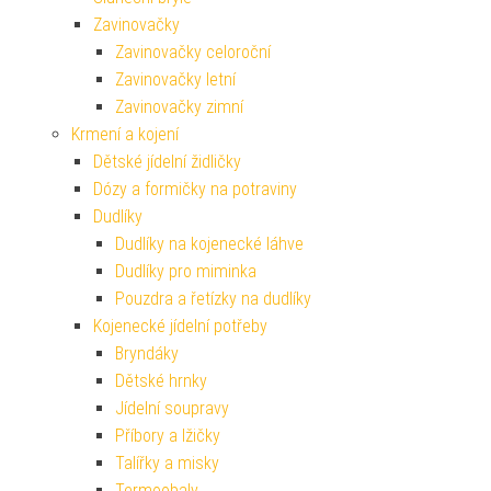
Zavinovačky
Zavinovačky celoroční
Zavinovačky letní
Zavinovačky zimní
Krmení a kojení
Dětské jídelní židličky
Dózy a formičky na potraviny
Dudlíky
Dudlíky na kojenecké láhve
Dudlíky pro miminka
Pouzdra a řetízky na dudlíky
Kojenecké jídelní potřeby
Bryndáky
Dětské hrnky
Jídelní soupravy
Příbory a lžičky
Talířky a misky
Termoobaly