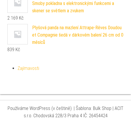
Smoby pokladna s elektronickými funkcemi a
skener se světlem a zvukem
2 169
Kč
Plyšová panda na mazlení Attrape-Rêves Doudou
et Compagnie šedá v dárkovém balení 26 cm od 0
měsíců
839
Kč
Zajímavosti
Používáme WordPress (v češtině).
|
Šablona: Bulk Shop
| ACIT
s.r.o. Chodovská 228/3 Praha 4 IČ: 26454424