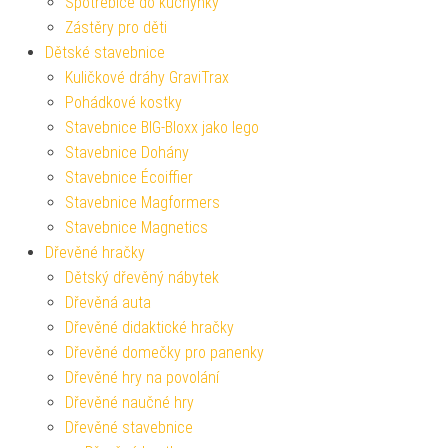
Spotřebiče do kuchyňky
Zástěry pro děti
Dětské stavebnice
Kuličkové dráhy GraviTrax
Pohádkové kostky
Stavebnice BIG-Bloxx jako lego
Stavebnice Dohány
Stavebnice Écoiffier
Stavebnice Magformers
Stavebnice Magnetics
Dřevěné hračky
Dětský dřevěný nábytek
Dřevěná auta
Dřevěné didaktické hračky
Dřevěné domečky pro panenky
Dřevěné hry na povolání
Dřevěné naučné hry
Dřevěné stavebnice