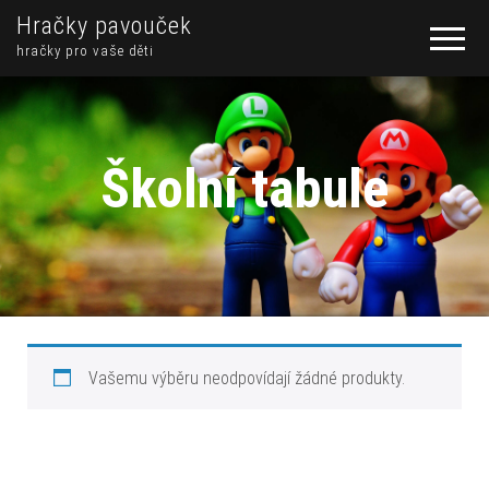
Hračky pavouček
hračky pro vaše děti
Školní tabule
Vašemu výběru neodpovídají žádné produkty.