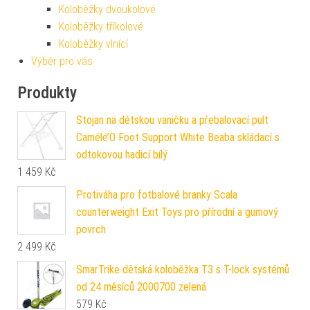
Koloběžky dvoukolové
Koloběžky tříkolové
Koloběžky vlnící
Výběr pro vás
Produkty
Stojan na dětskou vaničku a přebalovací pult
Camélé’O Foot Support White Beaba skládací s
odtokovou hadicí bílý
1 459
Kč
Protiváha pro fotbalové branky Scala
counterweight Exit Toys pro přírodní a gumový
povrch
2 499
Kč
SmarTrike dětská koloběžka T3 s T-lock systémů
od 24 měsíců 2000700 zelená
579
Kč