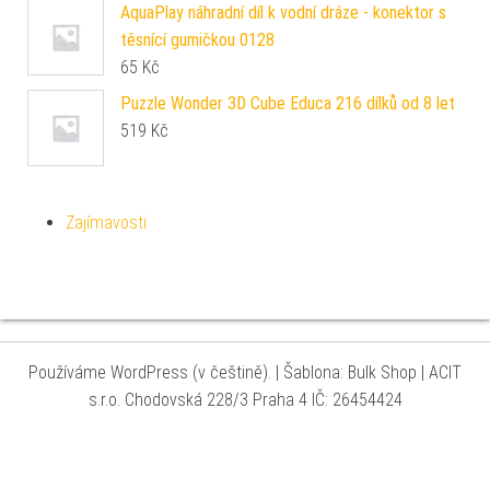
AquaPlay náhradní díl k vodní dráze - konektor s
těsnící gumičkou 0128
65
Kč
Puzzle Wonder 3D Cube Educa 216 dílků od 8 let
519
Kč
Zajímavosti
Používáme WordPress (v češtině).
|
Šablona: Bulk Shop
| ACIT
s.r.o. Chodovská 228/3 Praha 4 IČ: 26454424