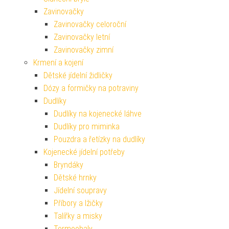
Zavinovačky
Zavinovačky celoroční
Zavinovačky letní
Zavinovačky zimní
Krmení a kojení
Dětské jídelní židličky
Dózy a formičky na potraviny
Dudlíky
Dudlíky na kojenecké láhve
Dudlíky pro miminka
Pouzdra a řetízky na dudlíky
Kojenecké jídelní potřeby
Bryndáky
Dětské hrnky
Jídelní soupravy
Příbory a lžičky
Talířky a misky
Termoobaly