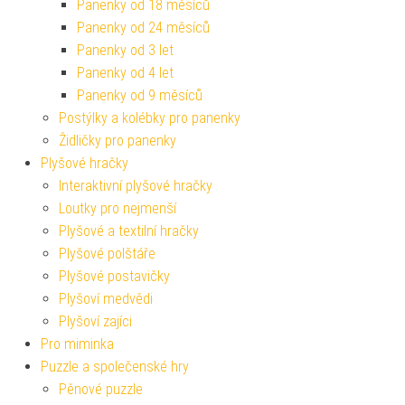
Panenky od 18 měsíců
Panenky od 24 měsíců
Panenky od 3 let
Panenky od 4 let
Panenky od 9 měsíců
Postýlky a kolébky pro panenky
Židličky pro panenky
Plyšové hračky
Interaktivní plyšové hračky
Loutky pro nejmenší
Plyšové a textilní hračky
Plyšové polštáře
Plyšové postavičky
Plyšoví medvědi
Plyšoví zajíci
Pro miminka
Puzzle a společenské hry
Pěnové puzzle