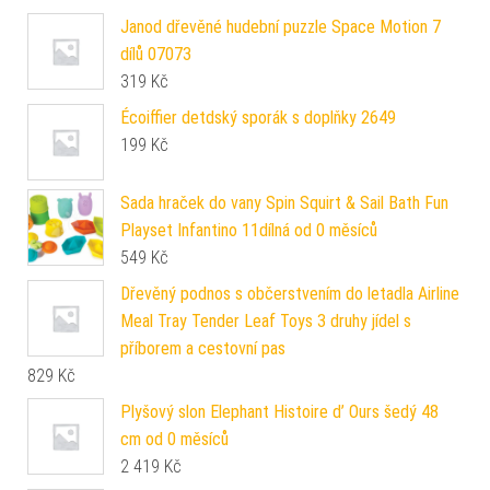
Janod dřevěné hudební puzzle Space Motion 7
dílů 07073
319
Kč
Écoiffier detdský sporák s doplňky 2649
199
Kč
Sada hraček do vany Spin Squirt & Sail Bath Fun
Playset Infantino 11dílná od 0 měsíců
549
Kč
Dřevěný podnos s občerstvením do letadla Airline
Meal Tray Tender Leaf Toys 3 druhy jídel s
příborem a cestovní pas
829
Kč
Plyšový slon Elephant Histoire d’ Ours šedý 48
cm od 0 měsíců
2 419
Kč