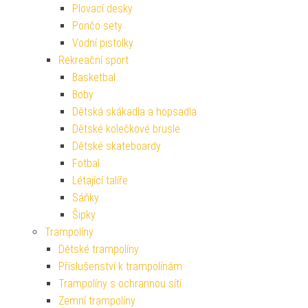
Plovací desky
Pončo sety
Vodní pistolky
Rekreační sport
Basketbal
Boby
Dětská skákadla a hopsadla
Dětské kolečkové brusle
Dětské skateboardy
Fotbal
Létající talíře
Sáňky
Šipky
Trampolíny
Dětské trampolíny
Příslušenství k trampolínám
Trampolíny s ochrannou sítí
Zemní trampolíny