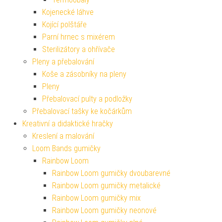
Kojenecké láhve
Kojící polštáře
Parní hrnec s mixérem
Sterilizátory a ohřívače
Pleny a přebalování
Koše a zásobníky na pleny
Pleny
Přebalovací pulty a podložky
Přebalovací tašky ke kočárkům
Kreativní a didaktické hračky
Kreslení a malování
Loom Bands gumičky
Rainbow Loom
Rainbow Loom gumičky dvoubarevné
Rainbow Loom gumičky metalické
Rainbow Loom gumičky mix
Rainbow Loom gumičky neonové