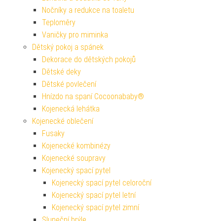
Nočníky a redukce na toaletu
Teploměry
Vaničky pro miminka
Dětský pokoj a spánek
Dekorace do dětských pokojů
Dětské deky
Dětské povlečení
Hnízdo na spaní Cocoonababy®
Kojenecká lehátka
Kojenecké oblečení
Fusaky
Kojenecké kombinézy
Kojenecké soupravy
Kojenecký spací pytel
Kojenecký spací pytel celoroční
Kojenecký spací pytel letní
Kojenecký spací pytel zimní
Sluneční brýle