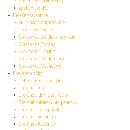
Spotřebiče do kuchyňky
Zástěry pro děti
Dětské stavebnice
Kuličkové dráhy GraviTrax
Pohádkové kostky
Stavebnice BIG-Bloxx jako lego
Stavebnice Dohány
Stavebnice Écoiffier
Stavebnice Magformers
Stavebnice Magnetics
Dřevěné hračky
Dětský dřevěný nábytek
Dřevěná auta
Dřevěné didaktické hračky
Dřevěné domečky pro panenky
Dřevěné hry na povolání
Dřevěné naučné hry
Dřevěné stavebnice