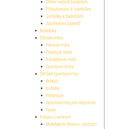
Ohřev vody k bazénům
Příslušenství k bazénům
Schůdky k bazénům
Zastřešení bazénů
Bublifuky
Dětské míče
Pěnové míče
Plastové míče
Pohádkové míče
Sportovní míče
Dětské sportovní hry
Kroket
Kuželky
Pétanque
Sportovní hry pro nejmenší
Tenis
Fitness centrum
Multifukční fitness centrum