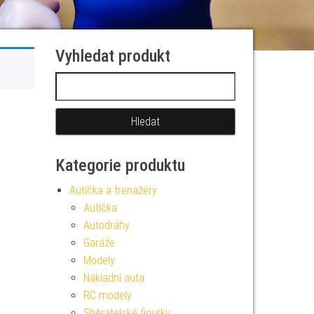
Vyhledat produkt
Vyhledávání
Kategorie produktu
Autíčka a trenažéry
Autíčka
Autodráhy
Garáže
Modely
Nákladní auta
RC modely
Sběratelské figurky