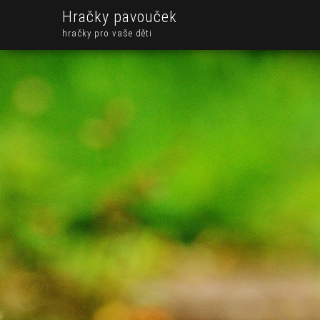
Hračky pavouček
hračky pro vaše děti