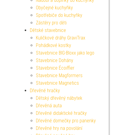
Nádobí a doplňky do kuchyňky
Obyčejné kuchyňky
Spotřebiče do kuchyňky
Zástěry pro děti
Dětské stavebnice
Kuličkové dráhy GraviTrax
Pohádkové kostky
Stavebnice BIG-Bloxx jako lego
Stavebnice Dohány
Stavebnice Écoiffier
Stavebnice Magformers
Stavebnice Magnetics
Dřevěné hračky
Dětský dřevěný nábytek
Dřevěná auta
Dřevěné didaktické hračky
Dřevěné domečky pro panenky
Dřevěné hry na povolání