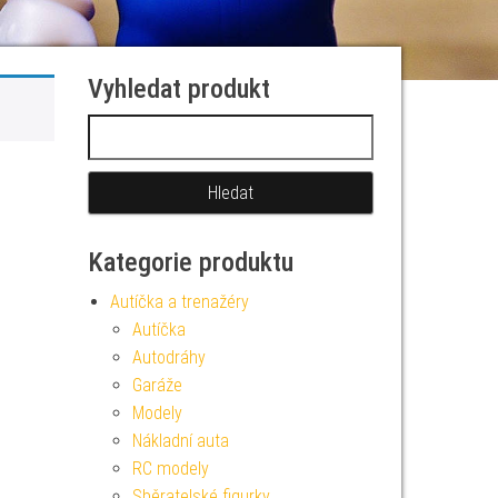
Vyhledat produkt
Vyhledávání
Kategorie produktu
Autíčka a trenažéry
Autíčka
Autodráhy
Garáže
Modely
Nákladní auta
RC modely
Sběratelské figurky