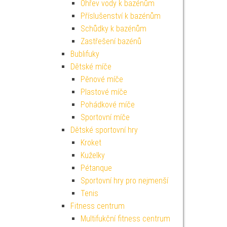
Ohřev vody k bazénům
Příslušenství k bazénům
Schůdky k bazénům
Zastřešení bazénů
Bublifuky
Dětské míče
Pěnové míče
Plastové míče
Pohádkové míče
Sportovní míče
Dětské sportovní hry
Kroket
Kuželky
Pétanque
Sportovní hry pro nejmenší
Tenis
Fitness centrum
Multifukční fitness centrum