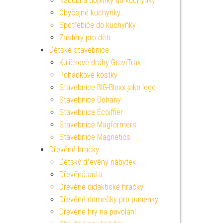
Nádobí a doplňky do kuchyňky
Obyčejné kuchyňky
Spotřebiče do kuchyňky
Zástěry pro děti
Dětské stavebnice
Kuličkové dráhy GraviTrax
Pohádkové kostky
Stavebnice BIG-Bloxx jako lego
Stavebnice Dohány
Stavebnice Écoiffier
Stavebnice Magformers
Stavebnice Magnetics
Dřevěné hračky
Dětský dřevěný nábytek
Dřevěná auta
Dřevěné didaktické hračky
Dřevěné domečky pro panenky
Dřevěné hry na povolání