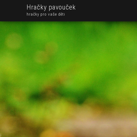
Hračky pavouček
hračky pro vaše děti