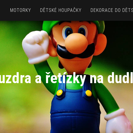
MOTORKY
DĚTSKÉ HOUPAČKY
DEKORACE DO DĚT
uzdra a řetízky na dudl