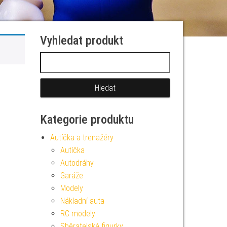
Vyhledat produkt
Vyhledávání
Kategorie produktu
Autíčka a trenažéry
Autíčka
Autodráhy
Garáže
Modely
Nákladní auta
RC modely
Sběratelské figurky