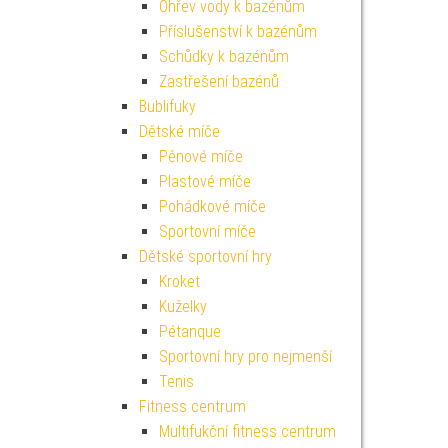
Ohřev vody k bazénům
Příslušenství k bazénům
Schůdky k bazénům
Zastřešení bazénů
Bublifuky
Dětské míče
Pěnové míče
Plastové míče
Pohádkové míče
Sportovní míče
Dětské sportovní hry
Kroket
Kuželky
Pétanque
Sportovní hry pro nejmenší
Tenis
Fitness centrum
Multifukční fitness centrum