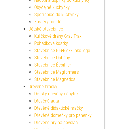
Nádobí a doplňky do kuchyňky
Obyčejné kuchyňky
Spotřebiče do kuchyňky
Zástěry pro děti
Dětské stavebnice
Kuličkové dráhy GraviTrax
Pohádkové kostky
Stavebnice BIG-Bloxx jako lego
Stavebnice Dohány
Stavebnice Écoiffier
Stavebnice Magformers
Stavebnice Magnetics
Dřevěné hračky
Dětský dřevěný nábytek
Dřevěná auta
Dřevěné didaktické hračky
Dřevěné domečky pro panenky
Dřevěné hry na povolání