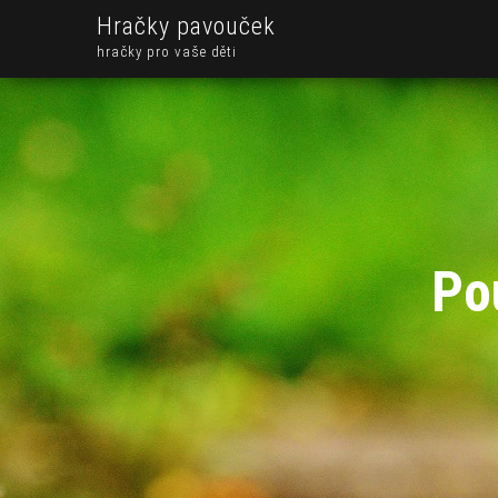
Hračky pavouček
hračky pro vaše děti
Po