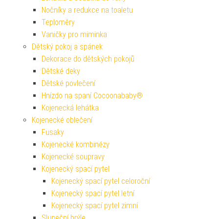
Nočníky a redukce na toaletu
Teploměry
Vaničky pro miminka
Dětský pokoj a spánek
Dekorace do dětských pokojů
Dětské deky
Dětské povlečení
Hnízdo na spaní Cocoonababy®
Kojenecká lehátka
Kojenecké oblečení
Fusaky
Kojenecké kombinézy
Kojenecké soupravy
Kojenecký spací pytel
Kojenecký spací pytel celoroční
Kojenecký spací pytel letní
Kojenecký spací pytel zimní
Sluneční brýle