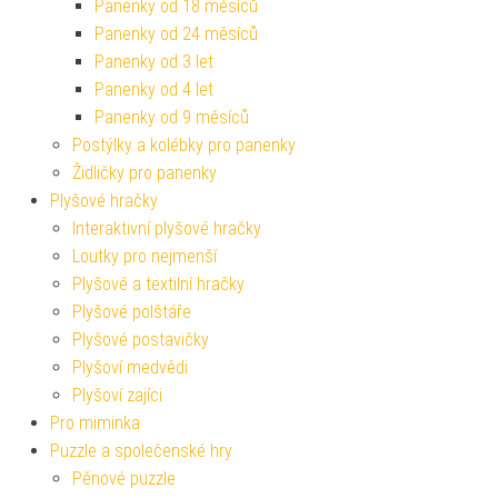
Panenky od 18 měsíců
Panenky od 24 měsíců
Panenky od 3 let
Panenky od 4 let
Panenky od 9 měsíců
Postýlky a kolébky pro panenky
Židličky pro panenky
Plyšové hračky
Interaktivní plyšové hračky
Loutky pro nejmenší
Plyšové a textilní hračky
Plyšové polštáře
Plyšové postavičky
Plyšoví medvědi
Plyšoví zajíci
Pro miminka
Puzzle a společenské hry
Pěnové puzzle