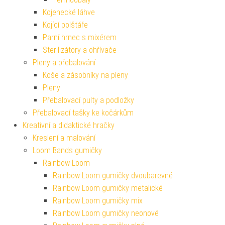
Kojenecké láhve
Kojící polštáře
Parní hrnec s mixérem
Sterilizátory a ohřívače
Pleny a přebalování
Koše a zásobníky na pleny
Pleny
Přebalovací pulty a podložky
Přebalovací tašky ke kočárkům
Kreativní a didaktické hračky
Kreslení a malování
Loom Bands gumičky
Rainbow Loom
Rainbow Loom gumičky dvoubarevné
Rainbow Loom gumičky metalické
Rainbow Loom gumičky mix
Rainbow Loom gumičky neonové