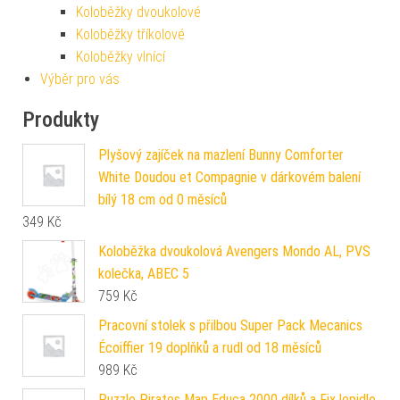
Koloběžky dvoukolové
Koloběžky tříkolové
Koloběžky vlnící
Výběr pro vás
Produkty
Plyšový zajíček na mazlení Bunny Comforter
White Doudou et Compagnie v dárkovém balení
bílý 18 cm od 0 měsíců
349
Kč
Koloběžka dvoukolová Avengers Mondo AL, PVS
kolečka, ABEC 5
759
Kč
Pracovní stolek s přilbou Super Pack Mecanics
Écoiffier 19 doplňků a rudl od 18 měsíců
989
Kč
Puzzle Pirates Map Educa 2000 dílků a Fix lepidlo