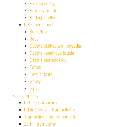
Plovací desky
Větrníky pro děti
Vodní pistolky
Rekreační sport
Basketbal
Boby
Dětská skákadla a hopsadla
Dětské kolečkové brusle
Dětské skateboardy
Fotbal
Létající talíře
Sáňky
Šipky
Trampolíny
Dětské trampolíny
Příslušenství k trampolínám
Trampolíny s ochrannou sítí
Zemní trampolíny