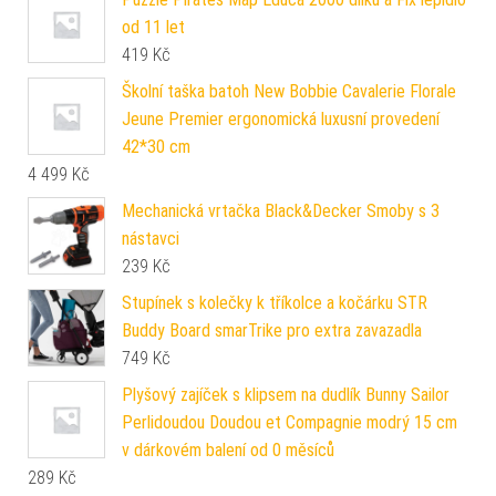
od 11 let
419
Kč
Školní taška batoh New Bobbie Cavalerie Florale
Jeune Premier ergonomická luxusní provedení
42*30 cm
4 499
Kč
Mechanická vrtačka Black&Decker Smoby s 3
nástavci
239
Kč
Stupínek s kolečky k tříkolce a kočárku STR
Buddy Board smarTrike pro extra zavazadla
749
Kč
Plyšový zajíček s klipsem na dudlík Bunny Sailor
Perlidoudou Doudou et Compagnie modrý 15 cm
v dárkovém balení od 0 měsíců
289
Kč