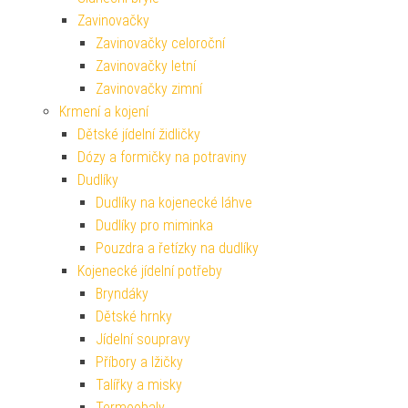
Zavinovačky
Zavinovačky celoroční
Zavinovačky letní
Zavinovačky zimní
Krmení a kojení
Dětské jídelní židličky
Dózy a formičky na potraviny
Dudlíky
Dudlíky na kojenecké láhve
Dudlíky pro miminka
Pouzdra a řetízky na dudlíky
Kojenecké jídelní potřeby
Bryndáky
Dětské hrnky
Jídelní soupravy
Příbory a lžičky
Talířky a misky
Termoobaly