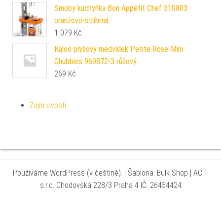
Smoby kuchyňka Bon Appétit Chef 310803
oranžovo-stříbrná
1 079
Kč
Kaloo plyšový medvídek Petite Rose-Mini
Chubbies 969872-3 růžový
269
Kč
Zajímavosti
Používáme WordPress (v češtině).
|
Šablona: Bulk Shop
| ACIT
s.r.o. Chodovská 228/3 Praha 4 IČ: 26454424