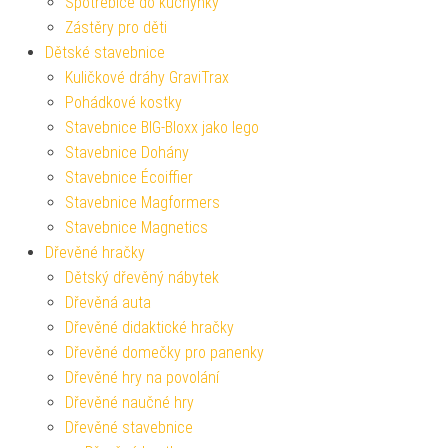
Spotřebiče do kuchyňky
Zástěry pro děti
Dětské stavebnice
Kuličkové dráhy GraviTrax
Pohádkové kostky
Stavebnice BIG-Bloxx jako lego
Stavebnice Dohány
Stavebnice Écoiffier
Stavebnice Magformers
Stavebnice Magnetics
Dřevěné hračky
Dětský dřevěný nábytek
Dřevěná auta
Dřevěné didaktické hračky
Dřevěné domečky pro panenky
Dřevěné hry na povolání
Dřevěné naučné hry
Dřevěné stavebnice