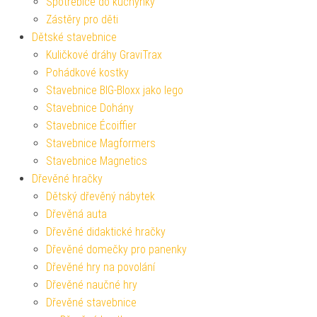
Spotřebiče do kuchyňky
Zástěry pro děti
Dětské stavebnice
Kuličkové dráhy GraviTrax
Pohádkové kostky
Stavebnice BIG-Bloxx jako lego
Stavebnice Dohány
Stavebnice Écoiffier
Stavebnice Magformers
Stavebnice Magnetics
Dřevěné hračky
Dětský dřevěný nábytek
Dřevěná auta
Dřevěné didaktické hračky
Dřevěné domečky pro panenky
Dřevěné hry na povolání
Dřevěné naučné hry
Dřevěné stavebnice