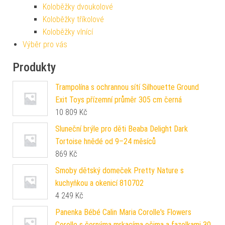
Koloběžky dvoukolové
Koloběžky tříkolové
Koloběžky vlnící
Výběr pro vás
Produkty
Trampolína s ochrannou sítí Silhouette Ground
Exit Toys přízemní průměr 305 cm černá
10 809
Kč
Sluneční brýle pro děti Beaba Delight Dark
Tortoise hnědé od 9–24 měsíců
869
Kč
Smoby dětský domeček Pretty Nature s
kuchyňkou a okenicí 810702
4 249
Kč
Panenka Bébé Calin Maria Corolle's Flowers
Corolle s černýma mrkacíma očima a fazolkami 30