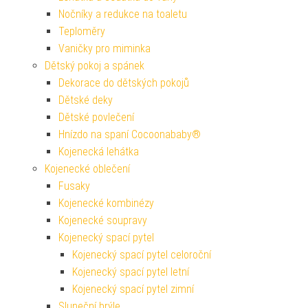
Nočníky a redukce na toaletu
Teploměry
Vaničky pro miminka
Dětský pokoj a spánek
Dekorace do dětských pokojů
Dětské deky
Dětské povlečení
Hnízdo na spaní Cocoonababy®
Kojenecká lehátka
Kojenecké oblečení
Fusaky
Kojenecké kombinézy
Kojenecké soupravy
Kojenecký spací pytel
Kojenecký spací pytel celoroční
Kojenecký spací pytel letní
Kojenecký spací pytel zimní
Sluneční brýle