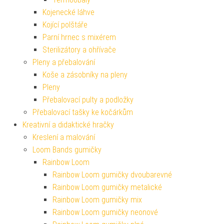
Kojenecké láhve
Kojící polštáře
Parní hrnec s mixérem
Sterilizátory a ohřívače
Pleny a přebalování
Koše a zásobníky na pleny
Pleny
Přebalovací pulty a podložky
Přebalovací tašky ke kočárkům
Kreativní a didaktické hračky
Kreslení a malování
Loom Bands gumičky
Rainbow Loom
Rainbow Loom gumičky dvoubarevné
Rainbow Loom gumičky metalické
Rainbow Loom gumičky mix
Rainbow Loom gumičky neonové