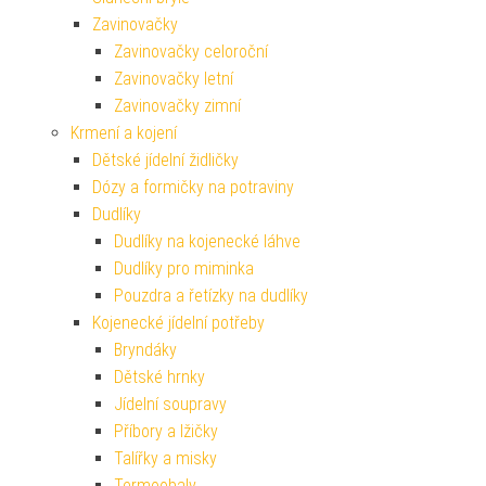
Zavinovačky
Zavinovačky celoroční
Zavinovačky letní
Zavinovačky zimní
Krmení a kojení
Dětské jídelní židličky
Dózy a formičky na potraviny
Dudlíky
Dudlíky na kojenecké láhve
Dudlíky pro miminka
Pouzdra a řetízky na dudlíky
Kojenecké jídelní potřeby
Bryndáky
Dětské hrnky
Jídelní soupravy
Příbory a lžičky
Talířky a misky
Termoobaly