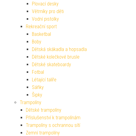
Plovací desky
Větrníky pro děti
Vodní pistolky
Rekreační sport
Basketbal
Boby
Dětská skákadla a hopsadla
Dětské kolečkové brusle
Dětské skateboardy
Fotbal
Létající talíře
Sáňky
Šipky
Trampolíny
Dětské trampolíny
Příslušenství k trampolínám
Trampolíny s ochrannou sítí
Zemní trampolíny