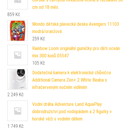
cm od 18 měs
859
Kč
Mondo dětská plavecká deska Avengers 11103
modrá/oranžová
259
Kč
Rainbow Loom originální gumičky pro děti oceán
mix 300 kusů 05547
105
Kč
Dodatečná kamera k elektronické chůvičce
Additional Camera Zen+ 2 White Beaba s
infračerveným nočním viděním
2 249
Kč
Vodní dráha Adventure Land AquaPlay
dobrodružství pod vodopádem a 2 figurky v
horské věži s vodním dělem
1 749
Kč