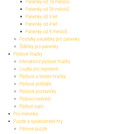
Panenky od 18 měsíců
Panenky od 24 měsíců
Panenky od 3 let
Panenky od 4 let
Panenky od 9 měsíců
Postýlky a kolébky pro panenky
Židličky pro panenky
Plyšové hračky
Interaktivní plyšové hračky
Loutky pro nejmenší
Plyšové a textilní hračky
Plyšové polštáře
Plyšové postavičky
Plyšoví medvědi
Plyšoví zajíci
Pro miminka
Puzzle a společenské hry
Pěnové puzzle