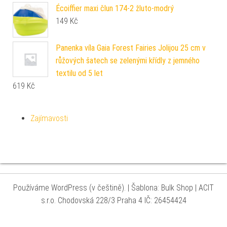
Écoiffier maxi člun 174-2 žluto-modrý
149
Kč
Panenka víla Gaia Forest Fairies Jolijou 25 cm v
růžových šatech se zelenými křídly z jemného
textilu od 5 let
619
Kč
Zajímavosti
Používáme WordPress (v češtině).
|
Šablona: Bulk Shop
| ACIT
s.r.o. Chodovská 228/3 Praha 4 IČ: 26454424