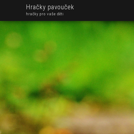
Hračky pavouček
hračky pro vaše děti