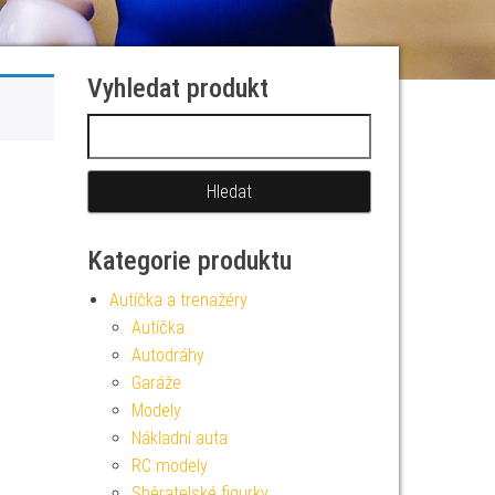
Vyhledat produkt
Vyhledávání
Kategorie produktu
Autíčka a trenažéry
Autíčka
Autodráhy
Garáže
Modely
Nákladní auta
RC modely
Sběratelské figurky