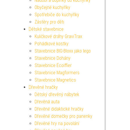
Nádobí a doplňky do kuchyňky
Obyčejné kuchyňky
Spotřebiče do kuchyňky
Zástěry pro děti
Dětské stavebnice
Kuličkové dráhy GraviTrax
Pohádkové kostky
Stavebnice BIG-Bloxx jako lego
Stavebnice Dohány
Stavebnice Écoiffier
Stavebnice Magformers
Stavebnice Magnetics
Dřevěné hračky
Dětský dřevěný nábytek
Dřevěná auta
Dřevěné didaktické hračky
Dřevěné domečky pro panenky
Dřevěné hry na povolání