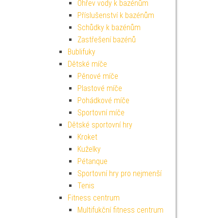
Ohřev vody k bazénům
Příslušenství k bazénům
Schůdky k bazénům
Zastřešení bazénů
Bublifuky
Dětské míče
Pěnové míče
Plastové míče
Pohádkové míče
Sportovní míče
Dětské sportovní hry
Kroket
Kuželky
Pétanque
Sportovní hry pro nejmenší
Tenis
Fitness centrum
Multifukční fitness centrum