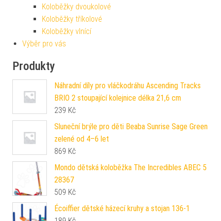
Koloběžky dvoukolové
Koloběžky tříkolové
Koloběžky vlnící
Výběr pro vás
Produkty
Náhradní díly pro vláčkodráhu Ascending Tracks
BRIO 2 stoupající kolejnice délka 21,6 cm
239
Kč
Sluneční brýle pro děti Beaba Sunrise Sage Green
zelené od 4–6 let
869
Kč
Mondo dětská koloběžka The Incredibles ABEC 5
28367
509
Kč
Écoiffier dětské házecí kruhy a stojan 136-1
189
Kč