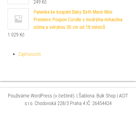
249
Kč
Panenka ke koupání Baby Bath Marin Mon
Premiere Poupon Corolle s modrýma mrkacíma
očima a velrybou 30 cm od 18 měsíců
1 029
Kč
Zajímavosti
Používáme WordPress (v češtině).
|
Šablona: Bulk Shop
| ACIT
s.r.o. Chodovská 228/3 Praha 4 IČ: 26454424