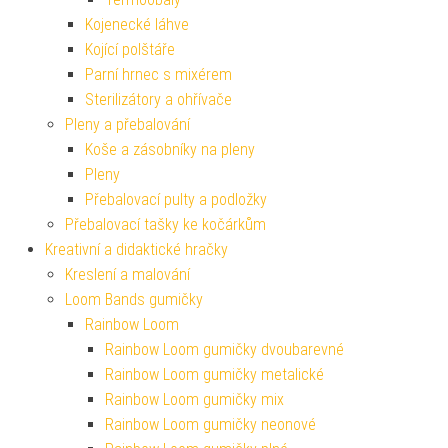
Kojenecké láhve
Kojící polštáře
Parní hrnec s mixérem
Sterilizátory a ohřívače
Pleny a přebalování
Koše a zásobníky na pleny
Pleny
Přebalovací pulty a podložky
Přebalovací tašky ke kočárkům
Kreativní a didaktické hračky
Kreslení a malování
Loom Bands gumičky
Rainbow Loom
Rainbow Loom gumičky dvoubarevné
Rainbow Loom gumičky metalické
Rainbow Loom gumičky mix
Rainbow Loom gumičky neonové