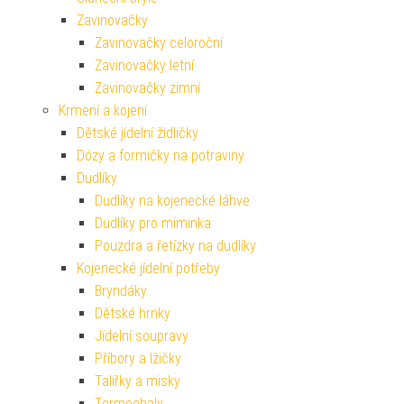
Zavinovačky
Zavinovačky celoroční
Zavinovačky letní
Zavinovačky zimní
Krmení a kojení
Dětské jídelní židličky
Dózy a formičky na potraviny
Dudlíky
Dudlíky na kojenecké láhve
Dudlíky pro miminka
Pouzdra a řetízky na dudlíky
Kojenecké jídelní potřeby
Bryndáky
Dětské hrnky
Jídelní soupravy
Příbory a lžičky
Talířky a misky
Termoobaly