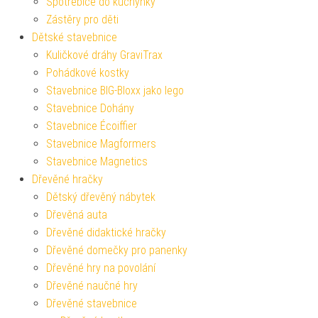
Spotřebiče do kuchyňky
Zástěry pro děti
Dětské stavebnice
Kuličkové dráhy GraviTrax
Pohádkové kostky
Stavebnice BIG-Bloxx jako lego
Stavebnice Dohány
Stavebnice Écoiffier
Stavebnice Magformers
Stavebnice Magnetics
Dřevěné hračky
Dětský dřevěný nábytek
Dřevěná auta
Dřevěné didaktické hračky
Dřevěné domečky pro panenky
Dřevěné hry na povolání
Dřevěné naučné hry
Dřevěné stavebnice