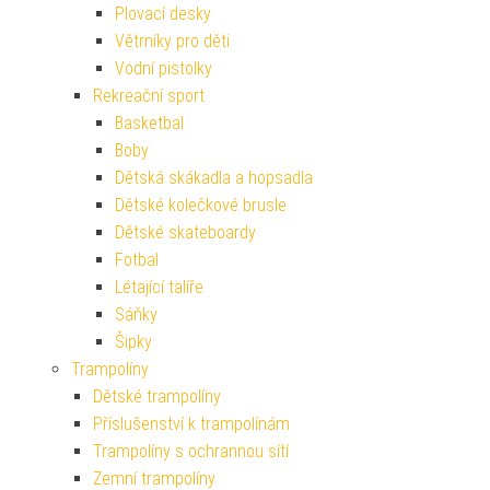
Plovací desky
Větrníky pro děti
Vodní pistolky
Rekreační sport
Basketbal
Boby
Dětská skákadla a hopsadla
Dětské kolečkové brusle
Dětské skateboardy
Fotbal
Létající talíře
Sáňky
Šipky
Trampolíny
Dětské trampolíny
Příslušenství k trampolínám
Trampolíny s ochrannou sítí
Zemní trampolíny