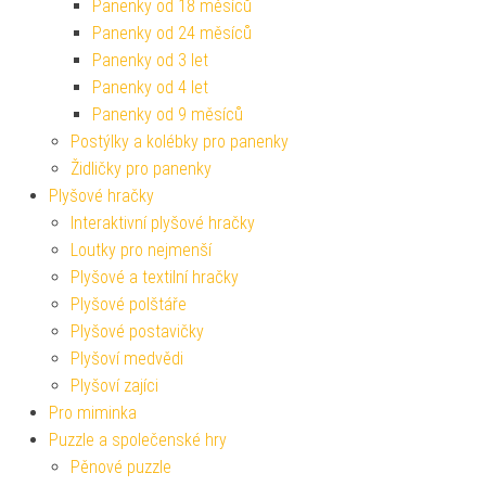
Panenky od 18 měsíců
Panenky od 24 měsíců
Panenky od 3 let
Panenky od 4 let
Panenky od 9 měsíců
Postýlky a kolébky pro panenky
Židličky pro panenky
Plyšové hračky
Interaktivní plyšové hračky
Loutky pro nejmenší
Plyšové a textilní hračky
Plyšové polštáře
Plyšové postavičky
Plyšoví medvědi
Plyšoví zajíci
Pro miminka
Puzzle a společenské hry
Pěnové puzzle