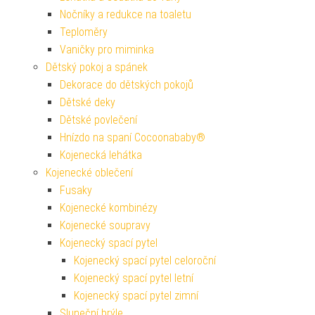
Nočníky a redukce na toaletu
Teploměry
Vaničky pro miminka
Dětský pokoj a spánek
Dekorace do dětských pokojů
Dětské deky
Dětské povlečení
Hnízdo na spaní Cocoonababy®
Kojenecká lehátka
Kojenecké oblečení
Fusaky
Kojenecké kombinézy
Kojenecké soupravy
Kojenecký spací pytel
Kojenecký spací pytel celoroční
Kojenecký spací pytel letní
Kojenecký spací pytel zimní
Sluneční brýle