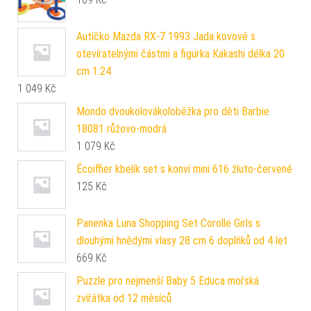
Autíčko Mazda RX-7 1993 Jada kovové s
otevíratelnými částmi a figurka Kakashi délka 20
cm 1:24
1 049
Kč
Mondo dvoukolovákoloběžka pro děti Barbie
18081 růžovo-modrá
1 079
Kč
Écoiffier kbelík set s konví mini 616 žluto-červené
125
Kč
Panenka Luna Shopping Set Corolle Girls s
dlouhými hnědými vlasy 28 cm 6 doplňků od 4 let
669
Kč
Puzzle pro nejmenší Baby 5 Educa mořská
zvířátka od 12 měsíců