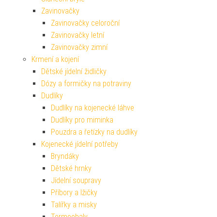
Zavinovačky
Zavinovačky celoroční
Zavinovačky letní
Zavinovačky zimní
Krmení a kojení
Dětské jídelní židličky
Dózy a formičky na potraviny
Dudlíky
Dudlíky na kojenecké láhve
Dudlíky pro miminka
Pouzdra a řetízky na dudlíky
Kojenecké jídelní potřeby
Bryndáky
Dětské hrnky
Jídelní soupravy
Příbory a lžičky
Talířky a misky
Termoobaly