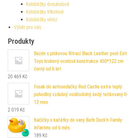
Koloběžky dvoukolové
Koloběžky tříkolové
Koloběžky vlnící
Výběr pro vás
Produkty
Bazén s pískovou filtrací Black Leather pool Exit
Toys kruhový ocelová konstrukce 450*122 cm
černý od 6 let
20 469
Kč
Fusak do autosedačky Red Castle extra teplý
pohodlný vzdušný voděodolný šedý tečkovaný 0-
12 mes
2 019
Kč
Kačičky s kačátky do vany Bath Duck'n Family
Infantino od 6 měs
189
Kč