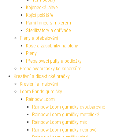
Kojenecké láhve
Kojící polštáře
Parní hrnec s mixérem
Sterilizátory a ohřívače
Pleny a přebalování
Koše a zásobníky na pleny
Pleny
Přebalovací pulty a podložky
Přebalovací tašky ke kočárkům
Kreativní a didaktické hračky
Kreslení a malování
Loom Bands gumičky
Rainbow Loom
Rainbow Loom gumičky dvoubarevné
Rainbow Loom gumičky metalické
Rainbow Loom gumičky mix
Rainbow Loom gumičky neonové