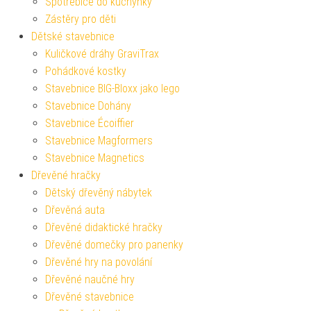
Spotřebiče do kuchyňky
Zástěry pro děti
Dětské stavebnice
Kuličkové dráhy GraviTrax
Pohádkové kostky
Stavebnice BIG-Bloxx jako lego
Stavebnice Dohány
Stavebnice Écoiffier
Stavebnice Magformers
Stavebnice Magnetics
Dřevěné hračky
Dětský dřevěný nábytek
Dřevěná auta
Dřevěné didaktické hračky
Dřevěné domečky pro panenky
Dřevěné hry na povolání
Dřevěné naučné hry
Dřevěné stavebnice