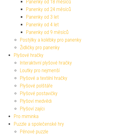
Panenky od 18 měsíců
Panenky od 24 měsíců
Panenky od 3 let
Panenky od 4 let
Panenky od 9 měsíců
Postýlky a kolébky pro panenky
Židličky pro panenky
Plyšové hračky
Interaktivní plyšové hračky
Loutky pro nejmenší
Plyšové a textilní hračky
Plyšové polštáře
Plyšové postavičky
Plyšoví medvědi
Plyšoví zajíci
Pro miminka
Puzzle a společenské hry
Pěnové puzzle