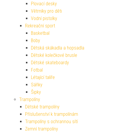
Plovací desky
Větrníky pro děti
Vodní pistolky
Rekreační sport
Basketbal
Boby
Dětská skákadla a hopsadla
Dětské kolečkové brusle
Dětské skateboardy
Fotbal
Létající talíře
Sáňky
Šipky
Trampolíny
Dětské trampolíny
Příslušenství k trampolínám
Trampolíny s ochrannou sítí
Zemní trampolíny