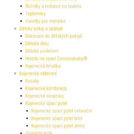
Nočníky a redukce na toaletu
Teploměry
Vaničky pro miminka
Dětský pokoj a spánek
Dekorace do dětských pokojů
Dětské deky
Dětské povlečení
Hnízdo na spaní Cocoonababy®
Kojenecká lehátka
Kojenecké oblečení
Fusaky
Kojenecké kombinézy
Kojenecké soupravy
Kojenecký spací pytel
Kojenecký spací pytel celoroční
Kojenecký spací pytel letní
Kojenecký spací pytel zimní
Sluneční brýle