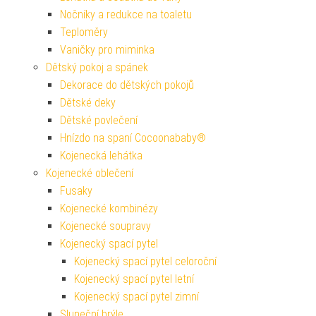
Nočníky a redukce na toaletu
Teploměry
Vaničky pro miminka
Dětský pokoj a spánek
Dekorace do dětských pokojů
Dětské deky
Dětské povlečení
Hnízdo na spaní Cocoonababy®
Kojenecká lehátka
Kojenecké oblečení
Fusaky
Kojenecké kombinézy
Kojenecké soupravy
Kojenecký spací pytel
Kojenecký spací pytel celoroční
Kojenecký spací pytel letní
Kojenecký spací pytel zimní
Sluneční brýle