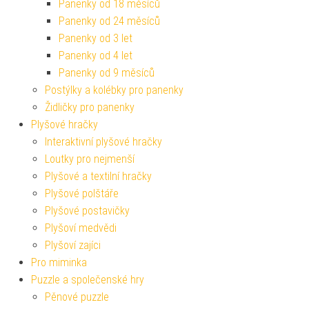
Panenky od 18 měsíců
Panenky od 24 měsíců
Panenky od 3 let
Panenky od 4 let
Panenky od 9 měsíců
Postýlky a kolébky pro panenky
Židličky pro panenky
Plyšové hračky
Interaktivní plyšové hračky
Loutky pro nejmenší
Plyšové a textilní hračky
Plyšové polštáře
Plyšové postavičky
Plyšoví medvědi
Plyšoví zajíci
Pro miminka
Puzzle a společenské hry
Pěnové puzzle