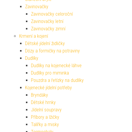
Zavinovačky
Zavinovačky celoroční
Zavinovačky letní
Zavinovačky zimní
Krmení a kojení
Dětské jídelní židličky
Dózy a formičky na potraviny
Dudlíky
Dudlíky na kojenecké láhve
Dudlíky pro miminka
Pouzdra a řetízky na dudlíky
Kojenecké jídelní potřeby
Bryndáky
Dětské hrnky
Jídelní soupravy
Příbory a lžičky
Talířky a misky
Termoobaly