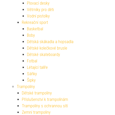
Plovací desky
Větrníky pro děti
Vodní pistolky
Rekreační sport
Basketbal
Boby
Dětská skákadla a hopsadla
Dětské kolečkové brusle
Dětské skateboardy
Fotbal
Létající talíře
Sáňky
Šipky
Trampolíny
Dětské trampolíny
Příslušenství k trampolínám
Trampolíny s ochrannou sítí
Zemní trampolíny