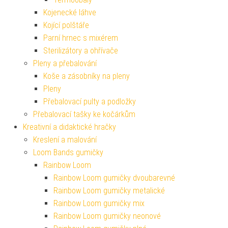
Kojenecké láhve
Kojící polštáře
Parní hrnec s mixérem
Sterilizátory a ohřívače
Pleny a přebalování
Koše a zásobníky na pleny
Pleny
Přebalovací pulty a podložky
Přebalovací tašky ke kočárkům
Kreativní a didaktické hračky
Kreslení a malování
Loom Bands gumičky
Rainbow Loom
Rainbow Loom gumičky dvoubarevné
Rainbow Loom gumičky metalické
Rainbow Loom gumičky mix
Rainbow Loom gumičky neonové