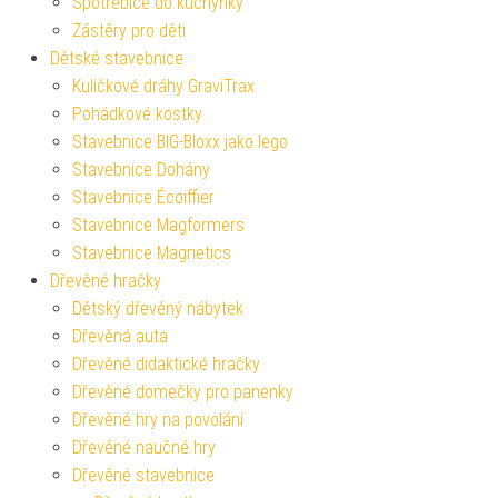
Spotřebiče do kuchyňky
Zástěry pro děti
Dětské stavebnice
Kuličkové dráhy GraviTrax
Pohádkové kostky
Stavebnice BIG-Bloxx jako lego
Stavebnice Dohány
Stavebnice Écoiffier
Stavebnice Magformers
Stavebnice Magnetics
Dřevěné hračky
Dětský dřevěný nábytek
Dřevěná auta
Dřevěné didaktické hračky
Dřevěné domečky pro panenky
Dřevěné hry na povolání
Dřevěné naučné hry
Dřevěné stavebnice