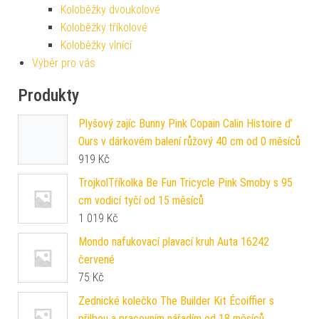
Koloběžky dvoukolové
Koloběžky tříkolové
Koloběžky vlnící
Výběr pro vás
Produkty
Plyšový zajíc Bunny Pink Copain Calin Histoire d’
Ours v dárkovém balení růžový 40 cm od 0 měsíců
919
Kč
TrojkolTříkolka Be Fun Tricycle Pink Smoby s 95
cm vodicí tyčí od 15 měsíců
1 019
Kč
Mondo nafukovací plavací kruh Auta 16242
červené
75
Kč
Zednické kolečko The Builder Kit Écoiffier s
přilbou a pracovním nářadím od 18 měsíců