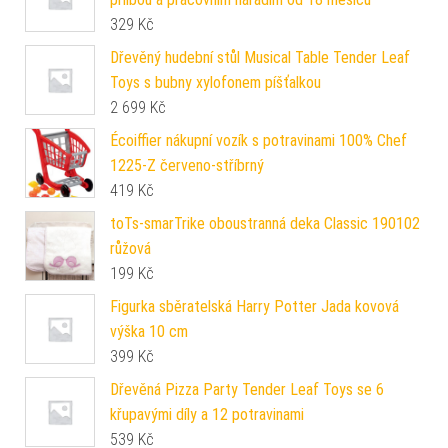
329
Kč
Dřevěný hudební stůl Musical Table Tender Leaf
Toys s bubny xylofonem píšťalkou
2 699
Kč
Écoiffier nákupní vozík s potravinami 100% Chef
1225-Z červeno-stříbrný
419
Kč
toTs-smarTrike oboustranná deka Classic 190102
růžová
199
Kč
Figurka sběratelská Harry Potter Jada kovová
výška 10 cm
399
Kč
Dřevěná Pizza Party Tender Leaf Toys se 6
křupavými díly a 12 potravinami
539
Kč