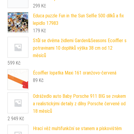
299
Kč
Educa puzzle Fun in the Sun Selfie 500 dílků a fix
lepidlo 17983
179
Kč
Stůl se dvěma židlemi Garden&Seasons Ecoiffier s
potravinami 10 doplňků výška 38 cm od 12
měsíců
599
Kč
Écoiffier lopatka Maxi 161 oranžovo-červená
89
Kč
Odrážedlo auto Baby Porsche 911 BIG se zvukem
a realistickými detaily z dílny Porsche červené od
18 měsíců
2 949
Kč
Hrací věž multifunkční se stanem a pískovištěm