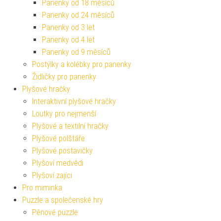
Panenky od 18 měsíců
Panenky od 24 měsíců
Panenky od 3 let
Panenky od 4 let
Panenky od 9 měsíců
Postýlky a kolébky pro panenky
Židličky pro panenky
Plyšové hračky
Interaktivní plyšové hračky
Loutky pro nejmenší
Plyšové a textilní hračky
Plyšové polštáře
Plyšové postavičky
Plyšoví medvědi
Plyšoví zajíci
Pro miminka
Puzzle a společenské hry
Pěnové puzzle