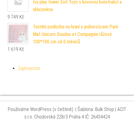
Ivy play tower Exit Toys s kovovou konstrukcí a
skluzavkou
9 749
Kč
Textilní podložka na hraní s jednorožcem Park
Mat Unicorn Doudou et Compagnie růžová
100*100 cm od 0 měsíců
1 619
Kč
Zajímavosti
Používáme WordPress (v češtině).
|
Šablona: Bulk Shop
| ACIT
s.r.o. Chodovská 228/3 Praha 4 IČ: 26454424