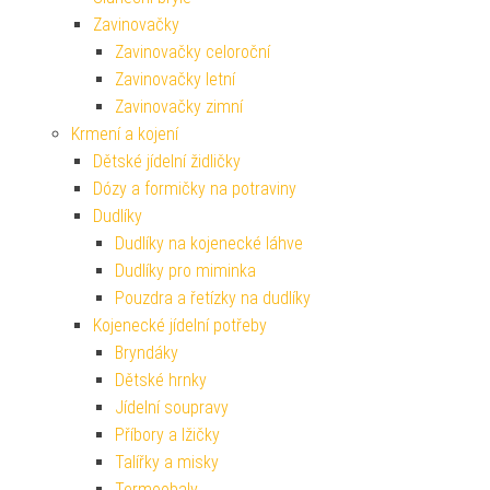
Zavinovačky
Zavinovačky celoroční
Zavinovačky letní
Zavinovačky zimní
Krmení a kojení
Dětské jídelní židličky
Dózy a formičky na potraviny
Dudlíky
Dudlíky na kojenecké láhve
Dudlíky pro miminka
Pouzdra a řetízky na dudlíky
Kojenecké jídelní potřeby
Bryndáky
Dětské hrnky
Jídelní soupravy
Příbory a lžičky
Talířky a misky
Termoobaly