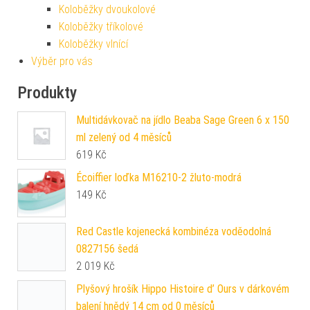
Koloběžky dvoukolové
Koloběžky tříkolové
Koloběžky vlnící
Výběr pro vás
Produkty
Multidávkovač na jídlo Beaba Sage Green 6 x 150
ml zelený od 4 měsíců
619
Kč
Écoiffier loďka M16210-2 žluto-modrá
149
Kč
Red Castle kojenecká kombinéza voděodolná
0827156 šedá
2 019
Kč
Plyšový hrošík Hippo Histoire d’ Ours v dárkovém
balení hnědý 14 cm od 0 měsíců