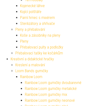
Kojenecké láhve
Kojící polštáře
Parní hrnec s mixérem
Sterilizátory a ohřívače
Pleny a přebalování
Koše a zásobníky na pleny
Pleny
Přebalovací pulty a podložky
Přebalovací tašky ke kočárkům
Kreativní a didaktické hračky
Kreslení a malování
Loom Bands gumičky
Rainbow Loom
Rainbow Loom gumičky dvoubarevné
Rainbow Loom gumičky metalické
Rainbow Loom gumičky mix
Rainbow Loom gumičky neonové