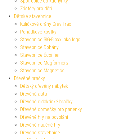
Spotřebiče do kuchyňky
Zástěry pro děti
Dětské stavebnice
Kuličkové dráhy GraviTrax
Pohádkové kostky
Stavebnice BIG-Bloxx jako lego
Stavebnice Dohány
Stavebnice Écoiffier
Stavebnice Magformers
Stavebnice Magnetics
Dřevěné hračky
Dětský dřevěný nábytek
Dřevěná auta
Dřevěné didaktické hračky
Dřevěné domečky pro panenky
Dřevěné hry na povolání
Dřevěné naučné hry
Dřevěné stavebnice