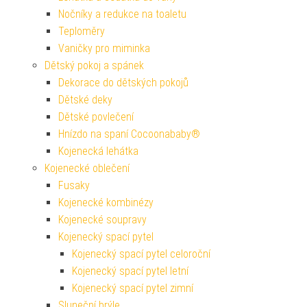
Nočníky a redukce na toaletu
Teploměry
Vaničky pro miminka
Dětský pokoj a spánek
Dekorace do dětských pokojů
Dětské deky
Dětské povlečení
Hnízdo na spaní Cocoonababy®
Kojenecká lehátka
Kojenecké oblečení
Fusaky
Kojenecké kombinézy
Kojenecké soupravy
Kojenecký spací pytel
Kojenecký spací pytel celoroční
Kojenecký spací pytel letní
Kojenecký spací pytel zimní
Sluneční brýle