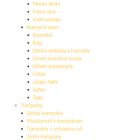
Plovací desky
Pončo sety
Vodní pistolky
Rekreační sport
Basketbal
Boby
Dětská skákadla a hopsadla
Dětské kolečkové brusle
Dětské skateboardy
Fotbal
Létající talíře
Sáňky
Šipky
Trampolíny
Dětské trampolíny
Příslušenství k trampolínám
Trampolíny s ochrannou sítí
Zemní trampolíny