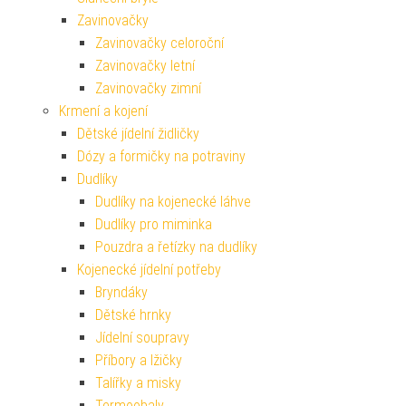
Zavinovačky
Zavinovačky celoroční
Zavinovačky letní
Zavinovačky zimní
Krmení a kojení
Dětské jídelní židličky
Dózy a formičky na potraviny
Dudlíky
Dudlíky na kojenecké láhve
Dudlíky pro miminka
Pouzdra a řetízky na dudlíky
Kojenecké jídelní potřeby
Bryndáky
Dětské hrnky
Jídelní soupravy
Příbory a lžičky
Talířky a misky
Termoobaly