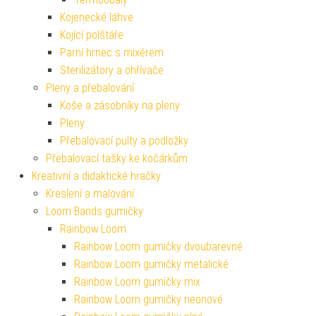
Kojenecké láhve
Kojící polštáře
Parní hrnec s mixérem
Sterilizátory a ohřívače
Pleny a přebalování
Koše a zásobníky na pleny
Pleny
Přebalovací pulty a podložky
Přebalovací tašky ke kočárkům
Kreativní a didaktické hračky
Kreslení a malování
Loom Bands gumičky
Rainbow Loom
Rainbow Loom gumičky dvoubarevné
Rainbow Loom gumičky metalické
Rainbow Loom gumičky mix
Rainbow Loom gumičky neonové