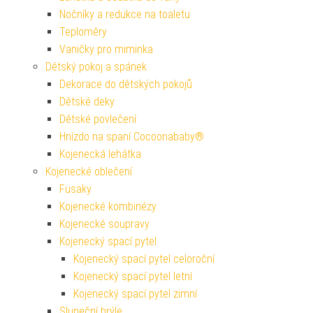
Nočníky a redukce na toaletu
Teploměry
Vaničky pro miminka
Dětský pokoj a spánek
Dekorace do dětských pokojů
Dětské deky
Dětské povlečení
Hnízdo na spaní Cocoonababy®
Kojenecká lehátka
Kojenecké oblečení
Fusaky
Kojenecké kombinézy
Kojenecké soupravy
Kojenecký spací pytel
Kojenecký spací pytel celoroční
Kojenecký spací pytel letní
Kojenecký spací pytel zimní
Sluneční brýle