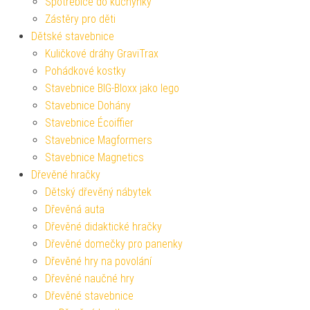
Spotřebiče do kuchyňky
Zástěry pro děti
Dětské stavebnice
Kuličkové dráhy GraviTrax
Pohádkové kostky
Stavebnice BIG-Bloxx jako lego
Stavebnice Dohány
Stavebnice Écoiffier
Stavebnice Magformers
Stavebnice Magnetics
Dřevěné hračky
Dětský dřevěný nábytek
Dřevěná auta
Dřevěné didaktické hračky
Dřevěné domečky pro panenky
Dřevěné hry na povolání
Dřevěné naučné hry
Dřevěné stavebnice