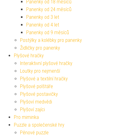
Panenky od 18 měsíců
Panenky od 24 měsíců
Panenky od 3 let
Panenky od 4 let
Panenky od 9 měsíců
Postýlky a kolébky pro panenky
Židličky pro panenky
Plyšové hračky
Interaktivní plyšové hračky
Loutky pro nejmenší
Plyšové a textilní hračky
Plyšové polštáře
Plyšové postavičky
Plyšoví medvědi
Plyšoví zajíci
Pro miminka
Puzzle a společenské hry
Pěnové puzzle