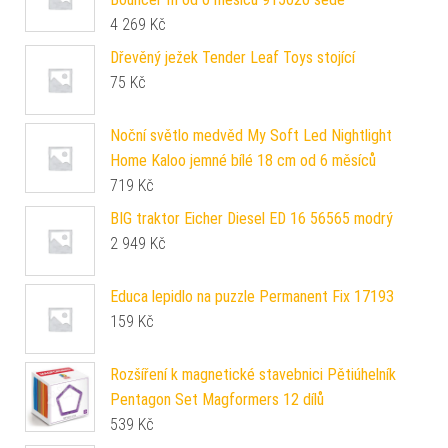
4 269
Kč
Dřevěný ježek Tender Leaf Toys stojící
75
Kč
Noční světlo medvěd My Soft Led Nightlight
Home Kaloo jemné bílé 18 cm od 6 měsíců
719
Kč
BIG traktor Eicher Diesel ED 16 56565 modrý
2 949
Kč
Educa lepidlo na puzzle Permanent Fix 17193
159
Kč
Rozšíření k magnetické stavebnici Pětiúhelník
Pentagon Set Magformers 12 dílů
539
Kč