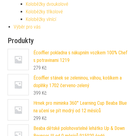
Koloběžky dvoukolové
Koloběžky tříkolové
Koloběžky vlnící
Výběr pro vás
Produkty
Écoiffier pokladna s nákupním vozíkem 100% Chef
s potravinami 1219
279
Kč
Écoiffier stánek se zeleninou, váhou, košíkem a
doplňky 1702 červeno-zelený
399
Kč
Hrnek pro miminka 360° Learning Cup Beaba Blue
na učení se pít modrý od 12 měsíců
299
Kč
Beaba dětské polohovatelné lehátko Up & Down
Bouncer III od 0 měsíců 915020 šedé