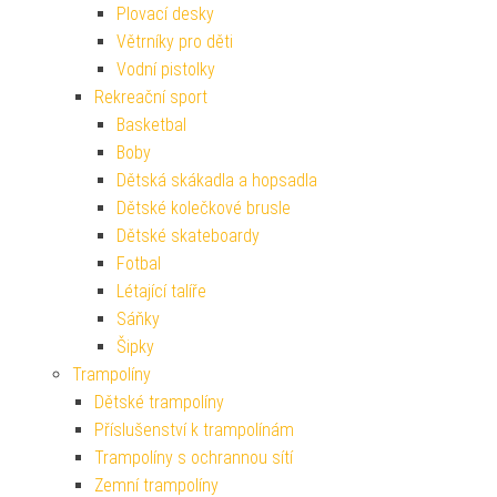
Plovací desky
Větrníky pro děti
Vodní pistolky
Rekreační sport
Basketbal
Boby
Dětská skákadla a hopsadla
Dětské kolečkové brusle
Dětské skateboardy
Fotbal
Létající talíře
Sáňky
Šipky
Trampolíny
Dětské trampolíny
Příslušenství k trampolínám
Trampolíny s ochrannou sítí
Zemní trampolíny