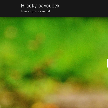
Hračky pavouček
hračky pro vaše děti