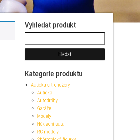
Vyhledat produkt
Vyhledávání
Kategorie produktu
Autíčka a trenažéry
Autíčka
Autodráhy
Garáže
Modely
Nákladní auta
RC modely
Sběratelské figurky