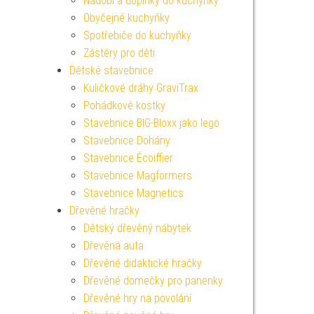
Nádobí a doplňky do kuchyňky
Obyčejné kuchyňky
Spotřebiče do kuchyňky
Zástěry pro děti
Dětské stavebnice
Kuličkové dráhy GraviTrax
Pohádkové kostky
Stavebnice BIG-Bloxx jako lego
Stavebnice Dohány
Stavebnice Écoiffier
Stavebnice Magformers
Stavebnice Magnetics
Dřevěné hračky
Dětský dřevěný nábytek
Dřevěná auta
Dřevěné didaktické hračky
Dřevěné domečky pro panenky
Dřevěné hry na povolání