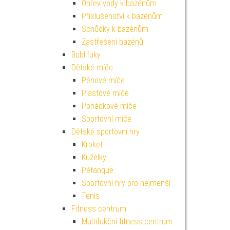
Ohřev vody k bazénům
Příslušenství k bazénům
Schůdky k bazénům
Zastřešení bazénů
Bublifuky
Dětské míče
Pěnové míče
Plastové míče
Pohádkové míče
Sportovní míče
Dětské sportovní hry
Kroket
Kuželky
Pétanque
Sportovní hry pro nejmenší
Tenis
Fitness centrum
Multifukční fitness centrum