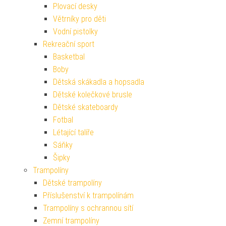
Plovací desky
Větrníky pro děti
Vodní pistolky
Rekreační sport
Basketbal
Boby
Dětská skákadla a hopsadla
Dětské kolečkové brusle
Dětské skateboardy
Fotbal
Létající talíře
Sáňky
Šipky
Trampolíny
Dětské trampolíny
Příslušenství k trampolínám
Trampolíny s ochrannou sítí
Zemní trampolíny