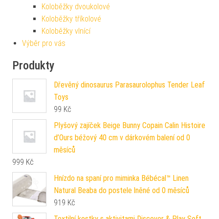
Koloběžky dvoukolové
Koloběžky tříkolové
Koloběžky vlnící
Výběr pro vás
Produkty
Dřevěný dinosaurus Parasaurolophus Tender Leaf
Toys
99
Kč
Plyšový zajíček Beige Bunny Copain Calin Histoire
d’Ours béžový 40 cm v dárkovém balení od 0
měsíců
999
Kč
Hnízdo na spaní pro miminka Bébécal™ Linen
Natural Beaba do postele lněné od 0 měsíců
919
Kč
Textilní kostky s aktivitami Discover & Play Soft