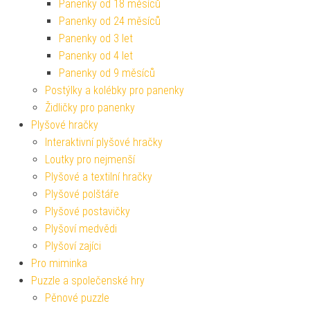
Panenky od 18 měsíců
Panenky od 24 měsíců
Panenky od 3 let
Panenky od 4 let
Panenky od 9 měsíců
Postýlky a kolébky pro panenky
Židličky pro panenky
Plyšové hračky
Interaktivní plyšové hračky
Loutky pro nejmenší
Plyšové a textilní hračky
Plyšové polštáře
Plyšové postavičky
Plyšoví medvědi
Plyšoví zajíci
Pro miminka
Puzzle a společenské hry
Pěnové puzzle