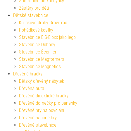
Spotřebiče do kuchyňky
Zástěry pro děti
Dětské stavebnice
Kuličkové dráhy GraviTrax
Pohádkové kostky
Stavebnice BIG-Bloxx jako lego
Stavebnice Dohány
Stavebnice Écoiffier
Stavebnice Magformers
Stavebnice Magnetics
Dřevěné hračky
Dětský dřevěný nábytek
Dřevěná auta
Dřevěné didaktické hračky
Dřevěné domečky pro panenky
Dřevěné hry na povolání
Dřevěné naučné hry
Dřevěné stavebnice