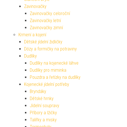
Zavinovačky
Zavinovačky celoroční
Zavinovačky letní
Zavinovačky zimní
Krmení a kojení
Dětské jídelní židličky
Dózy a formičky na potraviny
Dudlíky
Dudlíky na kojenecké láhve
Dudlíky pro miminka
Pouzdra a řetízky na dudlíky
Kojenecké jídelní potřeby
Bryndáky
Dětské hrnky
Jídelní soupravy
Příbory a lžičky
Talířky a misky
Termoobaly