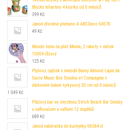
Blocks Infantino 4 kostky od 0 měsíců
399
Kč
Janod dřevěné písmeno A ABCDeco 04570
49
Kč
Mondo tenis na pláž Minnie, 2 rakety + míček
15004 růžový
125
Kč
Plyšový zajíček s melodií Bunny Almond Lapin de
Sucre Music Box Doudou et Compagnie v
dárkovém balení tyrkysový 20 cm od 0 měsíců
1 049
Kč
Plážový bar se zmrzlinou Stitch Beach Bar Smoby
s vaflovačem a vaflemi 12 doplňků
689
Kč
Janod naběračka do kuchyňky 06584-d