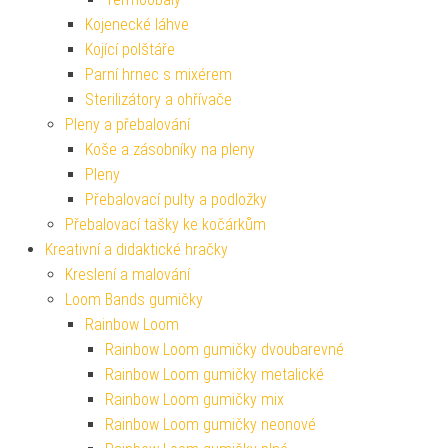
Kojenecké láhve
Kojící polštáře
Parní hrnec s mixérem
Sterilizátory a ohřívače
Pleny a přebalování
Koše a zásobníky na pleny
Pleny
Přebalovací pulty a podložky
Přebalovací tašky ke kočárkům
Kreativní a didaktické hračky
Kreslení a malování
Loom Bands gumičky
Rainbow Loom
Rainbow Loom gumičky dvoubarevné
Rainbow Loom gumičky metalické
Rainbow Loom gumičky mix
Rainbow Loom gumičky neonové