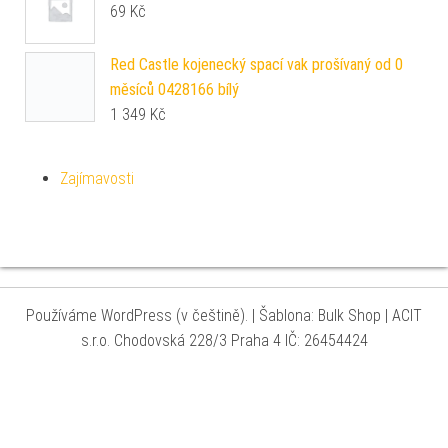
69
Kč
Red Castle kojenecký spací vak prošívaný od 0
měsíců 0428166 bílý
1 349
Kč
Zajímavosti
Používáme WordPress (v češtině).
|
Šablona: Bulk Shop
| ACIT
s.r.o. Chodovská 228/3 Praha 4 IČ: 26454424