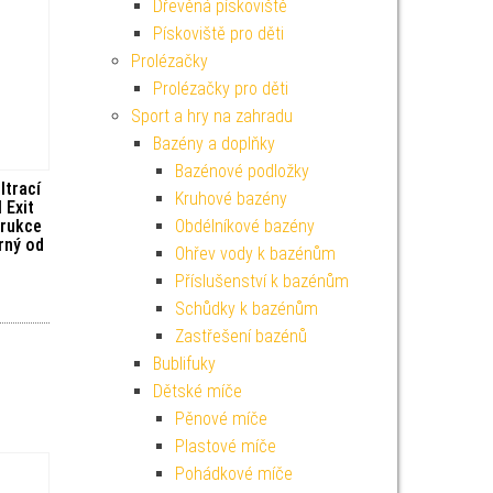
Dřevěná pískoviště
Pískoviště pro děti
Prolézačky
Prolézačky pro děti
Sport a hry na zahradu
Bazény a doplňky
Bazénové podložky
ltrací
Kruhové bazény
 Exit
trukce
Obdélníkové bazény
rný od
Ohřev vody k bazénům
Příslušenství k bazénům
Schůdky k bazénům
Zastřešení bazénů
Bublifuky
Dětské míče
Pěnové míče
Plastové míče
Pohádkové míče