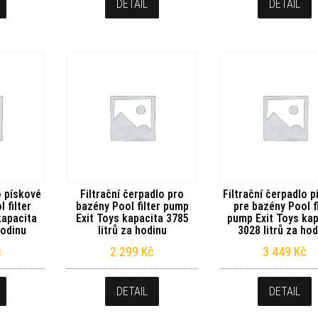
DETAIL
DETAIL
o pískové
Filtrační čerpadlo pro
Filtrační čerpadlo 
 filter
bazény Pool filter pump
pre bazény Pool fi
kapacita
Exit Toys kapacita 3785
pump Exit Toys kap
hodinu
litrů za hodinu
3028 litrů za hod
č
2 299
Kč
3 449
Kč
DETAIL
DETAIL