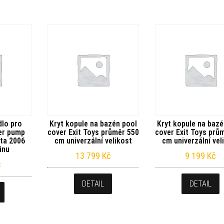
dlo pro
Kryt kopule na bazén pool
Kryt kopule na bazé
ter pump
cover Exit Toys průměr 550
cover Exit Toys prů
ita 2006
cm univerzální velikost
cm univerzální vel
dinu
13 799
Kč
9 199
Kč
č
DETAIL
DETAIL