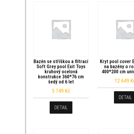
Bazén se stříškou a filtrací
Kryt pool cover 
Soft Grey pool Exit Toys
na bazény o r
kruhový ocelová
400*200 cm univ
konstrukce 360*76 cm
12 649
K
šedý od 6 let
5 749
Kč
DETAIL
DETAIL