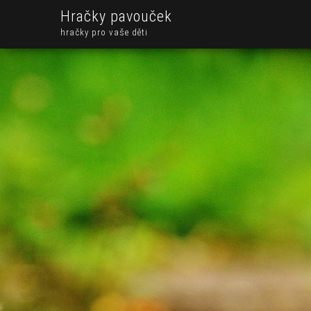
Hračky pavouček
hračky pro vaše děti