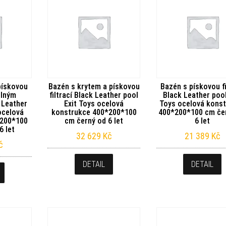
pískovou
Bazén s krytem a pískovou
Bazén s pískovou fi
elným
filtrací Black Leather pool
Black Leather pool
 Leather
Exit Toys ocelová
Toys ocelová kons
ocelová
konstrukce 400*200*100
400*200*100 cm če
*200*100
cm černý od 6 let
6 let
6 let
32 629
Kč
21 389
Kč
č
DETAIL
DETAIL