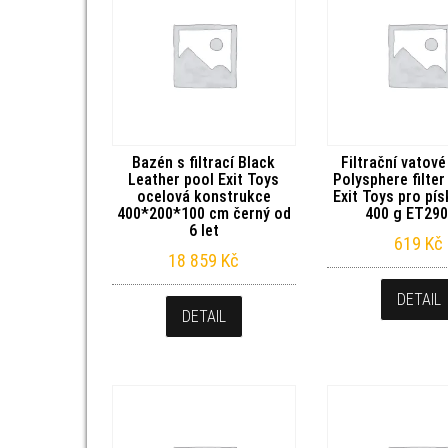
Bazén s filtrací Black
Filtrační vatové
Leather pool Exit Toys
Polysphere filte
ocelová konstrukce
Exit Toys pro písk
400*200*100 cm černý od
400 g ET29
6 let
619
Kč
18 859
Kč
DETAIL
DETAIL