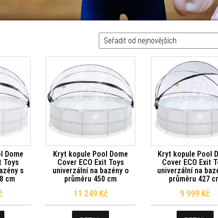
vějších
ol Dome
Kryt kopule Pool Dome
Kryt kopule Pool
t Toys
Cover ECO Exit Toys
Cover ECO Exit 
bazény s
univerzální na bazény o
univerzální na baz
8 cm
průměru 450 cm
průměru 427 c
č
11 249
Kč
9 999
Kč