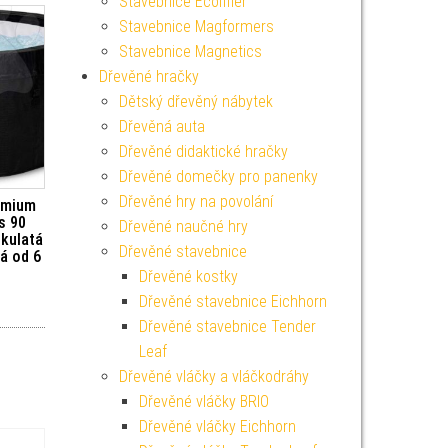
Stavebnice Écoiffier
Stavebnice Magformers
Stavebnice Magnetics
Dřevěné hračky
Dětský dřevěný nábytek
Dřevěná auta
Dřevěné didaktické hračky
Dřevěné domečky pro panenky
Dřevěné hry na povolání
emium
s 90
Dřevěné naučné hry
kulatá
Dřevěné stavebnice
á od 6
Dřevěné kostky
Dřevěné stavebnice Eichhorn
Dřevěné stavebnice Tender
Leaf
Dřevěné vláčky a vláčkodráhy
Dřevěné vláčky BRIO
Dřevěné vláčky Eichhorn