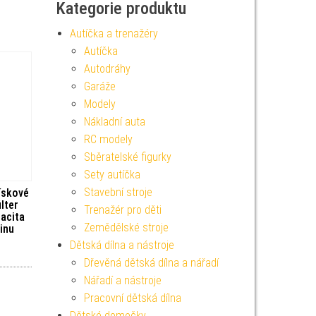
Kategorie produktu
Autíčka a trenažéry
Autíčka
Autodráhy
Garáže
Modely
Nákladní auta
RC modely
Sběratelské figurky
Sety autíčka
Stavební stroje
pískové
lter
Trenažér pro děti
acita
Zemědělské stroje
inu
Dětská dílna a nástroje
Dřevěná dětská dílna a nářadí
Nářadí a nástroje
Pracovní dětská dílna
Dětské domečky