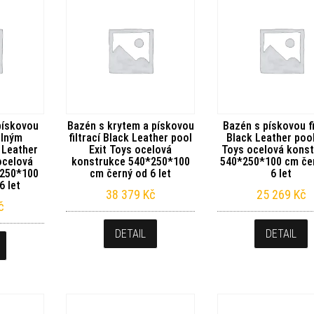
pískovou
Bazén s krytem a pískovou
Bazén s pískovou fi
elným
filtrací Black Leather pool
Black Leather pool
 Leather
Exit Toys ocelová
Toys ocelová kons
ocelová
konstrukce 540*250*100
540*250*100 cm če
*250*100
cm černý od 6 let
6 let
6 let
38 379
Kč
25 269
Kč
č
DETAIL
DETAIL