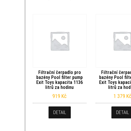
Filtrační čerpadlo pro
Filtrační čerpa
bazény Pool filter pump
bazény Pool fil
Exit Toys kapacita 1136
Exit Toys kapac
litrů za hodinu
litrů za ho
919
Kč
1 379
K
DETAIL
DETAIL