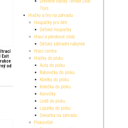
Dřevěné vláčky Tender Leaf
Toys
Hračky a hry na zahradu
Houpačky pro děti
Dětské houpačky
Hrací a piknikové stoly
Dětský záhradní nábytek
Hrací centra
ltrací
 Exit
Hračky do písku
trukce
Auta do písku
rný od
Bábovičky do písku
Kbelíky do písku
Kolečka do písku
Konvičky
Lodě do písku
Lopatky do písku
Sekačka na zahradu
Pískoviště