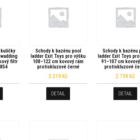
 kuličky
Schody k bazénu pool
Schody k bazénu 
r wadding
ladder Exit Toys pro výšku
ladder Exit Toys pr
ový filtr
108–122 cm kovový rám
91–107 cm kovový
0854
protiskluzové černé
protiskluzové če
3 219
Kč
2 759
Kč
DETAIL
DETAIL