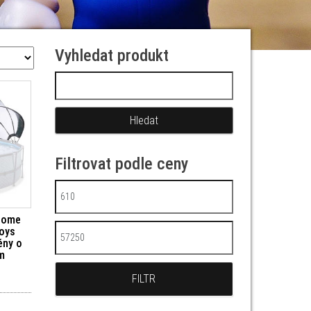
Vyhledat produkt
Vyhledávání
Filtrovat podle ceny
Minimální cena
 Dome
Toys
Maximální cena
ény o
m
FILTR