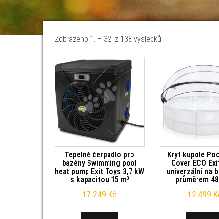
Seřazeno od nejno
Zobrazeno 1. – 32. z 138 výsledků
Tepelné čerpadlo pro
Kryt kupole Po
bazény Swimming pool
Cover ECO Exi
heat pump Exit Toys 3,7 kW
univerzální na 
s kapacitou 15 m³
průměrem 48
17 249
Kč
12 499
K