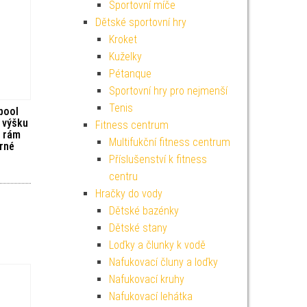
Sportovní míče
Dětské sportovní hry
Kroket
Kuželky
Pétanque
Sportovní hry pro nejmenší
Tenis
pool
o výšku
Fitness centrum
 rám
Multifukční fitness centrum
rné
Příslušenství k fitness
centru
Hračky do vody
Dětské bazénky
Dětské stany
Loďky a člunky k vodě
Nafukovací čluny a loďky
Nafukovací kruhy
Nafukovací lehátka