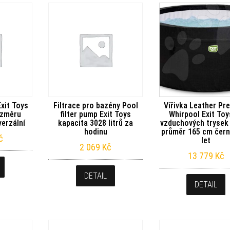
Exit Toys
Filtrace pro bazény Pool
Vířivka Leather Pr
ozměru
filter pump Exit Toys
Whirpool Exit Toy
erzální
kapacita 3028 litrů za
vzduchových trysek 
hodinu
průměr 165 cm čern
č
let
2 069
Kč
13 779
Kč
DETAIL
DETAIL