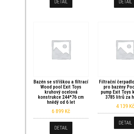
DETAIL
DETAIL
Bazén se stříškou a filtrací
Filtrační čerpadl
Wood pool Exit Toys
pro bazény Pool
kruhový ocelová
pump Exit Toys 
konstrukce 244*76 cm
3785 litrů za 
hnědý od 6 let
4 139
K
6 899
Kč
DETAIL
DETAIL