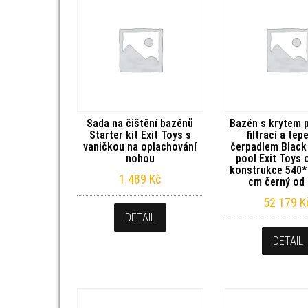
Sada na čištění bazénů
Bazén s krytem 
Starter kit Exit Toys s
filtrací a tep
vaničkou na oplachování
čerpadlem Black
nohou
pool Exit Toys 
konstrukce 540
1 489
Kč
cm černý od 
52 179
K
DETAIL
DETAIL