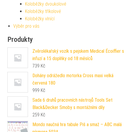
Koloběžky dvoukolové
Koloběžky tříkolové
Koloběžky vlnící
Výběr pro vás
Produkty
Zvěrolékařský vozík s pejskem Medical Écoiffier s
infuzí a 15 doplňky od 18 měsíců
739
Kč
Dohány odrážedlo motorka Cross maxi velká
červená 180
999
Kč
Sada 6 druhů pracovních nástrojů Tools Set
Black&Decker Smoby s montážními díly
259
Kč
Mondo naučná hra tabule Piš a smaž – ABC malá
písmena 503A