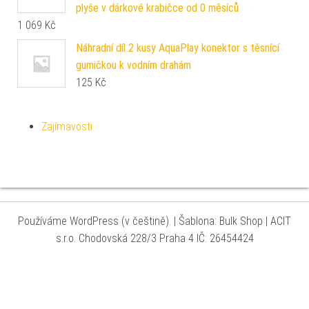
plyše v dárkové krabičce od 0 měsíců
1 069
Kč
Náhradní díl 2 kusy AquaPlay konektor s těsnící
gumičkou k vodním drahám
125
Kč
Zajímavosti
Používáme WordPress (v češtině).
|
Šablona: Bulk Shop
| ACIT
s.r.o. Chodovská 228/3 Praha 4 IČ: 26454424