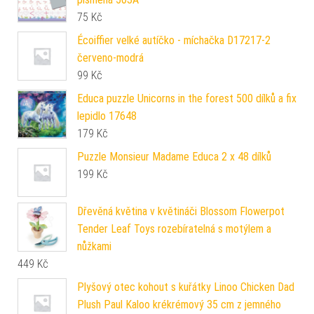
75
Kč
Écoiffier velké autíčko - míchačka D17217-2
červeno-modrá
99
Kč
Educa puzzle Unicorns in the forest 500 dílků a fix
lepidlo 17648
179
Kč
Puzzle Monsieur Madame Educa 2 x 48 dílků
199
Kč
Dřevěná květina v květináči Blossom Flowerpot
Tender Leaf Toys rozebíratelná s motýlem a
nůžkami
449
Kč
Plyšový otec kohout s kuřátky Linoo Chicken Dad
Plush Paul Kaloo krékrémový 35 cm z jemného