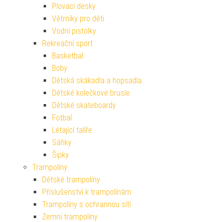
Plovací desky
Větrníky pro děti
Vodní pistolky
Rekreační sport
Basketbal
Boby
Dětská skákadla a hopsadla
Dětské kolečkové brusle
Dětské skateboardy
Fotbal
Létající talíře
Sáňky
Šipky
Trampolíny
Dětské trampolíny
Příslušenství k trampolínám
Trampolíny s ochrannou sítí
Zemní trampolíny