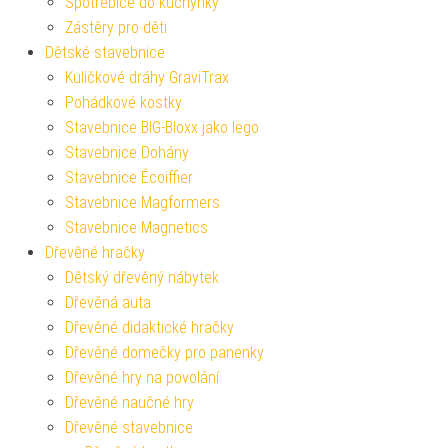
Spotřebiče do kuchyňky
Zástěry pro děti
Dětské stavebnice
Kuličkové dráhy GraviTrax
Pohádkové kostky
Stavebnice BIG-Bloxx jako lego
Stavebnice Dohány
Stavebnice Écoiffier
Stavebnice Magformers
Stavebnice Magnetics
Dřevěné hračky
Dětský dřevěný nábytek
Dřevěná auta
Dřevěné didaktické hračky
Dřevěné domečky pro panenky
Dřevěné hry na povolání
Dřevěné naučné hry
Dřevěné stavebnice