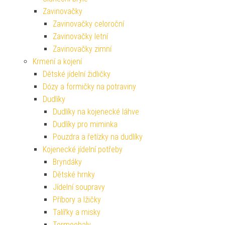
Zavinovačky
Zavinovačky celoroční
Zavinovačky letní
Zavinovačky zimní
Krmení a kojení
Dětské jídelní židličky
Dózy a formičky na potraviny
Dudlíky
Dudlíky na kojenecké láhve
Dudlíky pro miminka
Pouzdra a řetízky na dudlíky
Kojenecké jídelní potřeby
Bryndáky
Dětské hrnky
Jídelní soupravy
Příbory a lžičky
Talířky a misky
Termoobaly