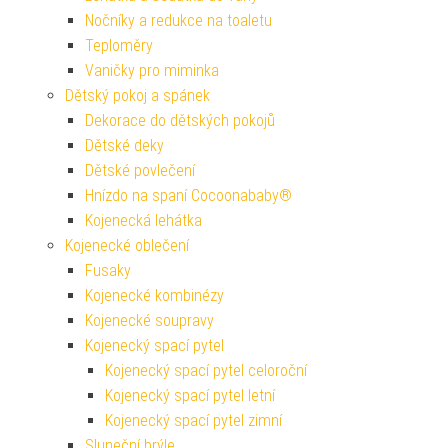
Nočníky a redukce na toaletu
Teploměry
Vaničky pro miminka
Dětský pokoj a spánek
Dekorace do dětských pokojů
Dětské deky
Dětské povlečení
Hnízdo na spaní Cocoonababy®
Kojenecká lehátka
Kojenecké oblečení
Fusaky
Kojenecké kombinézy
Kojenecké soupravy
Kojenecký spací pytel
Kojenecký spací pytel celoroční
Kojenecký spací pytel letní
Kojenecký spací pytel zimní
Sluneční brýle