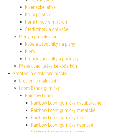
Kojenecké láhve
Kojící polštáře
Parní hrnec s mixérem
Sterilizátory a ohřívače
Pleny a přebalování
Koše a zásobníky na pleny
Pleny
Přebalovací pulty a podložky
Přebalovací tašky ke kočárkům
Kreativní a didaktické hračky
Kreslení a malování
Loom Bands gumičky
Rainbow Loom
Rainbow Loom gumičky dvoubarevné
Rainbow Loom gumičky metalické
Rainbow Loom gumičky mix
Rainbow Loom gumičky neonové