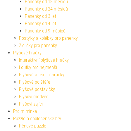
Panenky od 18 měsíců
Panenky od 24 měsíců
Panenky od 3 let
Panenky od 4 let
Panenky od 9 měsíců
Postýlky a kolébky pro panenky
Židličky pro panenky
Plyšové hračky
Interaktivní plyšové hračky
Loutky pro nejmenší
Plyšové a textilní hračky
Plyšové polštáře
Plyšové postavičky
Plyšoví medvědi
Plyšoví zajíci
Pro miminka
Puzzle a společenské hry
Pěnové puzzle