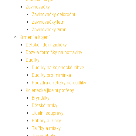
Zavinovačky
Zavinovačky celoroční
Zavinovačky letní
Zavinovačky zimní
Krmení a kojení
Dětské jídelní židličky
Dózy a formičky na potraviny
Dudlíky
Dudlíky na kojenecké láhve
Dudlíky pro miminka
Pouzdra a řetízky na dudlíky
Kojenecké jídelní potřeby
Bryndáky
Dětské hrnky
Jídelní soupravy
Příbory a lžičky
Talířky a misky
Termoobaly