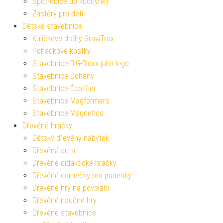
Spotřebiče do kuchyňky
Zástěry pro děti
Dětské stavebnice
Kuličkové dráhy GraviTrax
Pohádkové kostky
Stavebnice BIG-Bloxx jako lego
Stavebnice Dohány
Stavebnice Écoiffier
Stavebnice Magformers
Stavebnice Magnetics
Dřevěné hračky
Dětský dřevěný nábytek
Dřevěná auta
Dřevěné didaktické hračky
Dřevěné domečky pro panenky
Dřevěné hry na povolání
Dřevěné naučné hry
Dřevěné stavebnice