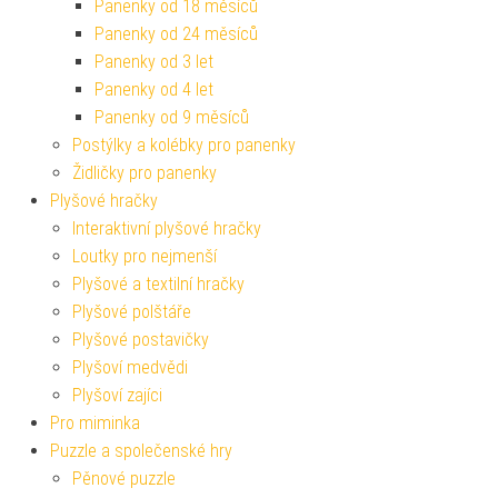
Panenky od 18 měsíců
Panenky od 24 měsíců
Panenky od 3 let
Panenky od 4 let
Panenky od 9 měsíců
Postýlky a kolébky pro panenky
Židličky pro panenky
Plyšové hračky
Interaktivní plyšové hračky
Loutky pro nejmenší
Plyšové a textilní hračky
Plyšové polštáře
Plyšové postavičky
Plyšoví medvědi
Plyšoví zajíci
Pro miminka
Puzzle a společenské hry
Pěnové puzzle