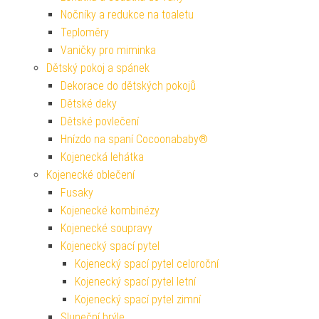
Nočníky a redukce na toaletu
Teploměry
Vaničky pro miminka
Dětský pokoj a spánek
Dekorace do dětských pokojů
Dětské deky
Dětské povlečení
Hnízdo na spaní Cocoonababy®
Kojenecká lehátka
Kojenecké oblečení
Fusaky
Kojenecké kombinézy
Kojenecké soupravy
Kojenecký spací pytel
Kojenecký spací pytel celoroční
Kojenecký spací pytel letní
Kojenecký spací pytel zimní
Sluneční brýle