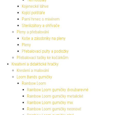
Kojenecké láhve
Kojící polštáře
Parní hrnec s mixérem
Sterilizátory a ohřívače
Pleny a přebalování
Koše a zásobníky na pleny
Pleny
Přebalovací pulty a podložky
Přebalovací tašky ke kočárkům
Kreativní a didaktické hračky
Kreslení a malování
Loom Bands gumičky
Rainbow Loom
Rainbow Loom gumičky dvoubarevné
Rainbow Loom gumičky metalické
Rainbow Loom gumičky mix
Rainbow Loom gumičky neonové