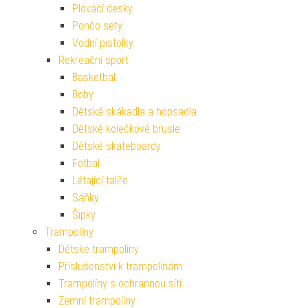
Plovací desky
Pončo sety
Vodní pistolky
Rekreační sport
Basketbal
Boby
Dětská skákadla a hopsadla
Dětské kolečkové brusle
Dětské skateboardy
Fotbal
Létající talíře
Sáňky
Šipky
Trampolíny
Dětské trampolíny
Příslušenství k trampolínám
Trampolíny s ochrannou sítí
Zemní trampolíny