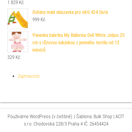
1 829
Kč
Dohány malá skluzavka pro děti 424 žlutá
999
Kč
Panenka baletka My Ballerina Doll White Jolijou 25
cm s růžovou sukýnkou z jemného textilu od 12
měsíců
329
Kč
Zajímavosti
Používáme WordPress (v češtině).
|
Šablona: Bulk Shop
| ACIT
s.r.o. Chodovská 228/3 Praha 4 IČ: 26454424