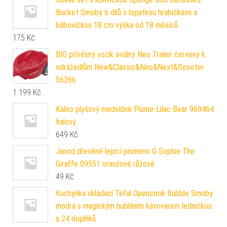
Bucket Smoby 6 dílů s lopatkou hrabičkami a
bábovičkou 18 cm výška od 18 měsíců
175
Kč
BIG přívěsný vozík oválný Neo Trailer červený k
odrážedlům New&Classic&Neo&Next&Scooter
56266
1 199
Kč
Kaloo plyšový medvídek Plume-Lilac Bear 969464
fialový
649
Kč
Janod dřevěné lepící písmeno G Sophie The
Giraffe 09551 oranžové růžové
49
Kč
Kuchyňka skládací Tefal Opencook Bubble Smoby
modrá s magickým bubláním kávovarem ledničkou
a 24 doplňků