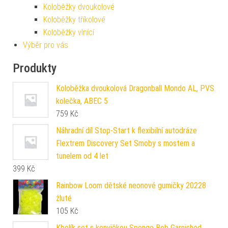
Koloběžky dvoukolové
Koloběžky tříkolové
Koloběžky vlnící
Výběr pro vás
Produkty
Koloběžka dvoukolová Dragonball Mondo AL, PVS
kolečka, ABEC 5
759
Kč
Náhradní díl Stop-Start k flexibilní autodráze
Flextrem Discovery Set Smoby s mostem a
tunelem od 4 let
399
Kč
Rainbow Loom dětské neonové gumičky 20228
žluté
105
Kč
Kbelík set s konvičkou Sponge Bob Garnished