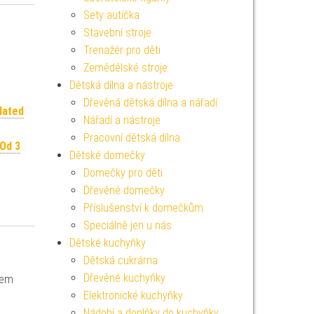
Sety autíčka
Stavební stroje
Trenažér pro děti
Zemědělské stroje
Dětská dílna a nástroje
Dřevěná dětská dílna a nářadí
lated
Nářadí a nástroje
Pracovní dětská dílna
Od 3
Dětské domečky
Domečky pro děti
Dřevěné domečky
Příslušenství k domečkům
Speciálně jen u nás
Dětské kuchyňky
Dětská cukrárna
Dřevěné kuchyňky
ivem
Elektronické kuchyňky
Nádobí a doplňky do kuchyňky