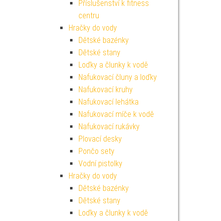
Příslušenství k fitness
centru
Hračky do vody
Dětské bazénky
Dětské stany
Loďky a člunky k vodě
Nafukovací čluny a loďky
Nafukovací kruhy
Nafukovací lehátka
Nafukovací míče k vodě
Nafukovací rukávky
Plovací desky
Pončo sety
Vodní pistolky
Hračky do vody
Dětské bazénky
Dětské stany
Loďky a člunky k vodě