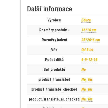
Další informace
Výrobce
Educa
Rozměry produktu
16*16 cm
Rozměry balení
25*26*6 cm
Věk
Od 3 let
Počet dílků
6-9-12-16
Set produktů
Ne
product_translated
Ne, Yes
product_translate_checked
Ne, Yes
product_translate_ai_checked
Ne, Yes