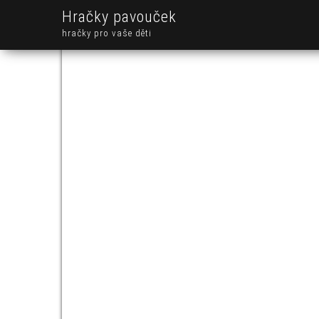
Hračky pavouček
hračky pro vaše děti