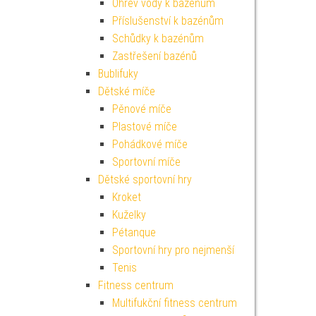
Ohřev vody k bazénům
Příslušenství k bazénům
Schůdky k bazénům
Zastřešení bazénů
Bublifuky
Dětské míče
Pěnové míče
Plastové míče
Pohádkové míče
Sportovní míče
Dětské sportovní hry
Kroket
Kuželky
Pétanque
Sportovní hry pro nejmenší
Tenis
Fitness centrum
Multifukční fitness centrum