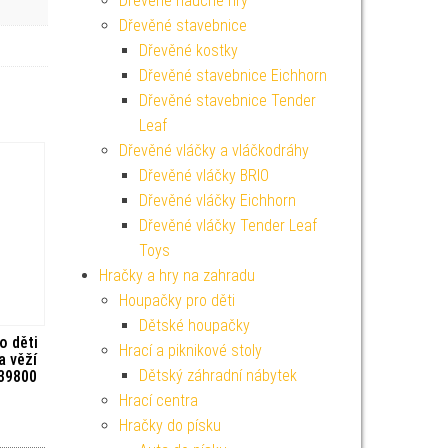
Dřevěné naučné hry
Dřevěné stavebnice
Dřevěné kostky
Dřevěné stavebnice Eichhorn
Dřevěné stavebnice Tender
Leaf
Dřevěné vláčky a vláčkodráhy
Dřevěné vláčky BRIO
Dřevěné vláčky Eichhorn
Dřevěné vláčky Tender Leaf
Toys
Hračky a hry na zahradu
Houpačky pro děti
Dětské houpačky
o děti
Hrací a piknikové stoly
a věží
Dětský záhradní nábytek
 39800
Hrací centra
Hračky do písku