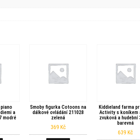
 piano
Smoby figurka Cotoons na
Kiddieland farma pr
diemi a
dálkové ovládání 211028
Activity s koníkem 
87 modré
zelená
zvuková a hudební
barevná
369
Kč
639
Kč