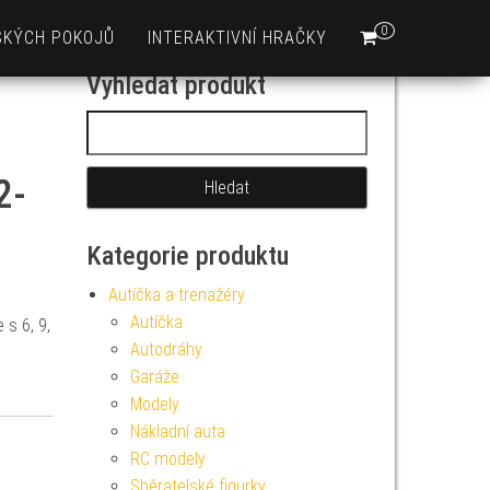
0
SKÝCH POKOJŮ
INTERAKTIVNÍ HRAČKY
Vyhledat produkt
Vyhledávání
2-
Kategorie produktu
Autíčka a trenažéry
Autíčka
 s 6, 9,
Autodráhy
Garáže
Modely
Nákladní auta
RC modely
Sběratelské figurky