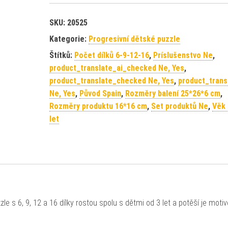
SKU:
20525
Kategorie:
Progresivní dětské puzzle
Štítků:
Počet dílků 6-9-12-16
,
Príslušenstvo Ne
,
product_translate_ai_checked Ne, Yes
,
product_translate_checked Ne, Yes
,
product_trans
Ne, Yes
,
Původ Spain
,
Rozměry balení 25*26*6 cm
,
Rozměry produktu 16*16 cm
,
Set produktů Ne
,
Věk 
let
le s 6, 9, 12 a 16 dílky rostou spolu s dětmi od 3 let a potěší je mot