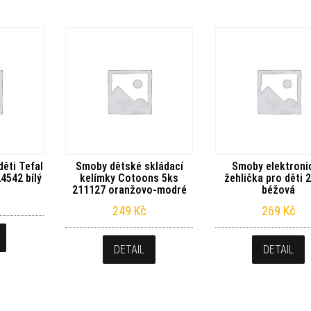
ěti Tefal
Smoby dětské skládací
Smoby elektroni
4542 bílý
kelímky Cotoons 5ks
žehlička pro děti 
211127 oranžovo-modré
béžová
249
Kč
269
Kč
DETAIL
DETAIL