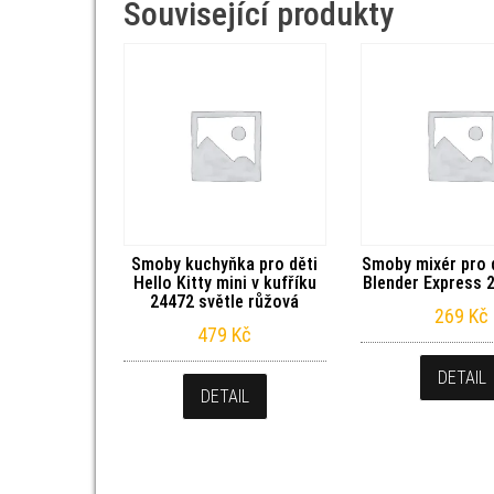
Související produkty
Smoby kuchyňka pro děti
Smoby mixér pro d
Hello Kitty mini v kufříku
Blender Express 2
24472 světle růžová
269
Kč
479
Kč
DETAIL
DETAIL