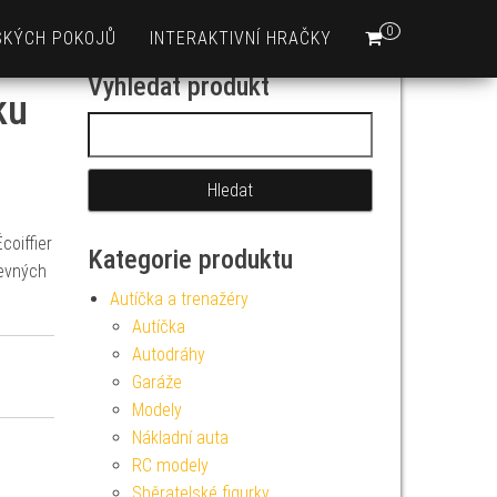
0
SKÝCH POKOJŮ
INTERAKTIVNÍ HRAČKY
Vyhledat produkt
ku
Vyhledávání
coiffier
Kategorie produktu
revných
Autíčka a trenažéry
Autíčka
Autodráhy
Garáže
Modely
Nákladní auta
RC modely
Sběratelské figurky