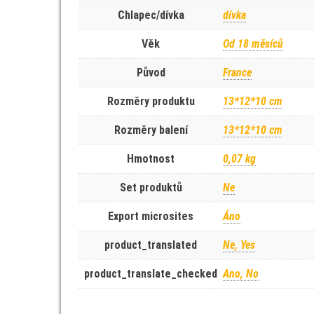
Chlapec/dívka
dívka
Věk
Od 18 měsíců
Původ
France
Rozměry produktu
13*12*10 cm
Rozměry balení
13*12*10 cm
Hmotnost
0,07 kg
Set produktů
Ne
Export microsites
Áno
product_translated
Ne, Yes
product_translate_checked
Ano, No