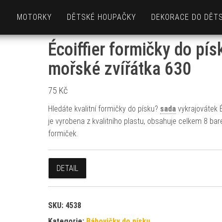
MOTORKY
DĚTSKÉ HOUPAČKY
DEKORACE DO DĚT
Écoiffier formičky do pís
mořské zvířátka 630
75
Kč
Hledáte kvalitní formičky do písku?
sada
vykrajovátek É
je vyrobena z kvalitního plastu, obsahuje celkem 8 ba
formiček.
DETAIL
SKU:
4538
Kategorie:
Bábovičky do písku