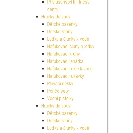
Příslušenství k fitness
centru
Hračky do vody
Dětské bazénky
Dětské stany
Loďky a člunky k vodě
Nafukovací čluny a loďky
Nafukovací kruhy
Nafukovací lehátka
Nafukovací míče k vodě
Nafukovací rukávky
Plovací desky
Pončo sety
Vodní pistolky
Hračky do vody
Dětské bazénky
Dětské stany
Loďky a člunky k vodě