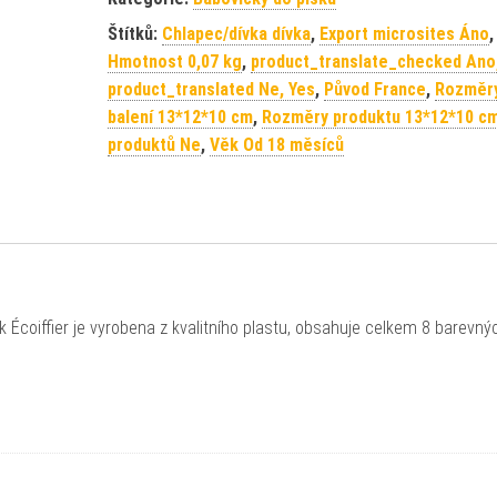
Štítků:
Chlapec/dívka dívka
,
Export microsites Áno
,
Hmotnost 0,07 kg
,
product_translate_checked Ano
product_translated Ne, Yes
,
Původ France
,
Rozměr
balení 13*12*10 cm
,
Rozměry produktu 13*12*10 c
produktů Ne
,
Věk Od 18 měsíců
 Écoiffier je vyrobena z kvalitního plastu, obsahuje celkem 8 barevný