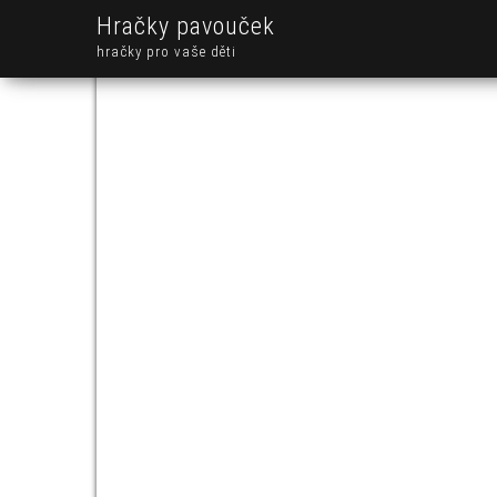
Hračky pavouček
hračky pro vaše děti