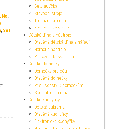
Sety autíčka
Stavební stroje
, No
,
Trenažér pro děti
y
Zemědělské stroje
m
,
Set
Dětská dílna a nástroje
Dřevěná dětská dílna a nářadí
Nářadí a nástroje
Pracovní dětská dílna
Dětské domečky
Domečky pro děti
Dřevěné domečky
ch
Příslušenství k domečkům
Speciálně jen u nás
Dětské kuchyňky
Dětská cukrárna
Dřevěné kuchyňky
Elektronické kuchyňky
Nádobí a doplňky do kuchyňky