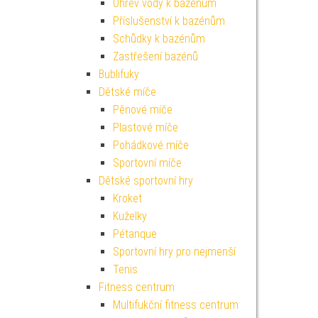
Ohřev vody k bazénům
Příslušenství k bazénům
Schůdky k bazénům
Zastřešení bazénů
Bublifuky
Dětské míče
Pěnové míče
Plastové míče
Pohádkové míče
Sportovní míče
Dětské sportovní hry
Kroket
Kuželky
Pétanque
Sportovní hry pro nejmenší
Tenis
Fitness centrum
Multifukční fitness centrum