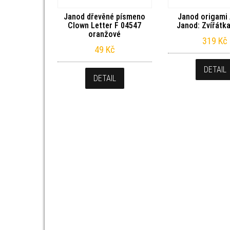
Janod dřevěné písmeno
Janod origami 
Clown Letter F 04547
Janod: Zvířátk
oranžové
319
Kč
49
Kč
DETAIL
DETAIL