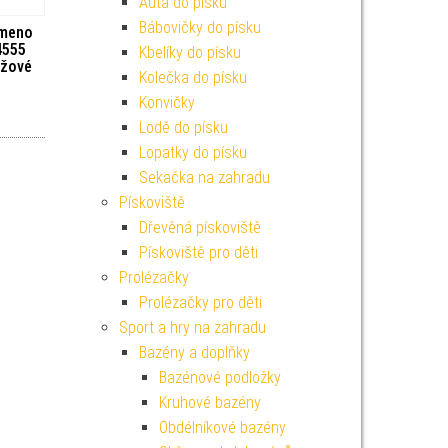
Auta do písku
Bábovičky do písku
smeno
4555
Kbelíky do písku
nžové
Kolečka do písku
Konvičky
Lodě do písku
Lopatky do písku
Sekačka na zahradu
Pískoviště
Dřevěná pískoviště
Pískoviště pro děti
Prolézačky
Prolézačky pro děti
Sport a hry na zahradu
Bazény a doplňky
Bazénové podložky
Kruhové bazény
Obdélníkové bazény