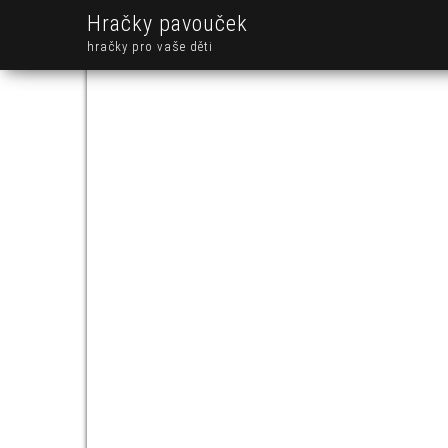
Hračky pavouček
hračky pro vaše děti