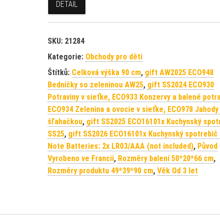
DETAIL
SKU:
21284
Kategorie:
Obchody pro děti
Štítků:
Celková výška 90 cm
,
gift AW2025 ECO948
Bedničky so zeleninou AW25
,
gift SS2024 ECO930
Potraviny v sieťke, ECO933 Konzervy a balené potra
ECO934 Zelenina a ovocie v sieťke, ECO978 Jahody
šľahačkou
,
gift SS2025 ECO16101x Kuchynský spot
SS25
,
gift SS2026 ECO16101x Kuchynský spotrebič
Note Batteries: 2x LR03/AAA (not included)
,
Původ
Vyrobeno ve Francii
,
Rozměry balení 50*20*66 cm
,
Rozměry produktu 49*39*90 cm
,
Věk Od 3 let