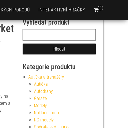
0
SKÝCH POKOJŮ
INTERAKTIVNÍ HRAČKY
Vyhledat produkt
rket
Vyhledávání
s
Kategorie produktu
Autíčka a trenažéry
Autíčka
Autodráhy
ry na
Garáže
íkem a
Modely
y.
Nákladní auta
RC modely
Sběratelské figurky