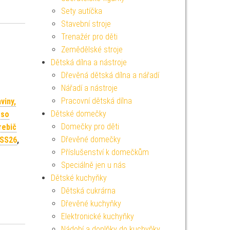
Sety autíčka
Stavební stroje
Trenažér pro děti
Zemědělské stroje
Dětská dílna a nástroje
Dřevěná dětská dílna a nářadí
Nářadí a nástroje
Pracovní dětská dílna
viny,
Dětské domečky
 so
Domečky pro děti
rebič
Dřevěné domečky
 SS26
,
Příslušenství k domečkům
Speciálně jen u nás
Dětské kuchyňky
Dětská cukrárna
Dřevěné kuchyňky
Elektronické kuchyňky
Nádobí a doplňky do kuchyňky