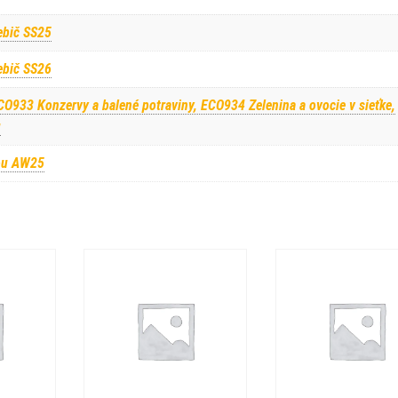
ebič SS25
ebič SS26
CO933 Konzervy a balené potraviny, ECO934 Zelenina a ovocie v sieťke,
u
ou AW25