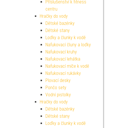
Příslušenství k fitness
centru
Hračky do vody
Dětské bazénky
Dětské stany
Loďky a člunky k vodě
Nafukovací čluny a loďky
Nafukovací kruhy
Nafukovací lehátka
Nafukovací míče k vodě
Nafukovací rukávky
Plovací desky
Pončo sety
Vodní pistolky
Hračky do vody
Dětské bazénky
Dětské stany
Loďky a člunky k vodě