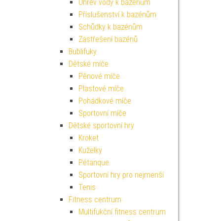
Ohřev vody k bazénům
Příslušenství k bazénům
Schůdky k bazénům
Zastřešení bazénů
Bublifuky
Dětské míče
Pěnové míče
Plastové míče
Pohádkové míče
Sportovní míče
Dětské sportovní hry
Kroket
Kuželky
Pétanque
Sportovní hry pro nejmenší
Tenis
Fitness centrum
Multifukční fitness centrum