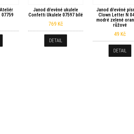
Ateliér
Janod dřevěné ukulele
Janod dřevěné pí
a 07759
Confetti Ukulele 07597 bílé
Clown Letter N 0
modré zelené ora
769
Kč
růžové
49
Kč
DETAIL
DETAIL