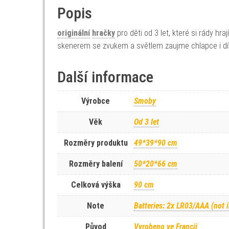
Popis
originální
hračky
pro děti od 3 let, které si rády h
skenerem se zvukem a světlem zaujme chlapce i dí
Další informace
Výrobce
Smoby
Věk
Od 3 let
Rozměry produktu
49*39*90 cm
Rozměry balení
50*20*66 cm
Celková výška
90 cm
Note
Batteries: 2x LR03/AAA (not 
Původ
Vyrobeno ve Francii