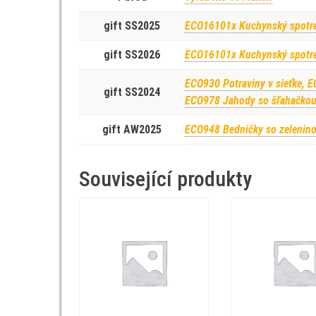
gift SS2025
ECO16101x Kuchynský spotr
gift SS2026
ECO16101x Kuchynský spotr
ECO930 Potraviny v sieťke, E
gift SS2024
ECO978 Jahody so šľahačko
gift AW2025
ECO948 Bedničky so zelenin
Související produkty