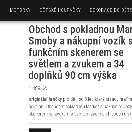
MOTORKY
DĚTSKÉ HOUPAČKY
DEKORACE DO DĚT
Obchod s pokladnou Ma
Smoby a nákupní vozík 
funkčním skenerem se
světlem a zvukem a 34
doplňků 90 cm výška
1 489
Kč
originální
hračky
pro děti od 3 let, které si rády hrají h
povolání. Obchod s pokladnou Market s nákupním voz
skenerem se zvukem a světlem zaujme chlapce i dívk