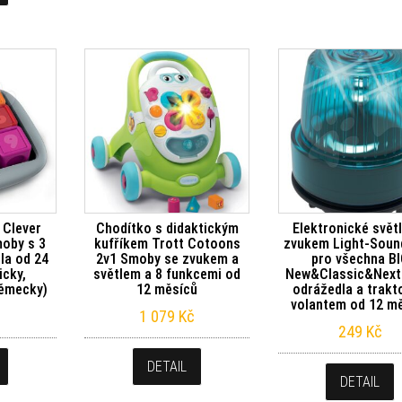
a Clever
Chodítko s didaktickým
Elektronické svět
oby s 3
kufříkem Trott Cotoons
zvukem Light-Soun
sla od 24
2v1 Smoby se zvukem a
pro všechna B
icky,
světlem a 8 funkcemi od
New&Classic&Nex
německy)
12 měsíců
odrážedla a trakt
volantem od 12 m
1 079
Kč
249
Kč
DETAIL
DETAIL