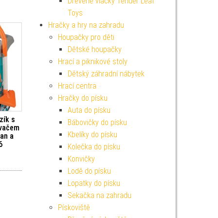
Dřevěné vláčky Tender Leaf
Toys
Hračky a hry na zahradu
Houpačky pro děti
Dětské houpačky
Hrací a piknikové stoly
Dětský záhradní nábytek
Hrací centra
Hračky do písku
Auta do písku
zík s
Bábovičky do písku
avačem
Kbelíky do písku
an a
6
Kolečka do písku
Konvičky
Lodě do písku
Lopatky do písku
Sekačka na zahradu
Pískoviště