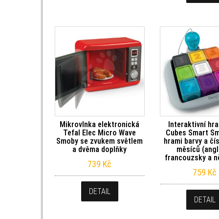
Mikrovlnka elektronická
Interaktivní hr
Tefal Elec Micro Wave
Cubes Smart Sm
Smoby se zvukem světlem
hrami barvy a čí
a dvěma doplňky
měsíců (angl
francouzsky a 
739
Kč
759
Kč
DETAIL
DETAIL