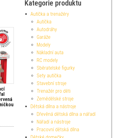
Kategorie produktu
Autíčka a trenažéry
Autíčka
Autodráhy
Garáže
Modely
Nákladní auta
RC modely
Sběratelské figurky
Sety autíčka
Stavební stroje
ací
Trenažér pro děti
fal
Zemědělské stroje
ervená
dničkou
Dětská dílna a nástroje
Dřevěná dětská dílna a nářadí
Nářadí a nástroje
Pracovní dětská dílna
Dětské domečky