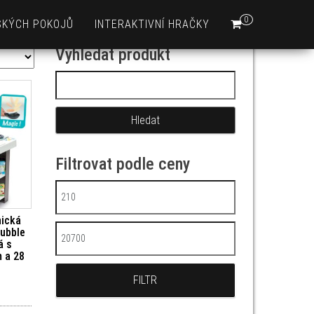
0
SKÝCH POKOJŮ
INTERAKTIVNÍ HRAČKY
Vyhledat produkt
Vyhledávání
Filtrovat podle ceny
Minimální cena
nická
Bubble
Maximální cena
á s
 a 28
FILTR