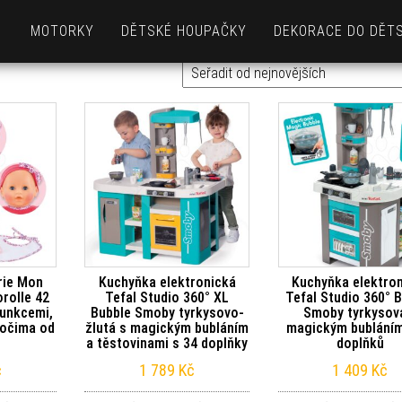
MOTORKY
DĚTSKÉ HOUPAČKY
DEKORACE DO DĚT
vějších
rie Mon
Kuchyňka elektronická
Kuchyňka elektro
rolle 42
Tefal Studio 360° XL
Tefal Studio 360° 
funkcemi,
Bubble Smoby tyrkysovo-
Smoby tyrkysov
 očima od
žlutá s magickým bubláním
magickým bubláním
a těstovinami s 34 doplňky
doplňků
č
1 789
Kč
1 409
Kč