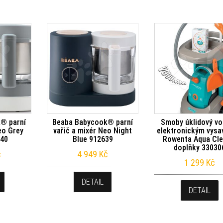
® parní
Beaba Babycook® parní
Smoby úklidový vo
eo Grey
vařič a mixér Neo Night
elektronickým vys
640
Blue 912639
Rowenta Aqua Cle
doplňky 33030
č
4 949
Kč
1 299
Kč
DETAIL
DETAIL