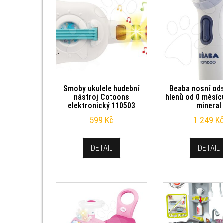
Smoby ukulele hudební
Beaba nosní od
nástroj Cotoons
hlenů od 0 měsíc
elektronický 110503
mineral
599
Kč
1 249
K
DETAIL
DETAIL