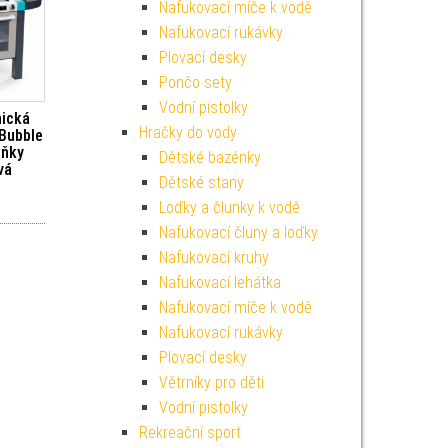
Nafukovací míče k vodě
Nafukovací rukávky
Plovací desky
Pončo sety
Vodní pistolky
nická
Hračky do vody
Bubble
lňky
Dětské bazénky
vá
Dětské stany
Loďky a člunky k vodě
Nafukovací čluny a loďky
Nafukovací kruhy
Nafukovací lehátka
Nafukovací míče k vodě
Nafukovací rukávky
Plovací desky
Větrníky pro děti
Vodní pistolky
Rekreační sport