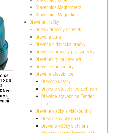
Stavebnice Magformers
Stavebnice Magnetics
Dřevěné hračky
Dětský dřevěný nábytek
Dřevěná auta
Dřevěné didaktické hračky
Dřevěné domečky pro panenky
Dřevěné hry na povolání
Dřevěné naučné hry
Dřevěné stavebnice
lo se
d SOS
Dřevěné kostky
IG
Dřevěné stavebnice Eichhorn
t&Neo
ory s
Dřevěné stavebnice Tender
ěsíců
Leaf
Dřevěné vláčky a vláčkodráhy
Dřevěné vláčky BRIO
Dřevěné vláčky Eichhorn