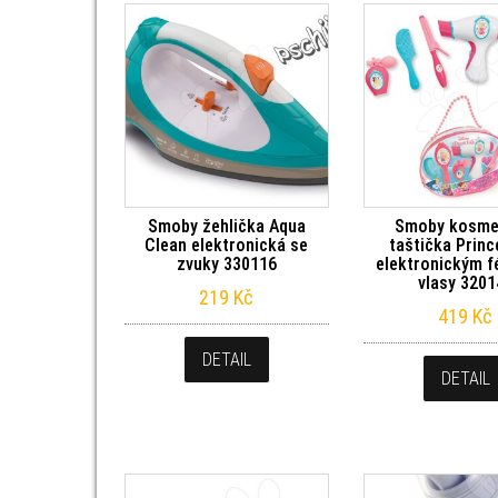
Smoby žehlička Aqua
Smoby kosme
Clean elektronická se
taštička Princ
zvuky 330116
elektronickým 
vlasy 3201
219
Kč
419
Kč
DETAIL
DETAIL