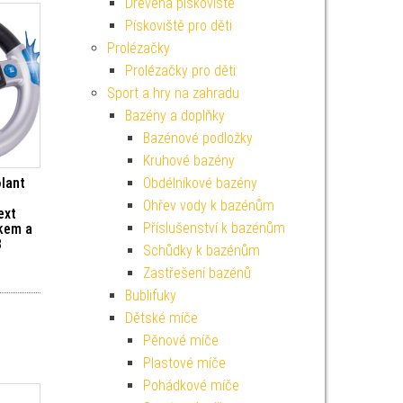
Dřevěná pískoviště
Pískoviště pro děti
Prolézačky
Prolézačky pro děti
Sport a hry na zahradu
Bazény a doplňky
Bazénové podložky
Kruhové bazény
olant
Obdélníkové bazény
Ohřev vody k bazénům
ext
Příslušenství k bazénům
kem a
3
Schůdky k bazénům
Zastřešení bazénů
Bublifuky
Dětské míče
Pěnové míče
Plastové míče
Pohádkové míče