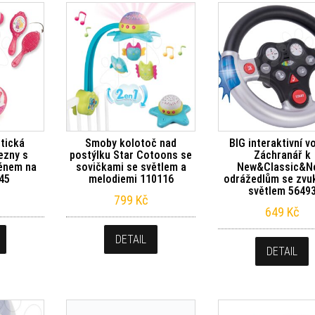
tická
Smoby kolotoč nad
BIG interaktivní v
ezny s
postýlku Star Cotoons se
Záchranář k
fénem na
sovičkami se světlem a
New&Classic&N
45
melodiemi 110116
odrážedlům se zvu
světlem 5649
799
Kč
649
Kč
DETAIL
DETAIL