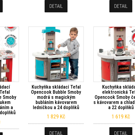
DETAIL
DETAIL
ádací
Kuchyňka skládací Tefal
Kuchyňka sklád
Tefal
Opencook Bubble Smoby
elektronická Te
e Smoby
modrá s magickým
Opencook Smoby č
vukem
bubláním kávovarem
s kávovarem a chla
áním a
ledničkou a 24 doplňků
a 22 doplňků
 doplňků
1 829
Kč
1 619
Kč
č
DETAIL
DETAIL