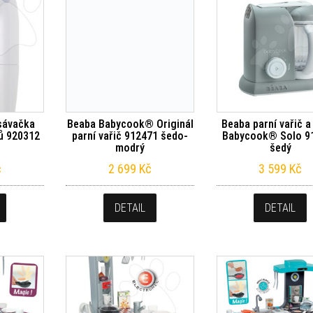
sávačka
Beaba Babycook® Originál
Beaba parní vařič a
ů 920312
parní vařič 912471 šedo-
Babycook® Solo 9
modrý
šedý
č
2 699
Kč
3 599
Kč
DETAIL
DETAIL