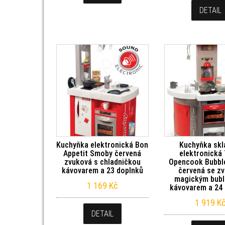
DETAIL
Kuchyňka elektronická Bon
Kuchyňka skl
Appetit Smoby červená
elektronická 
zvuková s chladničkou
Opencook Bubbl
kávovarem a 23 doplnků
červená se z
magickým bubl
1 169
Kč
kávovarem a 24
1 919
K
DETAIL