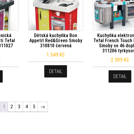
onická
Dětská kuchyňka Bon
Kuchyňka elektro
ti Tefal
Appetit Red&Green Smoby
Tefal French Touch 
311027
310810 červená
Smoby se 46 dop
311206 tyrkyso
1 349
Kč
č
2 389
Kč
DETAIL
DETAIL
1
2
3
4
5
→