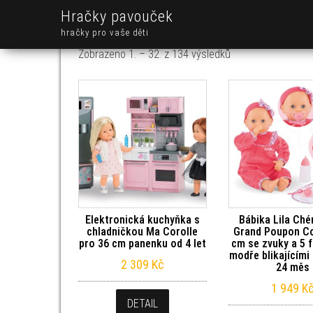
Hračky pavouček
hračky pro vaše děti
Seřazeno od nejno
Zobrazeno 1. – 32. z 134 výsledků
Elektronická kuchyňka s
Bábika Lila Ché
chladničkou Ma Corolle
Grand Poupon Co
pro 36 cm panenku od 4 let
cm se zvuky a 5 
modře blikajícími
2 309
Kč
24 měs
1 949
K
DETAIL