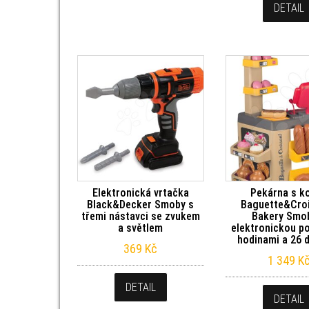
DETAIL
Elektronická vrtačka
Pekárna s ko
Black&Decker Smoby s
Baguette&Cro
třemi nástavci se zvukem
Bakery Smo
a světlem
elektronickou p
hodinami a 26 
369
Kč
1 349
K
DETAIL
DETAIL