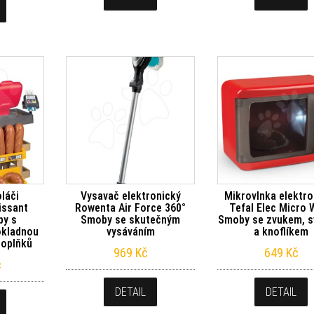
láči
Vysavač elektronický
Mikrovlnka elektro
issant
Rowenta Air Force 360°
Tefal Elec Micro 
by s
Smoby se skutečným
Smoby se zvukem, s
okladnou
vysáváním
a knoflíkem
doplňků
969
Kč
649
Kč
č
DETAIL
DETAIL