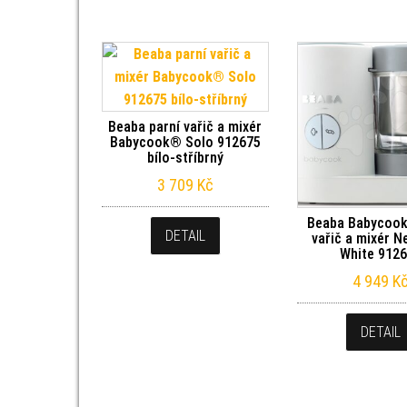
Beaba parní vařič a mixér
Babycook® Solo 912675
bílo-stříbrný
3 709
Kč
Beaba Babycook
DETAIL
vařič a mixér N
White 912
4 949
K
DETAIL