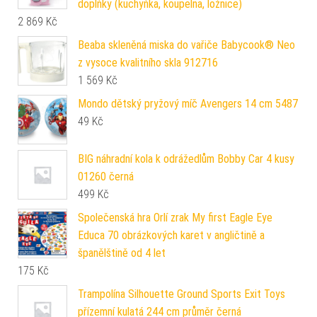
doplňky (kuchyňka, koupelna, ložnice)
2 869
Kč
Beaba skleněná miska do vařiče Babycook® Neo
z vysoce kvalitního skla 912716
1 569
Kč
Mondo dětský pryžový míč Avengers 14 cm 5487
49
Kč
BIG náhradní kola k odrážedlům Bobby Car 4 kusy
01260 černá
499
Kč
Společenská hra Orlí zrak My first Eagle Eye
Educa 70 obrázkových karet v angličtině a
španělštině od 4 let
175
Kč
Trampolína Silhouette Ground Sports Exit Toys
přízemní kulatá 244 cm průměr černá