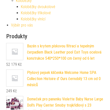
Koloběžky
Koloběžky dvoukolové
Koloběžky tříkolové
Koloběžky vlnící
Výběr pro vás
Produkty
Bazén s krytem pískovou filtrací a tepelným
čerpadlem Black Leather pool Exit Toys ocelová
konstrukce 540*250*100 cm černý od 6 let
52 179
Kč
Plyšový pejsek klíčenka Welcome Home SPA
Collection Histoire d’ Ours černobílý 13 cm od 0
měsíců
249
Kč
Domeček pro panenku Violette Baby Nurse Large
Doll's Play Center Smoby trojkřídlový s 23