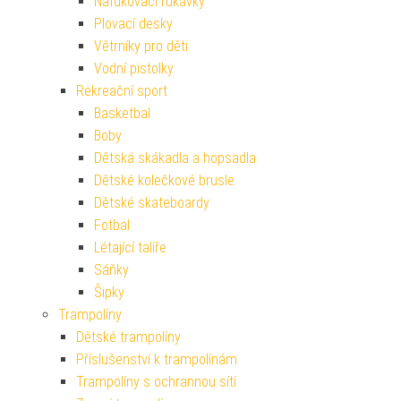
Nafukovací rukávky
Plovací desky
Větrníky pro děti
Vodní pistolky
Rekreační sport
Basketbal
Boby
Dětská skákadla a hopsadla
Dětské kolečkové brusle
Dětské skateboardy
Fotbal
Létající talíře
Sáňky
Šipky
Trampolíny
Dětské trampolíny
Příslušenství k trampolínám
Trampolíny s ochrannou sítí