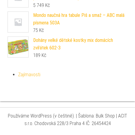
5 749
Kč
Mondo naučná hra tabule Piš a smaž – ABC malá
písmena 503A
75
Kč
Dohány velké dětské kostky mix domácích
zvířátek 602-3
189
Kč
Zajímavosti
Používáme WordPress (v češtině).
|
Šablona: Bulk Shop
| ACIT
s.r.o. Chodovská 228/3 Praha 4 IČ: 26454424