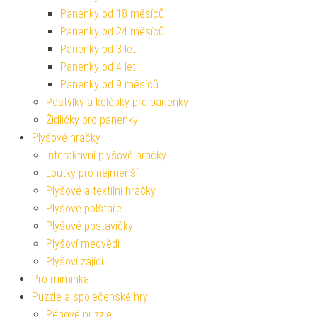
Panenky od 18 měsíců
Panenky od 24 měsíců
Panenky od 3 let
Panenky od 4 let
Panenky od 9 měsíců
Postýlky a kolébky pro panenky
Židličky pro panenky
Plyšové hračky
Interaktivní plyšové hračky
Loutky pro nejmenší
Plyšové a textilní hračky
Plyšové polštáře
Plyšové postavičky
Plyšoví medvědi
Plyšoví zajíci
Pro miminka
Puzzle a společenské hry
Pěnové puzzle