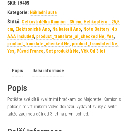
SKU:
19485
Kategorie:
Nákladní auta
Štítků:
Celková délka Kamión - 35 cm, Helikoptéra - 25,5
cm
,
Elektronické Ano
,
Na baterii Ano
,
Note Battery: 4 x
AAA included
,
product_translate_ai_checked Ne, Yes
,
product_translate_checked Ne
,
product_translated Ne,
Yes
,
Původ France
,
Set produktů Ne
,
Věk Od 3 let
Popis
Další informace
Popis
Potěšte své
dítě
kvalitními hračkami od Majorette. Kamion s
policejním vrtulníkem Volvo dokážou vydávat zvuky a svítit,
takže zaujmou děti od 3 let na první pohled.