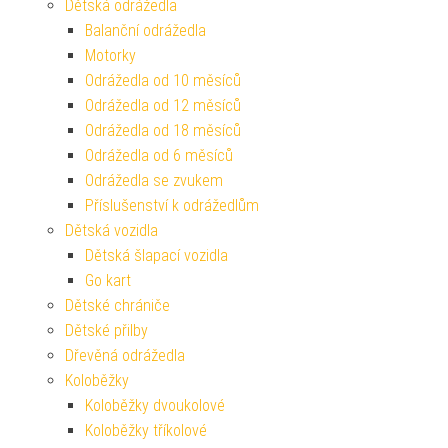
Dětská odrážedla
Balanční odrážedla
Motorky
Odrážedla od 10 měsíců
Odrážedla od 12 měsíců
Odrážedla od 18 měsíců
Odrážedla od 6 měsíců
Odrážedla se zvukem
Příslušenství k odrážedlům
Dětská vozidla
Dětská šlapací vozidla
Go kart
Dětské chrániče
Dětské přilby
Dřevěná odrážedla
Koloběžky
Koloběžky dvoukolové
Koloběžky tříkolové