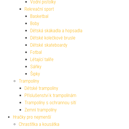
Vodní pistolky
Rekreační sport
Basketbal
Boby
Dětská skákadla a hopsadla
Dětské kolečkové brusle
Dětské skateboardy
Fotbal
Létající talíře
Sáňky
Šipky
Trampolíny
Dětské trampolíny
Příslušenství k trampolínám
Trampolíny s ochrannou sítí
Zemní trampolíny
Hračky pro nejmenší
Chrastítka a kousátka