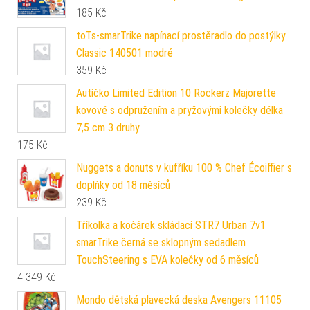
185
Kč
toTs-smarTrike napínací prostěradlo do postýlky
Classic 140501 modré
359
Kč
Autíčko Limited Edition 10 Rockerz Majorette
kovové s odpružením a pryžovými kolečky délka
7,5 cm 3 druhy
175
Kč
Nuggets a donuts v kufříku 100 % Chef Écoiffier s
doplňky od 18 měsíců
239
Kč
Tříkolka a kočárek skládací STR7 Urban 7v1
smarTrike černá se sklopným sedadlem
TouchSteering s EVA kolečky od 6 měsíců
4 349
Kč
Mondo dětská plavecká deska Avengers 11105