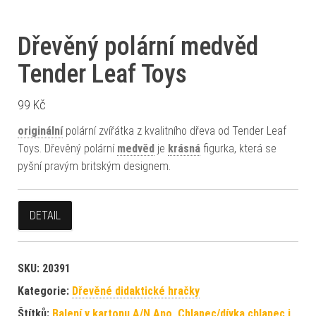
Dřevěný polární medvěd
Tender Leaf Toys
99
Kč
originální
polární zvířátka z kvalitního dřeva od Tender Leaf
Toys. Dřevěný polární
medvěd
je
krásná
figurka, která se
pyšní pravým britským designem.
DETAIL
SKU:
20391
Kategorie:
Dřevěné didaktické hračky
Štítků:
Balení v kartonu A/N Ano
,
Chlapec/dívka chlapec i