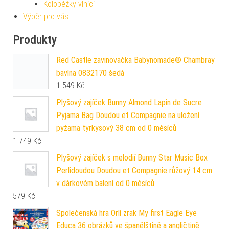
Koloběžky vlnící
Výběr pro vás
Produkty
Red Castle zavinovačka Babynomade® Chambray
bavlna 0832170 šedá
1 549
Kč
Plyšový zajíček Bunny Almond Lapin de Sucre
Pyjama Bag Doudou et Compagnie na uložení
pyžama tyrkysový 38 cm od 0 měsíců
1 749
Kč
Plyšový zajíček s melodií Bunny Star Music Box
Perlidoudou Doudou et Compagnie růžový 14 cm
v dárkovém balení od 0 měsíců
579
Kč
Společenská hra Orlí zrak My first Eagle Eye
Educa 36 obrázků ve španělštině a angličtině