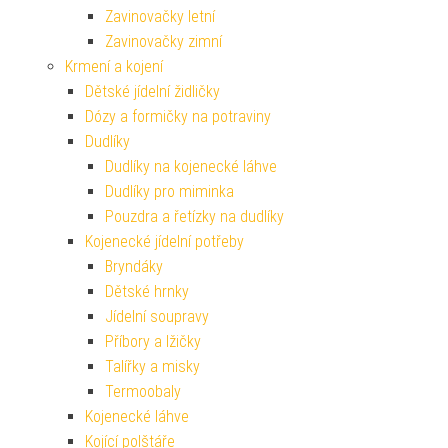
Zavinovačky letní
Zavinovačky zimní
Krmení a kojení
Dětské jídelní židličky
Dózy a formičky na potraviny
Dudlíky
Dudlíky na kojenecké láhve
Dudlíky pro miminka
Pouzdra a řetízky na dudlíky
Kojenecké jídelní potřeby
Bryndáky
Dětské hrnky
Jídelní soupravy
Příbory a lžičky
Talířky a misky
Termoobaly
Kojenecké láhve
Kojící polštáře