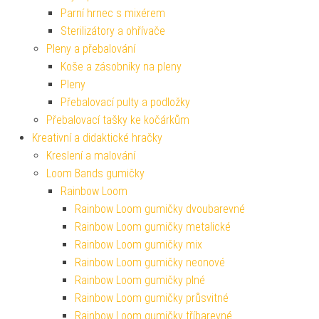
Parní hrnec s mixérem
Sterilizátory a ohřívače
Pleny a přebalování
Koše a zásobníky na pleny
Pleny
Přebalovací pulty a podložky
Přebalovací tašky ke kočárkům
Kreativní a didaktické hračky
Kreslení a malování
Loom Bands gumičky
Rainbow Loom
Rainbow Loom gumičky dvoubarevné
Rainbow Loom gumičky metalické
Rainbow Loom gumičky mix
Rainbow Loom gumičky neonové
Rainbow Loom gumičky plné
Rainbow Loom gumičky průsvitné
Rainbow Loom gumičky tříbarevné