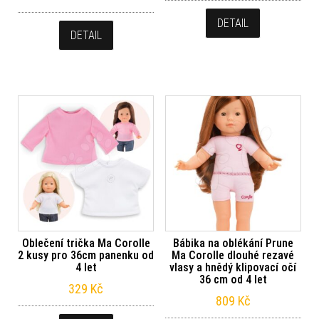
DETAIL
DETAIL
Oblečení trička Ma Corolle
Bábika na oblékání Prune
2 kusy pro 36cm panenku od
Ma Corolle dlouhé rezavé
4 let
vlasy a hnědý klipovací očí
36 cm od 4 let
329
Kč
809
Kč