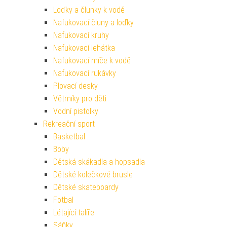
Loďky a člunky k vodě
Nafukovací čluny a loďky
Nafukovací kruhy
Nafukovací lehátka
Nafukovací míče k vodě
Nafukovací rukávky
Plovací desky
Větrníky pro děti
Vodní pistolky
Rekreační sport
Basketbal
Boby
Dětská skákadla a hopsadla
Dětské kolečkové brusle
Dětské skateboardy
Fotbal
Létající talíře
Sáňky