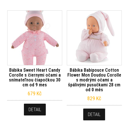
Bábika Sweet Heart Candy
Bábika Babipouce Cotton
Corolle s čiernymi očami a
Flower Mon Doudou Corolle
snímateľnou čiapočkou 30
s modrými očami a
cm od 9 mes
špálivými pusučkami 28 cm
od 0 měs
679
Kč
829
Kč
DETAIL
DETAIL