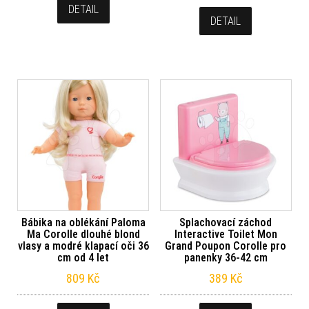
DETAIL
DETAIL
Bábika na oblékání Paloma
Splachovací záchod
Ma Corolle dlouhé blond
Interactive Toilet Mon
vlasy a modré klapací oči 36
Grand Poupon Corolle pro
cm od 4 let
panenky 36-42 cm
809
Kč
389
Kč