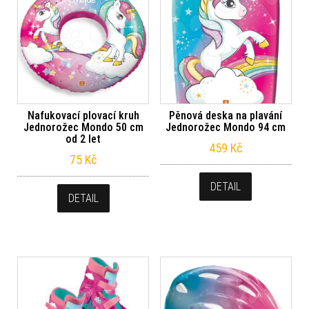
Nafukovací plovací kruh
Pěnová deska na plavání
Jednorožec Mondo 50 cm
Jednorožec Mondo 94 cm
od 2 let
459
Kč
75
Kč
DETAIL
DETAIL