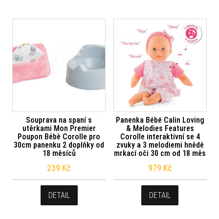
Souprava na spaní s
Panenka Bébé Calin Loving
utěrkami Mon Premier
& Melodies Features
Poupon Bébè Corolle pro
Corolle interaktivní se 4
30cm panenku 2 doplňky od
zvuky a 3 melodiemi hnědé
18 měsíců
mrkací oči 30 cm od 18 měs
239
Kč
979
Kč
DETAIL
DETAIL