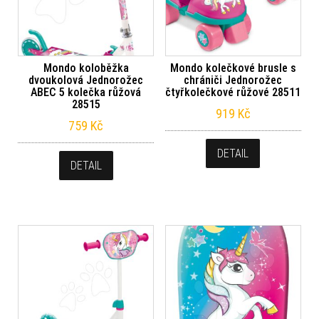
Mondo koloběžka
Mondo kolečkové brusle s
dvoukolová Jednorožec
chrániči Jednorožec
ABEC 5 kolečka růžová
čtyřkolečkové růžové 28511
28515
919
Kč
759
Kč
DETAIL
DETAIL