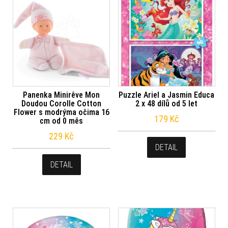
Panenka Minirêve Mon
Puzzle Ariel a Jasmin Educa
Doudou Corolle Cotton
2 x 48 dílů od 5 let
Flower s modrýma očima 16
179
Kč
cm od 0 měs
229
Kč
DETAIL
DETAIL