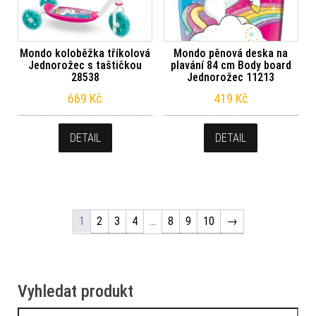
Mondo koloběžka tříkolová
Mondo pěnová deska na
Jednorožec s taštičkou
plavání 84 cm Body board
28538
Jednorožec 11213
669
Kč
419
Kč
DETAIL
DETAIL
1
2
3
4
…
8
9
10
→
Vyhledat produkt
Vyhledávání