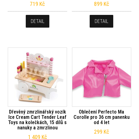
719
Kč
899
Kč
DETAIL
DETAIL
Dřevěný zmrzlinářský vozík
Oblečení Perfecto Ma
Ice Cream Cart Tender Leaf
Corolle pro 36 cm panenku
Toys na kolečkách, 15 dílů s
od 4 let
nanuky a zmrzlinou
299
Kč
1 409
Kč