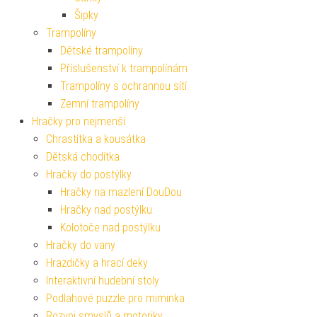
Šipky
Trampolíny
Dětské trampolíny
Příslušenství k trampolínám
Trampolíny s ochrannou sítí
Zemní trampolíny
Hračky pro nejmenší
Chrastítka a kousátka
Dětská chodítka
Hračky do postýlky
Hračky na mazlení DouDou
Hračky nad postýlku
Kolotoče nad postýlku
Hračky do vany
Hrazdičky a hrací deky
Interaktivní hudební stoly
Podlahové puzzle pro miminka
Rozvoj smyslů a motoriky