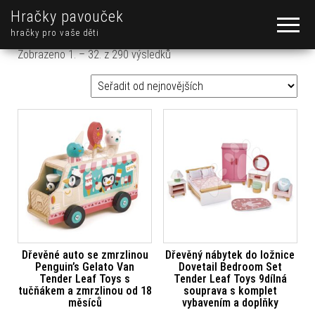
Hračky pavouček
hračky pro vaše děti
Seřazeno od nejnovějších
Zobrazeno 1. – 32. z 290 výsledků
Dřevěné auto se zmrzlinou
Dřevěný nábytek do ložnice
Penguin’s Gelato Van
Dovetail Bedroom Set
Tender Leaf Toys s
Tender Leaf Toys 9dílná
tučňákem a zmrzlinou od 18
souprava s komplet
měsíců
vybavením a doplňky