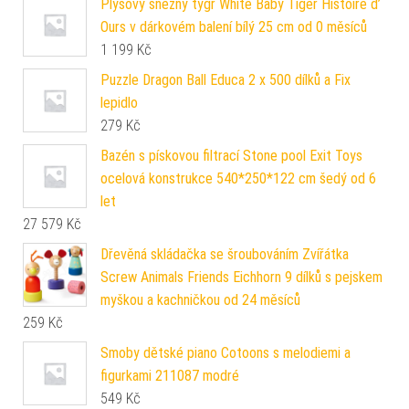
Plyšový sněžný tygr White Baby Tiger Histoire d’
Ours v dárkovém balení bílý 25 cm od 0 měsíců
1 199
Kč
Puzzle Dragon Ball Educa 2 x 500 dílků a Fix
lepidlo
279
Kč
Bazén s pískovou filtrací Stone pool Exit Toys
ocelová konstrukce 540*250*122 cm šedý od 6
let
27 579
Kč
Dřevěná skládačka se šroubováním Zvířátka
Screw Animals Friends Eichhorn 9 dílků s pejskem
myškou a kachničkou od 24 měsíců
259
Kč
Smoby dětské piano Cotoons s melodiemi a
figurkami 211087 modré
549
Kč