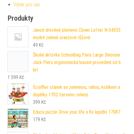
Výběr pro vás
Produkty
Janod dřevěné písmeno Clown Letter N 04555
modré zelené oranžové růžové
49
Kč
Školní aktovka Schoolbag Paris Large Dinosaur
Jack Piers ergonomická luxusní provedení od 6
let
1 599
Kč
Écoiffier stánek se zeleninou, váhou, košíkem a
doplňky 1702 červeno-zelený
399
Kč
Educa puzzle Drive your life a fix lepidlo 17987
179
Kč