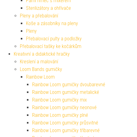
Parní hrnec s mixérem
Sterilizátory a ohřívače
Pleny a přebalování
Koše a zásobníky na pleny
Pleny
Přebalovací pulty a podložky
Přebalovací tašky ke kočárkům
Kreativní a didaktické hračky
Kreslení a malování
Loom Bands gumičky
Rainbow Loom
Rainbow Loom gumičky dvoubarevné
Rainbow Loom gumičky metalické
Rainbow Loom gumičky mix
Rainbow Loom gumičky neonové
Rainbow Loom gumičky plné
Rainbow Loom gumičky průsvitné
Rainbow Loom gumičky tříbarevné