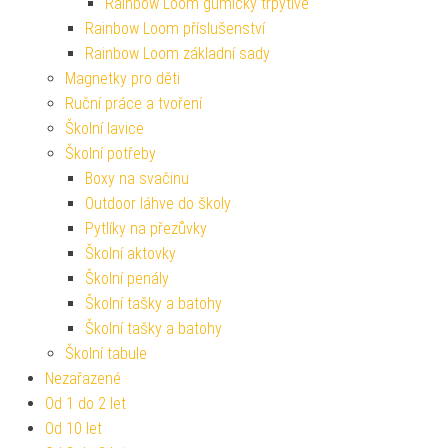
Rainbow Loom gumičky třpytivé
Rainbow Loom příslušenství
Rainbow Loom základní sady
Magnetky pro děti
Ruční práce a tvoření
Školní lavice
Školní potřeby
Boxy na svačinu
Outdoor láhve do školy
Pytlíky na přezůvky
Školní aktovky
Školní penály
Školní tašky a batohy
Školní tašky a batohy
Školní tabule
Nezařazené
Od 1 do 2 let
Od 10 let