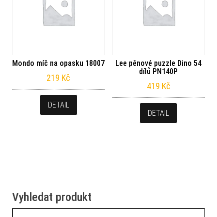
Mondo míč na opasku 18007
Lee pěnové puzzle Dino 54
dílů PN140P
219
Kč
419
Kč
DETAIL
DETAIL
Vyhledat produkt
Vyhledávání