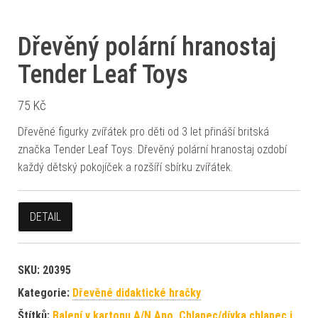
Dřevěný polární hranostaj
Tender Leaf Toys
75
Kč
Dřevěné figurky zvířátek pro děti od 3 let přináší britská
značka Tender Leaf Toys. Dřevěný polární hranostaj ozdobí
každý dětský pokojíček a rozšíří sbírku zvířátek.
DETAIL
SKU:
20395
Kategorie:
Dřevěné didaktické hračky
Štítků:
Balení v kartonu A/N Ano
,
Chlapec/dívka chlapec i