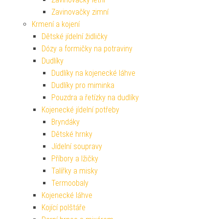
Zavinovačky zimní
Krmení a kojení
Dětské jídelní židličky
Dózy a formičky na potraviny
Dudlíky
Dudlíky na kojenecké láhve
Dudlíky pro miminka
Pouzdra a řetízky na dudlíky
Kojenecké jídelní potřeby
Bryndáky
Dětské hrnky
Jídelní soupravy
Příbory a lžičky
Talířky a misky
Termoobaly
Kojenecké láhve
Kojící polštáře