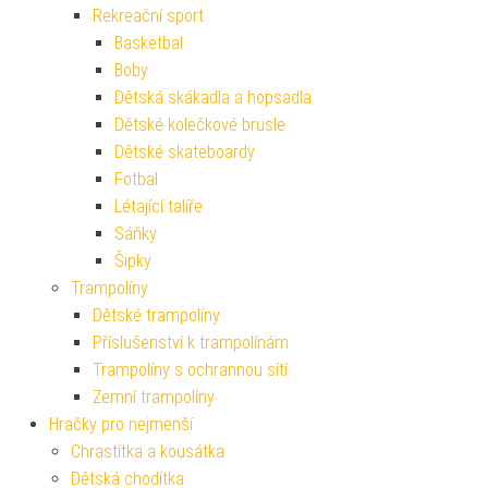
Rekreační sport
Basketbal
Boby
Dětská skákadla a hopsadla
Dětské kolečkové brusle
Dětské skateboardy
Fotbal
Létající talíře
Sáňky
Šipky
Trampolíny
Dětské trampolíny
Příslušenství k trampolínám
Trampolíny s ochrannou sítí
Zemní trampolíny
Hračky pro nejmenší
Chrastítka a kousátka
Dětská chodítka