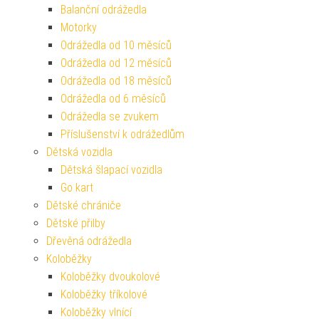
Balanční odrážedla
Motorky
Odrážedla od 10 měsíců
Odrážedla od 12 měsíců
Odrážedla od 18 měsíců
Odrážedla od 6 měsíců
Odrážedla se zvukem
Příslušenství k odrážedlům
Dětská vozidla
Dětská šlapací vozidla
Go kart
Dětské chrániče
Dětské přilby
Dřevěná odrážedla
Koloběžky
Koloběžky dvoukolové
Koloběžky tříkolové
Koloběžky vlnící