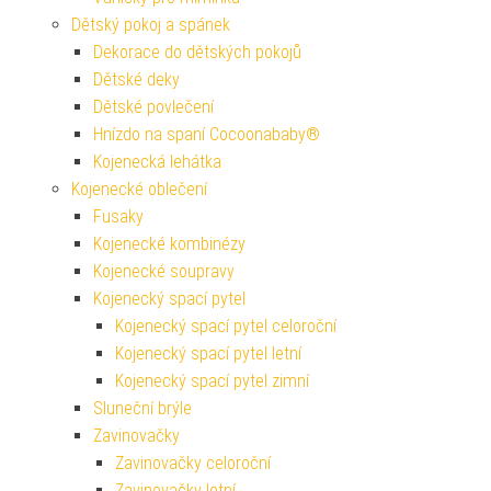
Dětský pokoj a spánek
Dekorace do dětských pokojů
Dětské deky
Dětské povlečení
Hnízdo na spaní Cocoonababy®
Kojenecká lehátka
Kojenecké oblečení
Fusaky
Kojenecké kombinézy
Kojenecké soupravy
Kojenecký spací pytel
Kojenecký spací pytel celoroční
Kojenecký spací pytel letní
Kojenecký spací pytel zimní
Sluneční brýle
Zavinovačky
Zavinovačky celoroční
Zavinovačky letní