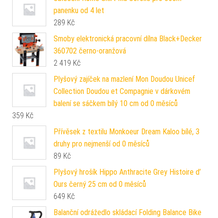
panenku od 4 let
289
Kč
Smoby elektronická pracovní dílna Black+Decker
360702 černo-oranžová
2 419
Kč
Plyšový zajíček na mazlení Mon Doudou Unicef
Collection Doudou et Compagnie v dárkovém
balení se sáčkem bílý 10 cm od 0 měsíců
359
Kč
Přívěsek z textilu Monkoeur Dream Kaloo bílé, 3
druhy pro nejmenší od 0 měsíců
89
Kč
Plyšový hrošík Hippo Anthracite Grey Histoire d’
Ours černý 25 cm od 0 měsíců
649
Kč
Balanční odrážedlo skládací Folding Balance Bike