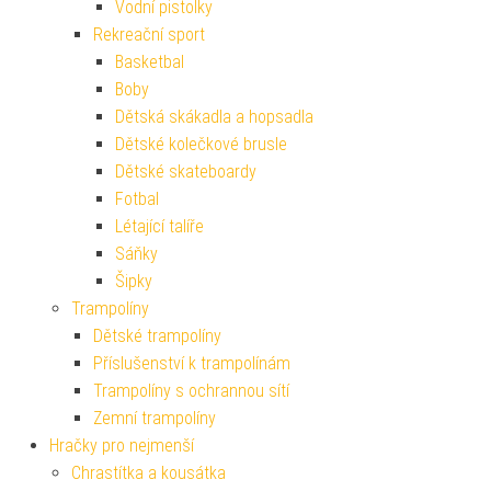
Vodní pistolky
Rekreační sport
Basketbal
Boby
Dětská skákadla a hopsadla
Dětské kolečkové brusle
Dětské skateboardy
Fotbal
Létající talíře
Sáňky
Šipky
Trampolíny
Dětské trampolíny
Příslušenství k trampolínám
Trampolíny s ochrannou sítí
Zemní trampolíny
Hračky pro nejmenší
Chrastítka a kousátka