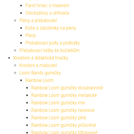
Parní hrnec s mixérem
Sterilizátory a ohřívače
Pleny a přebalování
Koše a zásobníky na pleny
Pleny
Přebalovací pulty a podložky
Přebalovací tašky ke kočárkům
Kreativní a didaktické hračky
Kreslení a malování
Loom Bands gumičky
Rainbow Loom
Rainbow Loom gumičky dvoubarevné
Rainbow Loom gumičky metalické
Rainbow Loom gumičky mix
Rainbow Loom gumičky neonové
Rainbow Loom gumičky plné
Rainbow Loom gumičky průsvitné
Rainbow Loom gumičky tříbarevné