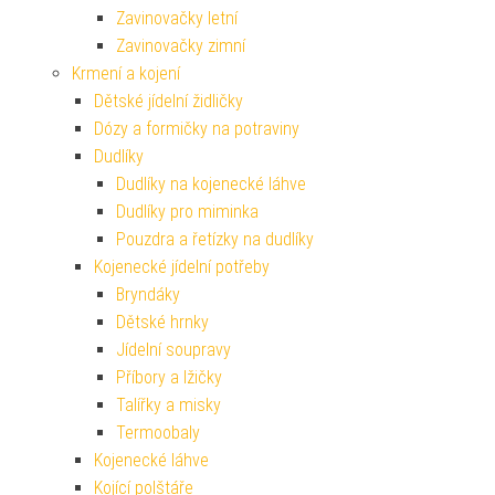
Zavinovačky letní
Zavinovačky zimní
Krmení a kojení
Dětské jídelní židličky
Dózy a formičky na potraviny
Dudlíky
Dudlíky na kojenecké láhve
Dudlíky pro miminka
Pouzdra a řetízky na dudlíky
Kojenecké jídelní potřeby
Bryndáky
Dětské hrnky
Jídelní soupravy
Příbory a lžičky
Talířky a misky
Termoobaly
Kojenecké láhve
Kojící polštáře