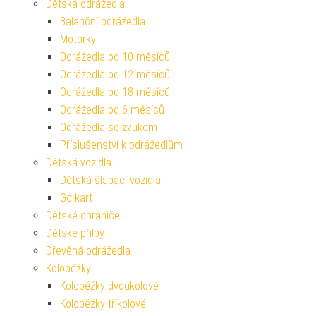
Dětská odrážedla
Balanční odrážedla
Motorky
Odrážedla od 10 měsíců
Odrážedla od 12 měsíců
Odrážedla od 18 měsíců
Odrážedla od 6 měsíců
Odrážedla se zvukem
Příslušenství k odrážedlům
Dětská vozidla
Dětská šlapací vozidla
Go kart
Dětské chrániče
Dětské přilby
Dřevěná odrážedla
Koloběžky
Koloběžky dvoukolové
Koloběžky tříkolové