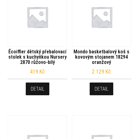
Écoiffier dětský přebalovací
Mondo basketbalový koš s
stolek s kuchyňkou Nursery
kovovým stojanem 18294
2870 růžovo-bílý
oranžový
419
Kč
2 129
Kč
DETAIL
DETAIL