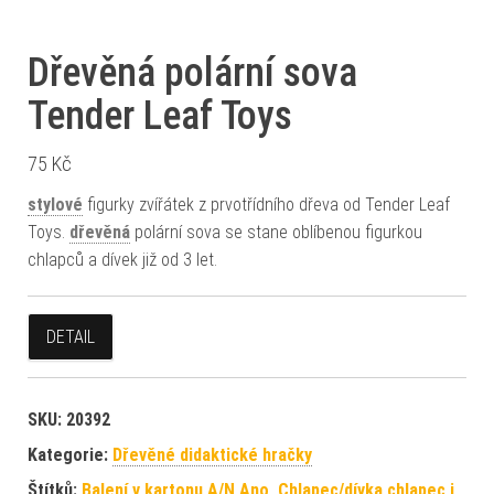
Dřevěná polární sova
Tender Leaf Toys
75
Kč
stylové
figurky zvířátek z prvotřídního dřeva od Tender Leaf
Toys.
dřevěná
polární sova se stane oblíbenou figurkou
chlapců a dívek již od 3 let.
DETAIL
SKU:
20392
Kategorie:
Dřevěné didaktické hračky
Štítků:
Balení v kartonu A/N Ano
,
Chlapec/dívka chlapec i