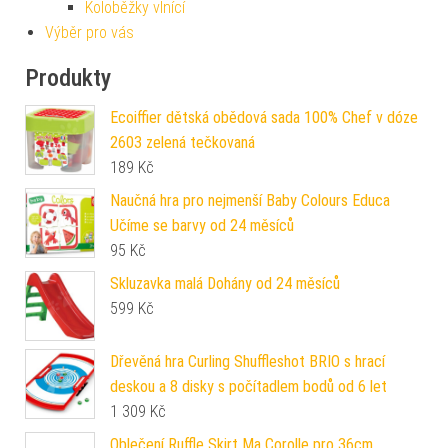
Koloběžky vlnící
Výběr pro vás
Produkty
Ecoiffier dětská obědová sada 100% Chef v dóze
2603 zelená tečkovaná
189
Kč
Naučná hra pro nejmenší Baby Colours Educa
Učíme se barvy od 24 měsíců
95
Kč
Skluzavka malá Dohány od 24 měsíců
599
Kč
Dřevěná hra Curling Shuffleshot BRIO s hrací
deskou a 8 disky s počítadlem bodů od 6 let
1 309
Kč
Oblečení Ruffle Skirt Ma Corolle pro 36cm