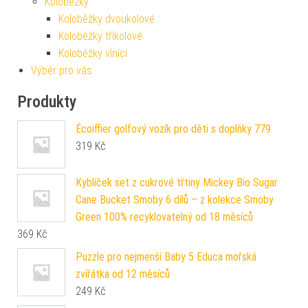
Koloběžky
Koloběžky dvoukolové
Koloběžky tříkolové
Koloběžky vlnící
Výběr pro vás
Produkty
Écoiffier golfový vozík pro děti s doplňky 779
319
Kč
Kyblíček set z cukrové třtiny Mickey Bio Sugar
Cane Bucket Smoby 6 dílů – z kolekce Smoby
Green 100% recyklovatelný od 18 měsíců
369
Kč
Puzzle pro nejmenší Baby 5 Educa mořská
zvířátka od 12 měsíců
249
Kč