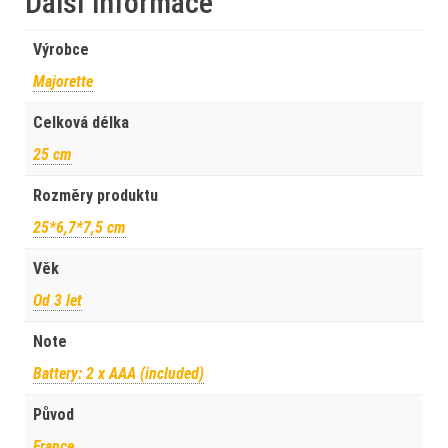
Další informace
Výrobce
Majorette
Celková délka
25 cm
Rozměry produktu
25*6,7*7,5 cm
Věk
Od 3 let
Note
Battery: 2 x AAA (included)
Původ
France