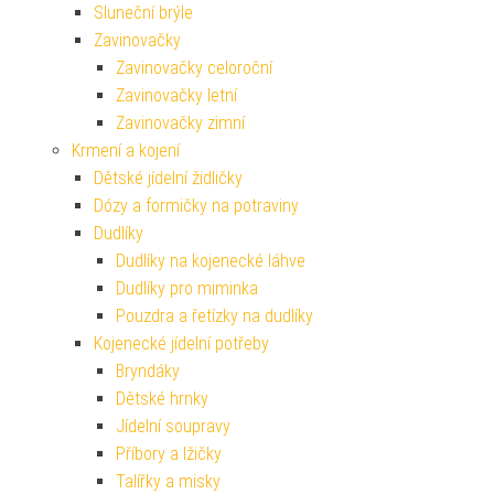
Sluneční brýle
Zavinovačky
Zavinovačky celoroční
Zavinovačky letní
Zavinovačky zimní
Krmení a kojení
Dětské jídelní židličky
Dózy a formičky na potraviny
Dudlíky
Dudlíky na kojenecké láhve
Dudlíky pro miminka
Pouzdra a řetízky na dudlíky
Kojenecké jídelní potřeby
Bryndáky
Dětské hrnky
Jídelní soupravy
Příbory a lžičky
Talířky a misky