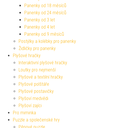
Panenky od 18 měsíců
Panenky od 24 měsíců
Panenky od 3 let
Panenky od 4 let
Panenky od 9 měsíců
Postýlky a kolébky pro panenky
Židličky pro panenky
Plyšové hračky
Interaktivní plyšové hračky
Loutky pro nejmenší
Plyšové a textilní hračky
Plyšové polštáře
Plyšové postavičky
Plyšoví medvědi
Plyšoví zajíci
Pro miminka
Puzzle a společenské hry
Pěnové puzzle