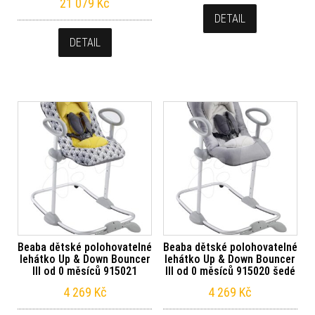
21 079
Kč
DETAIL
DETAIL
Beaba dětské polohovatelné
Beaba dětské polohovatelné
lehátko Up & Down Bouncer
lehátko Up & Down Bouncer
III od 0 měsíců 915021
III od 0 měsíců 915020 šedé
4 269
Kč
4 269
Kč