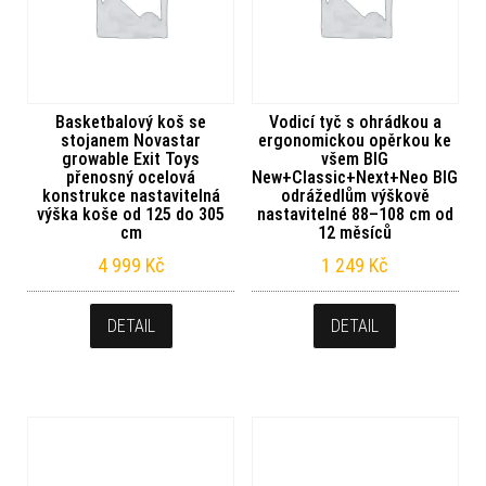
Basketbalový koš se
Vodicí tyč s ohrádkou a
stojanem Novastar
ergonomickou opěrkou ke
growable Exit Toys
všem BIG
přenosný ocelová
New+Classic+Next+Neo BIG
konstrukce nastavitelná
odrážedlům výškově
výška koše od 125 do 305
nastavitelné 88–108 cm od
cm
12 měsíců
4 999
Kč
1 249
Kč
DETAIL
DETAIL