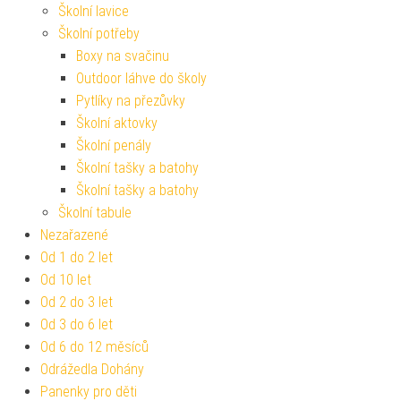
Školní lavice
Školní potřeby
Boxy na svačinu
Outdoor láhve do školy
Pytlíky na přezůvky
Školní aktovky
Školní penály
Školní tašky a batohy
Školní tašky a batohy
Školní tabule
Nezařazené
Od 1 do 2 let
Od 10 let
Od 2 do 3 let
Od 3 do 6 let
Od 6 do 12 měsíců
Odrážedla Dohány
Panenky pro děti