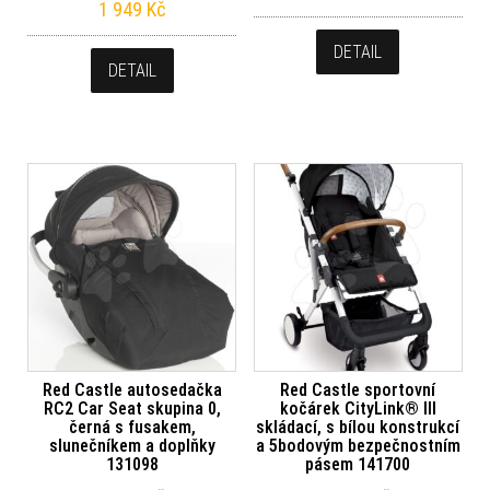
1 949
Kč
DETAIL
DETAIL
Red Castle autosedačka
Red Castle sportovní
RC2 Car Seat skupina 0,
kočárek CityLink® III
černá s fusakem,
skládací, s bílou konstrukcí
slunečníkem a doplňky
a 5bodovým bezpečnostním
131098
pásem 141700