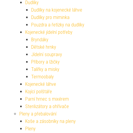
Dudlíky
Dudlíky na kojenecké láhve
Dudlíky pro miminka
Pouzdra a řetízky na dudlíky
Kojenecké jídelní potřeby
Bryndáky
Dětské hrnky
Jídelní soupravy
Příbory a lžičky
Talířky a misky
Termoobaly
Kojenecké láhve
Kojící polštáře
Parní hrnec s mixérem
Sterilizátory a ohřívače
Pleny a přebalování
Koše a zásobníky na pleny
Pleny