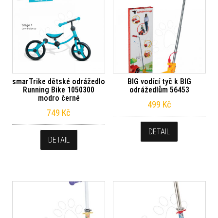
smarTrike dětské odrážedlo
BIG vodící tyč k BIG
Running Bike 1050300
odrážedlům 56453
modro černé
499
Kč
749
Kč
DETAIL
DETAIL