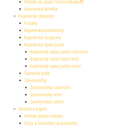
Hnízdo na spaní Cocoonababy®
Kojenecká lehátka
Kojenecké oblečení
Fusaky
Kojenecké kombinézy
Kojenecké soupravy
Kojenecký spací pytel
Kojenecký spací pytel celoroční
Kojenecký spací pytel letní
Kojenecký spací pytel zimní
Sluneční brýle
Zavinovačky
Zavinovačky celoroční
Zavinovačky letní
Zavinovačky zimní
Krmení a kojení
Dětské jídelní židličky
Dózy a formičky na potraviny