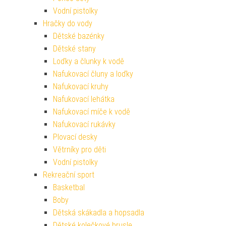
Vodní pistolky
Hračky do vody
Dětské bazénky
Dětské stany
Loďky a člunky k vodě
Nafukovací čluny a loďky
Nafukovací kruhy
Nafukovací lehátka
Nafukovací míče k vodě
Nafukovací rukávky
Plovací desky
Větrníky pro děti
Vodní pistolky
Rekreační sport
Basketbal
Boby
Dětská skákadla a hopsadla
Dětské kolečkové brusle