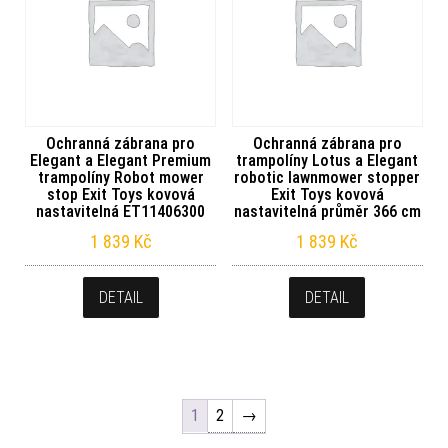
Ochranná zábrana pro
Ochranná zábrana pro
Elegant a Elegant Premium
trampolíny Lotus a Elegant
trampolíny Robot mower
robotic lawnmower stopper
stop Exit Toys kovová
Exit Toys kovová
nastavitelná ET11406300
nastavitelná průměr 366 cm
1 839
Kč
1 839
Kč
DETAIL
DETAIL
1
2
→