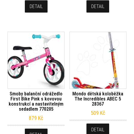
DETAIL
DETAIL
Smoby balanční odrážedlo
Mondo dětská koloběžka
First Bike Pink s kovovou
The Incredibles ABEC 5
konstrukcí a nastavitelným
28367
sedadlem 770205
509
Kč
879
Kč
DETAIL