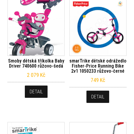
Smoby dětská tříkolka Baby
smarTrike dětské odrážedlo
Driver 740600 růžovo-šedá
Fisher-Price Running Bike
2v1 1050233 růžovo-černé
2 079
Kč
749
Kč
DETAIL
DETAIL