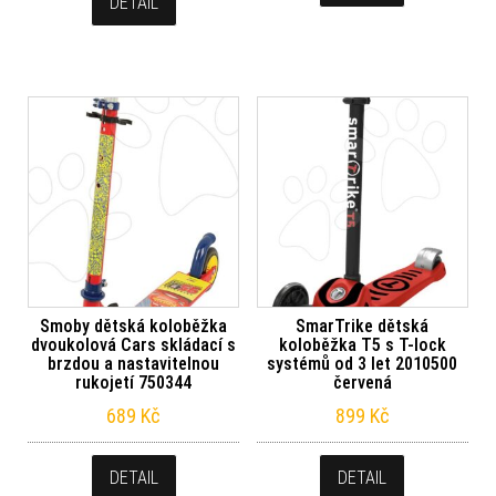
DETAIL
Smoby dětská koloběžka
SmarTrike dětská
dvoukolová Cars skládací s
koloběžka T5 s T-lock
brzdou a nastavitelnou
systémů od 3 let 2010500
rukojetí 750344
červená
689
Kč
899
Kč
DETAIL
DETAIL