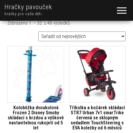
Hračky pavouček
hračky pro vaše děti
Seřazeno od nejnovějších
Zobrazeno 1. – 32. z 48 výsledků
Koloběžka dvoukolová
Tříkolka a kočárek skládací
Frozen 2 Disney Smoby
STR7 Urban 7v1 smarTrike
skládací s brzdou a výškově
červená se sklopným
nastavitelnou rukojetí od 5
sedadlem TouchSteering s
let
EVA kolečky od 6 měsíců