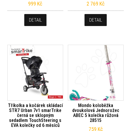
999
Kč
2 769
Kč
DETAIL
DETAIL
Tříkolka a kočárek skládací
Mondo koloběžka
STR7 Urban 7v1 smarTrike
dvoukolová Jednorožec
černá se sklopným
ABEC 5 kolečka růžová
sedadlem TouchSteering s
28515
EVA kolečky od 6 měsíců
759
Kč