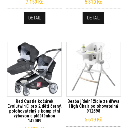
7 159
Kč
5 819
Kč
DETAIL
DETAIL
Red Castle kočárek
Beaba jídelní židle ze dřeva
Evolutwin® pro 2 děti černý,
High Chair polohovatelná
polohovatelný s kompletní
912598
výbavou a pláštěnkou
5 619
Kč
142009