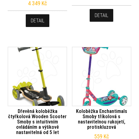
4 349
Kč
DETAIL
DETAIL
Dřevěná koloběžka
Koloběžka Enchantimals
čtyřkolová Wooden Scooter
Smoby tříkolová s
Smoby s intuitivním
nastavitelnou rukojetí,
ovládáním a výškově
protiskluzová
nastavitelná od 5 let
559
Kč