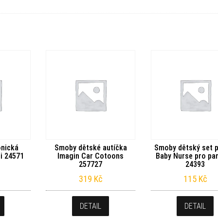
onická
Smoby dětské autíčka
Smoby dětský set 
ti 24571
Imagin Car Cotoons
Baby Nurse pro pa
257727
24393
319
Kč
115
Kč
DETAIL
DETAIL