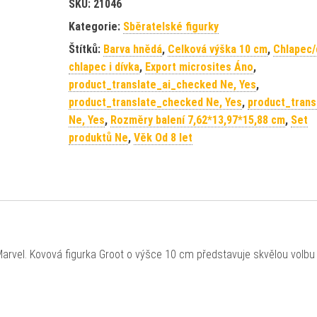
SKU:
21046
Kategorie:
Sběratelské figurky
Štítků:
Barva hnědá
,
Celková výška 10 cm
,
Chlapec/
chlapec i dívka
,
Export microsites Áno
,
product_translate_ai_checked Ne, Yes
,
product_translate_checked Ne, Yes
,
product_trans
Ne, Yes
,
Rozměry balení 7,62*13,97*15,88 cm
,
Set
produktů Ne
,
Věk Od 8 let
Marvel. Kovová figurka Groot o výšce 10 cm představuje skvělou volbu