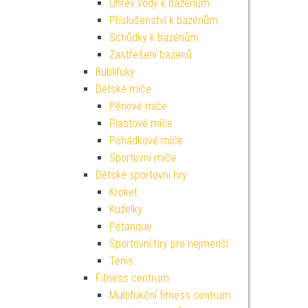
Ohřev vody k bazénům
Příslušenství k bazénům
Schůdky k bazénům
Zastřešení bazénů
Bublifuky
Dětské míče
Pěnové míče
Plastové míče
Pohádkové míče
Sportovní míče
Dětské sportovní hry
Kroket
Kuželky
Pétanque
Sportovní hry pro nejmenší
Tenis
Fitness centrum
Multifukční fitness centrum