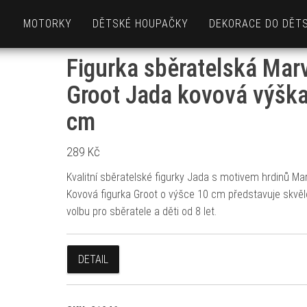
MOTORKY
DĚTSKÉ HOUPAČKY
DEKORACE DO DĚT
Figurka sběratelská Mar
Groot Jada kovová výšk
cm
289
Kč
Kvalitní sběratelské figurky Jada s motivem hrdinů Mar
Kovová figurka Groot o výšce 10 cm představuje skvě
volbu pro sběratele a děti od 8 let.
DETAIL