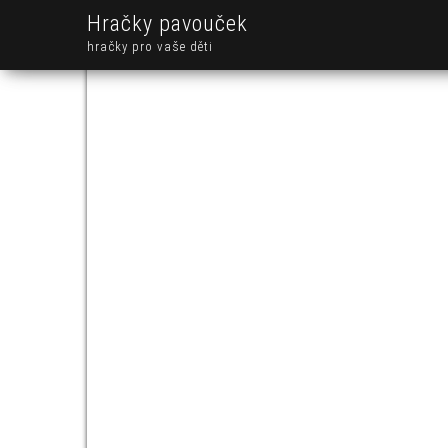
Hračky pavouček
hračky pro vaše děti