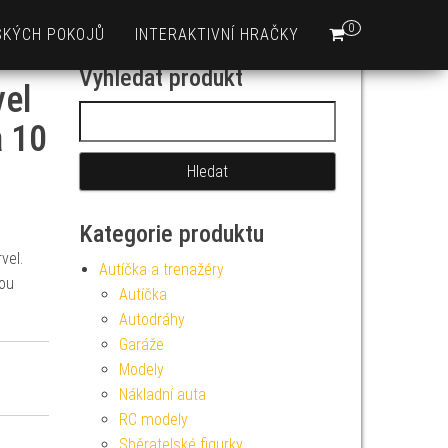
0
SKÝCH POKOJŮ
INTERAKTIVNÍ HRAČKY
Vyhledat produkt
vel
Vyhledávání
a 10
Kategorie produktu
vel.
Autíčka a trenažéry
lou
Autíčka
Autodráhy
Garáže
Modely
Nákladní auta
RC modely
Sběratelské figurky