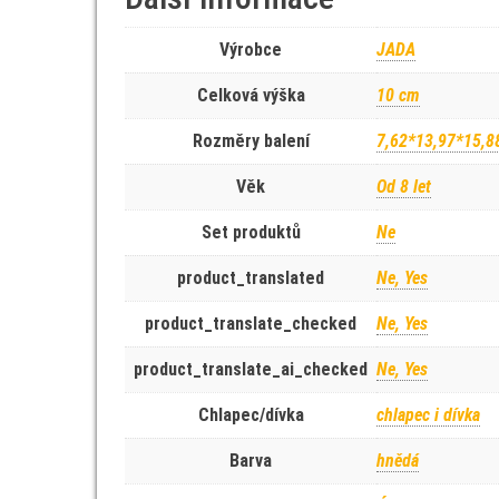
Výrobce
JADA
Celková výška
10 cm
Rozměry balení
7,62*13,97*15,8
Věk
Od 8 let
Set produktů
Ne
product_translated
Ne, Yes
product_translate_checked
Ne, Yes
product_translate_ai_checked
Ne, Yes
Chlapec/dívka
chlapec i dívka
Barva
hnědá