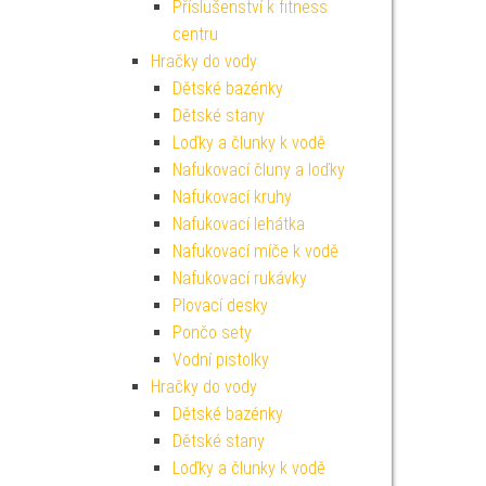
Příslušenství k fitness
centru
Hračky do vody
Dětské bazénky
Dětské stany
Loďky a člunky k vodě
Nafukovací čluny a loďky
Nafukovací kruhy
Nafukovací lehátka
Nafukovací míče k vodě
Nafukovací rukávky
Plovací desky
Pončo sety
Vodní pistolky
Hračky do vody
Dětské bazénky
Dětské stany
Loďky a člunky k vodě