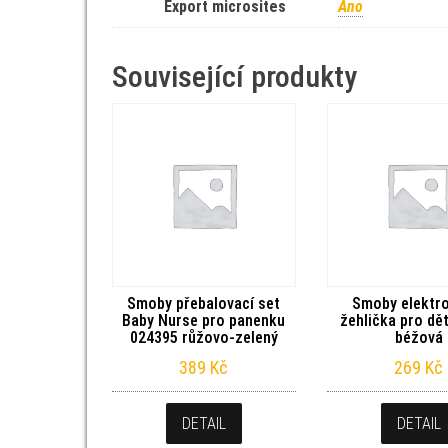
Export microsites
Áno
Související produkty
Smoby přebalovací set
Smoby elektr
Baby Nurse pro panenku
žehlička pro dě
024395 růžovo-zelený
béžová
389
Kč
269
Kč
DETAIL
DETAIL