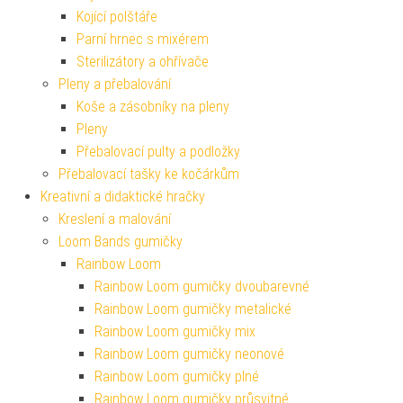
Kojící polštáře
Parní hrnec s mixérem
Sterilizátory a ohřívače
Pleny a přebalování
Koše a zásobníky na pleny
Pleny
Přebalovací pulty a podložky
Přebalovací tašky ke kočárkům
Kreativní a didaktické hračky
Kreslení a malování
Loom Bands gumičky
Rainbow Loom
Rainbow Loom gumičky dvoubarevné
Rainbow Loom gumičky metalické
Rainbow Loom gumičky mix
Rainbow Loom gumičky neonové
Rainbow Loom gumičky plné
Rainbow Loom gumičky průsvitné