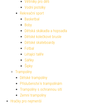
Větrníky pro děti
Vodní pistolky
Rekreační sport
Basketbal
Boby
Dětská skákadla a hopsadla
Dětské kolečkové brusle
Dětské skateboardy
Fotbal
Létající talíře
Sáňky
Šipky
Trampolíny
Dětské trampolíny
Příslušenství k trampolínám
Trampolíny s ochrannou sítí
Zemní trampolíny
Hračky pro nejmenší