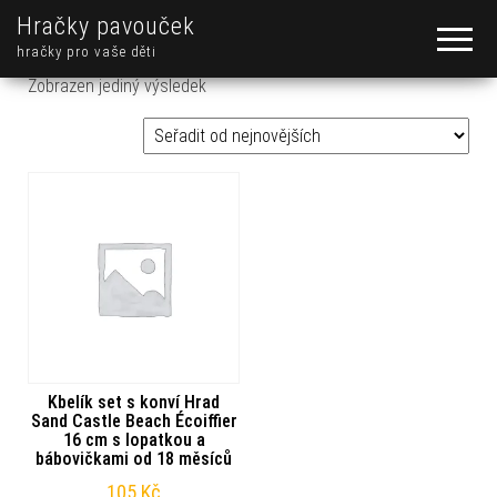
Hračky pavouček
hračky pro vaše děti
Zobrazen jediný výsledek
Kbelík set s konví Hrad
Sand Castle Beach Écoiffier
16 cm s lopatkou a
bábovičkami od 18 měsíců
105
Kč