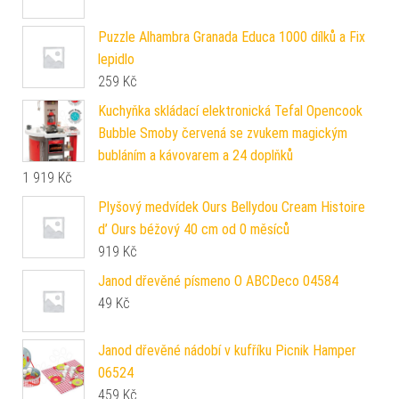
Puzzle Alhambra Granada Educa 1000 dílků a Fix
lepidlo
259
Kč
Kuchyňka skládací elektronická Tefal Opencook
Bubble Smoby červená se zvukem magickým
bubláním a kávovarem a 24 doplňků
1 919
Kč
Plyšový medvídek Ours Bellydou Cream Histoire
d’ Ours béžový 40 cm od 0 měsíců
919
Kč
Janod dřevěné písmeno O ABCDeco 04584
49
Kč
Janod dřevěné nádobí v kufříku Picnik Hamper
06524
459
Kč