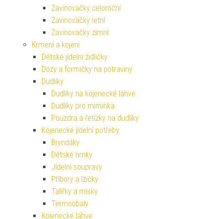
Zavinovačky celoroční
Zavinovačky letní
Zavinovačky zimní
Krmení a kojení
Dětské jídelní židličky
Dózy a formičky na potraviny
Dudlíky
Dudlíky na kojenecké láhve
Dudlíky pro miminka
Pouzdra a řetízky na dudlíky
Kojenecké jídelní potřeby
Bryndáky
Dětské hrnky
Jídelní soupravy
Příbory a lžičky
Talířky a misky
Termoobaly
Kojenecké láhve