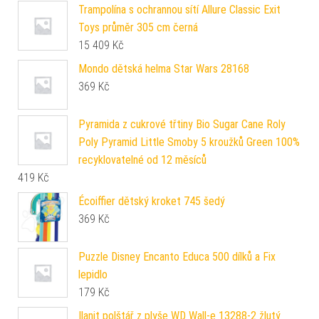
Trampolína s ochrannou sítí Allure Classic Exit
Toys průměr 305 cm černá
15 409
Kč
Mondo dětská helma Star Wars 28168
369
Kč
Pyramida z cukrové třtiny Bio Sugar Cane Roly
Poly Pyramid Little Smoby 5 kroužků Green 100%
recyklovatelné od 12 měsíců
419
Kč
Écoiffier dětský kroket 745 šedý
369
Kč
Puzzle Disney Encanto Educa 500 dílků a Fix
lepidlo
179
Kč
Ilanit polštář z plyše WD Wall-e 13288-2 žlutý