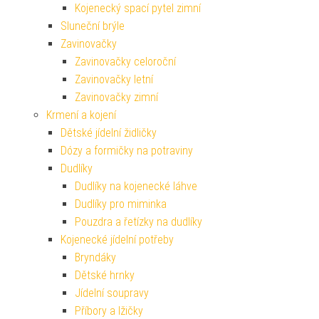
Kojenecký spací pytel zimní
Sluneční brýle
Zavinovačky
Zavinovačky celoroční
Zavinovačky letní
Zavinovačky zimní
Krmení a kojení
Dětské jídelní židličky
Dózy a formičky na potraviny
Dudlíky
Dudlíky na kojenecké láhve
Dudlíky pro miminka
Pouzdra a řetízky na dudlíky
Kojenecké jídelní potřeby
Bryndáky
Dětské hrnky
Jídelní soupravy
Příbory a lžičky