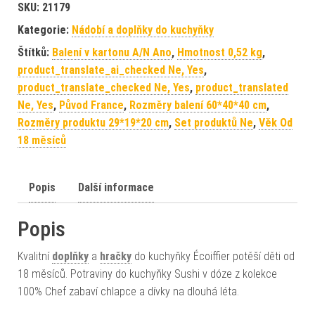
SKU:
21179
Kategorie:
Nádobí a doplňky do kuchyňky
Štítků:
Balení v kartonu A/N Ano
,
Hmotnost 0,52 kg
,
product_translate_ai_checked Ne, Yes
,
product_translate_checked Ne, Yes
,
product_translated
Ne, Yes
,
Původ France
,
Rozměry balení 60*40*40 cm
,
Rozměry produktu 29*19*20 cm
,
Set produktů Ne
,
Věk Od
18 měsíců
Popis
Další informace
Popis
Kvalitní
doplňky
a
hračky
do kuchyňky Écoiffier potěší děti od
18 měsíců. Potraviny do kuchyňky Sushi v dóze z kolekce
100% Chef zabaví chlapce a dívky na dlouhá léta.