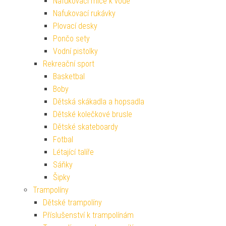
Nafukovací míče k vodě
Nafukovací rukávky
Plovací desky
Pončo sety
Vodní pistolky
Rekreační sport
Basketbal
Boby
Dětská skákadla a hopsadla
Dětské kolečkové brusle
Dětské skateboardy
Fotbal
Létající talíře
Sáňky
Šipky
Trampolíny
Dětské trampolíny
Příslušenství k trampolínám