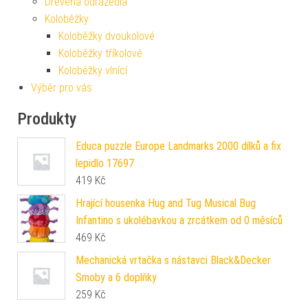
Dřevěná odrážedla
Koloběžky
Koloběžky dvoukolové
Koloběžky tříkolové
Koloběžky vlnící
Výběr pro vás
Produkty
Educa puzzle Europe Landmarks 2000 dílků a fix
lepidlo 17697
419
Kč
Hrající housenka Hug and Tug Musical Bug
Infantino s ukolébavkou a zrcátkem od 0 měsíců
469
Kč
Mechanická vrtačka s nástavci Black&Decker
Smoby a 6 doplňky
259
Kč