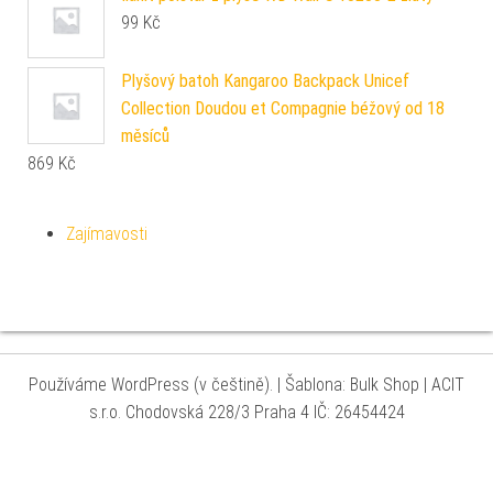
99
Kč
Plyšový batoh Kangaroo Backpack Unicef ​​
Collection Doudou et Compagnie béžový od 18
měsíců
869
Kč
Zajímavosti
Používáme WordPress (v češtině).
|
Šablona: Bulk Shop
| ACIT
s.r.o. Chodovská 228/3 Praha 4 IČ: 26454424