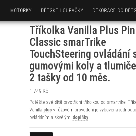
MOTORKY
DĚTSKÉ HOUPAČKY
DEKORACE DO DĚT
Tříkolka Vanilla Plus Pin
Classic smarTrike
TouchSteering ovládání 
gumovými koly a tlumič
2 tašky od 10 měs.
1 749
Kč
Potěšte své
dítě
prvotřídní tříkolkou od smartrike. Třík
Vanilla
plus
v růžovém provedení je vybavena jednod
ovládáním a skvělými
doplňky
.