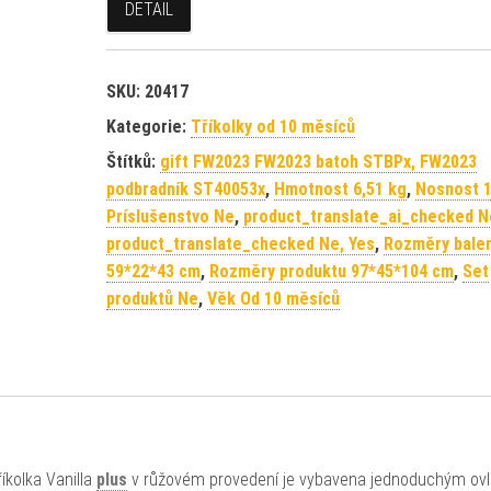
DETAIL
SKU:
20417
Kategorie:
Tříkolky od 10 měsíců
Štítků:
gift FW2023 FW2023 batoh STBPx, FW2023
podbradník ST40053x
,
Hmotnost 6,51 kg
,
Nosnost 1
Príslušenstvo Ne
,
product_translate_ai_checked N
product_translate_checked Ne, Yes
,
Rozměry balen
59*22*43 cm
,
Rozměry produktu 97*45*104 cm
,
Set
produktů Ne
,
Věk Od 10 měsíců
říkolka Vanilla
plus
v růžovém provedení je vybavena jednoduchým ov