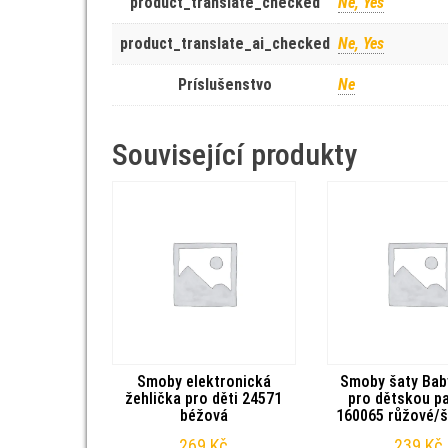
product_translate_checked
Ne, Yes
product_translate_ai_checked
Ne, Yes
Príslušenstvo
Ne
Související produkty
Smoby elektronická
Smoby šaty Bab
žehlička pro děti 24571
pro dětskou p
béžová
160065 růžové/š
269
Kč
239
Kč