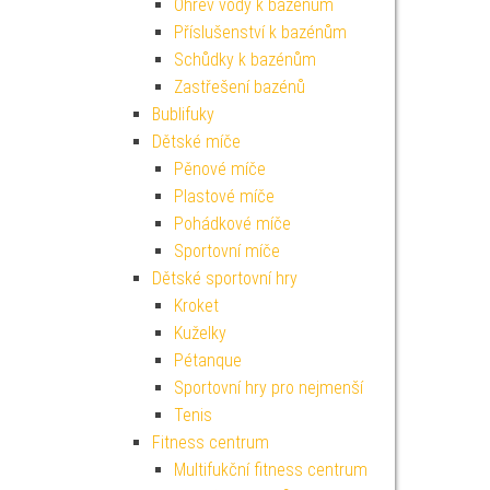
Ohřev vody k bazénům
Příslušenství k bazénům
Schůdky k bazénům
Zastřešení bazénů
Bublifuky
Dětské míče
Pěnové míče
Plastové míče
Pohádkové míče
Sportovní míče
Dětské sportovní hry
Kroket
Kuželky
Pétanque
Sportovní hry pro nejmenší
Tenis
Fitness centrum
Multifukční fitness centrum