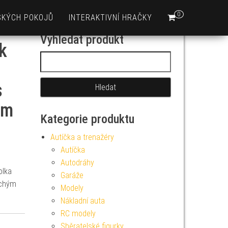
0
SKÝCH POKOJŮ
INTERAKTIVNÍ HRAČKY
Vyhledat produkt
k
Vyhledávání
s
em
Kategorie produktu
Autíčka a trenažéry
Autíčka
Autodráhy
olka
Garáže
uchým
Modely
Nákladní auta
RC modely
Sběratelské figurky