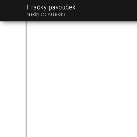
Hračky pavouček
hračky pro vaše děti