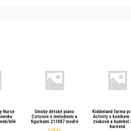
y Nurse
Smoby dětské piano
Kiddieland farma pr
anenku
Cotoons s melodiemi a
Activity s koníkem 
edé/bílé
figurkami 211087 modré
zvuková a hudební
barevná
549
Kč