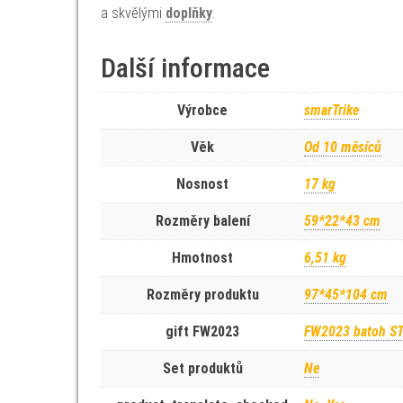
a skvělými
doplňky
.
Další informace
Výrobce
smarTrike
Věk
Od 10 měsíců
Nosnost
17 kg
Rozměry balení
59*22*43 cm
Hmotnost
6,51 kg
Rozměry produktu
97*45*104 cm
gift FW2023
FW2023 batoh ST
Set produktů
Ne