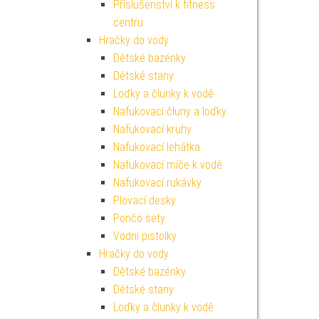
Příslušenství k fitness
centru
Hračky do vody
Dětské bazénky
Dětské stany
Loďky a člunky k vodě
Nafukovací čluny a loďky
Nafukovací kruhy
Nafukovací lehátka
Nafukovací míče k vodě
Nafukovací rukávky
Plovací desky
Pončo sety
Vodní pistolky
Hračky do vody
Dětské bazénky
Dětské stany
Loďky a člunky k vodě