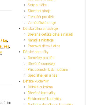
Sety autíčka
Stavební stroje
Trenažér pro děti
Zemědělské stroje
Dětská dílna a nástroje
Dřevěná dětská dílna a nářadí
Nářadí a nástroje
7 kg
,
Pracovní dětská dílna
e, Yes
,
Dětské domečky
í
Domečky pro děti
Dřevěné domečky
Příslušenství k domečkům
Speciálně jen u nás
Dětské kuchyňky
Dětská cukrárna
Dřevěné kuchyňky
Elektronické kuchyňky
ládáním
Nádobí a doplňky do kuchyňky