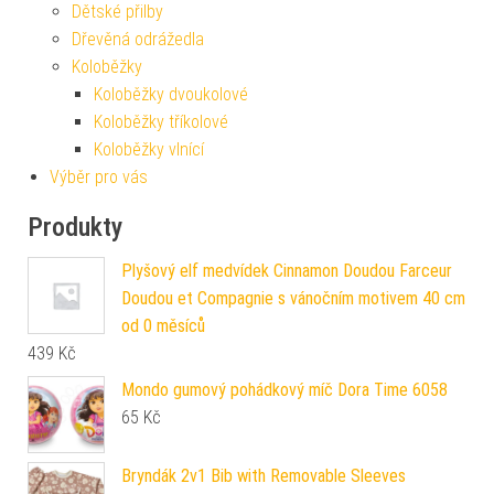
Dětské přilby
Dřevěná odrážedla
Koloběžky
Koloběžky dvoukolové
Koloběžky tříkolové
Koloběžky vlnící
Výběr pro vás
Produkty
Plyšový elf medvídek Cinnamon Doudou Farceur
Doudou et Compagnie s vánočním motivem 40 cm
od 0 měsíců
439
Kč
Mondo gumový pohádkový míč Dora Time 6058
65
Kč
Bryndák 2v1 Bib with Removable Sleeves