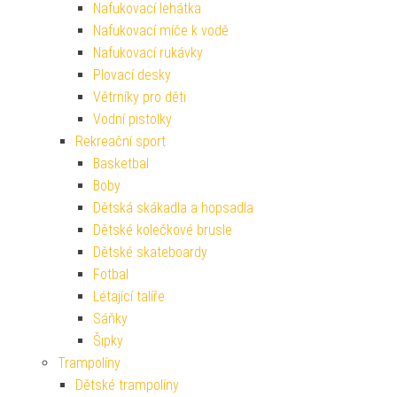
Nafukovací lehátka
Nafukovací míče k vodě
Nafukovací rukávky
Plovací desky
Větrníky pro děti
Vodní pistolky
Rekreační sport
Basketbal
Boby
Dětská skákadla a hopsadla
Dětské kolečkové brusle
Dětské skateboardy
Fotbal
Létající talíře
Sáňky
Šipky
Trampolíny
Dětské trampolíny