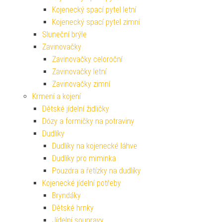
Kojenecký spací pytel letní
Kojenecký spací pytel zimní
Sluneční brýle
Zavinovačky
Zavinovačky celoroční
Zavinovačky letní
Zavinovačky zimní
Krmení a kojení
Dětské jídelní židličky
Dózy a formičky na potraviny
Dudlíky
Dudlíky na kojenecké láhve
Dudlíky pro miminka
Pouzdra a řetízky na dudlíky
Kojenecké jídelní potřeby
Bryndáky
Dětské hrnky
Jídelní soupravy