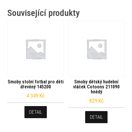
Související produkty
Smoby stolní fotbal pro děti
Smoby dětský hudební
dřevěný 145200
vláček Cotoons 211090
hnědý
4 349
Kč
829
Kč
DETAIL
DETAIL