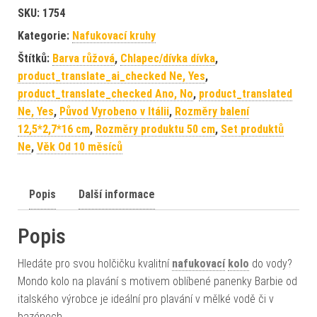
SKU:
1754
Kategorie:
Nafukovací kruhy
Štítků:
Barva růžová
,
Chlapec/dívka dívka
,
product_translate_ai_checked Ne, Yes
,
product_translate_checked Ano, No
,
product_translated
Ne, Yes
,
Původ Vyrobeno v Itálii
,
Rozměry balení
12,5*2,7*16 cm
,
Rozměry produktu 50 cm
,
Set produktů
Ne
,
Věk Od 10 měsíců
Popis
Další informace
Popis
Hledáte pro svou holčičku kvalitní
nafukovací
kolo
do vody?
Mondo kolo na plavání s motivem oblíbené panenky Barbie od
italského výrobce je ideální pro plavání v mělké vodě či v
bazénech.