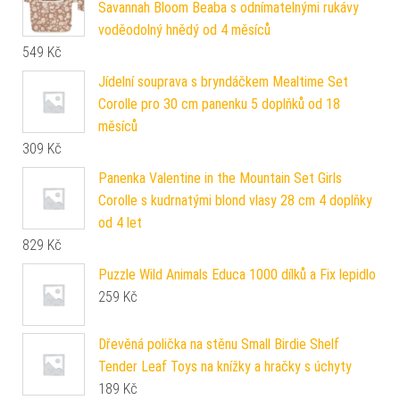
Savannah Bloom Beaba s odnímatelnými rukávy
voděodolný hnědý od 4 měsíců
549
Kč
Jídelní souprava s bryndáčkem Mealtime Set
Corolle pro 30 cm panenku 5 doplňků od 18
měsíců
309
Kč
Panenka Valentine in the Mountain Set Girls
Corolle s kudrnatými blond vlasy 28 cm 4 doplňky
od 4 let
829
Kč
Puzzle Wild Animals Educa 1000 dílků a Fix lepidlo
259
Kč
Dřevěná polička na stěnu Small Birdie Shelf
Tender Leaf Toys na knížky a hračky s úchyty
189
Kč