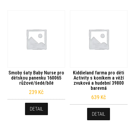
Smoby šaty Baby Nurse pro
Kiddieland farma pro děti
dětskou panenku 160065
Activity s koníkem a věží
růžové/šedé/bílé
zvuková a hudební 39800
barevná
239
Kč
639
Kč
DETAIL
DETAIL