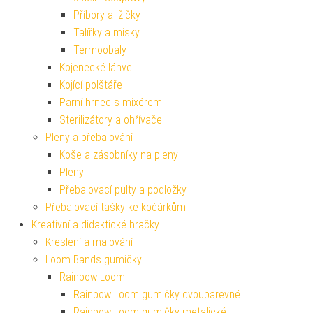
Příbory a lžičky
Talířky a misky
Termoobaly
Kojenecké láhve
Kojící polštáře
Parní hrnec s mixérem
Sterilizátory a ohřívače
Pleny a přebalování
Koše a zásobníky na pleny
Pleny
Přebalovací pulty a podložky
Přebalovací tašky ke kočárkům
Kreativní a didaktické hračky
Kreslení a malování
Loom Bands gumičky
Rainbow Loom
Rainbow Loom gumičky dvoubarevné
Rainbow Loom gumičky metalické