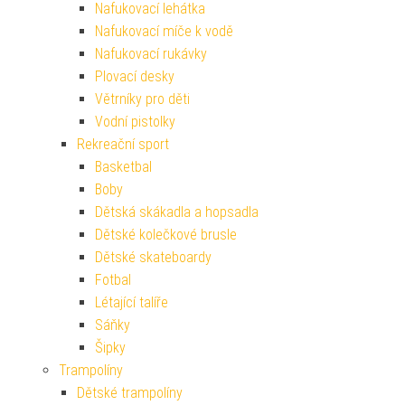
Nafukovací lehátka
Nafukovací míče k vodě
Nafukovací rukávky
Plovací desky
Větrníky pro děti
Vodní pistolky
Rekreační sport
Basketbal
Boby
Dětská skákadla a hopsadla
Dětské kolečkové brusle
Dětské skateboardy
Fotbal
Létající talíře
Sáňky
Šipky
Trampolíny
Dětské trampolíny