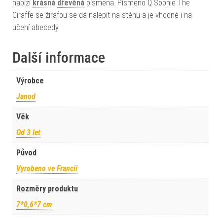
nabízí
krásná
dřevěná
písmena. Písmeno Q Sophie The
Giraffe se žirafou se dá nalepit na stěnu a je vhodné i na
učení abecedy.
Další informace
Výrobce
Janod
Věk
Od 3 let
Původ
Vyrobeno ve Francii
Rozměry produktu
7*0,6*7 cm