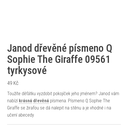
Janod dřevěné písmeno Q
Sophie The Giraffe 09561
tyrkysové
49
Kč
Toužíte děťátku vyzdobit pokojíček jeho jménem? Janod vám
nabízí
krásná
dřevěná
písmena. Písmeno Q Sophie The
Giraffe se žirafou se dá nalepit na stěnu a je vhodné i na
učení abecedy.