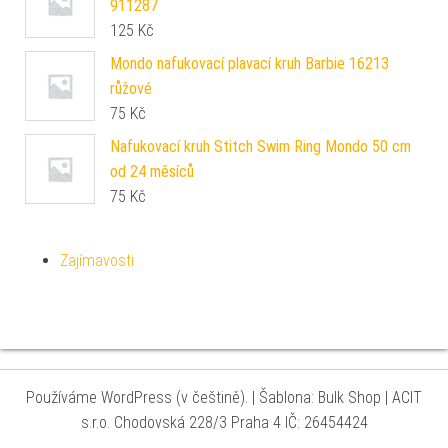
911287
125
Kč
Mondo nafukovací plavací kruh Barbie 16213
růžové
75
Kč
Nafukovací kruh Stitch Swim Ring Mondo 50 cm
od 24 měsíců
75
Kč
Zajímavosti
Používáme WordPress (v češtině).
|
Šablona: Bulk Shop
| ACIT
s.r.o. Chodovská 228/3 Praha 4 IČ: 26454424