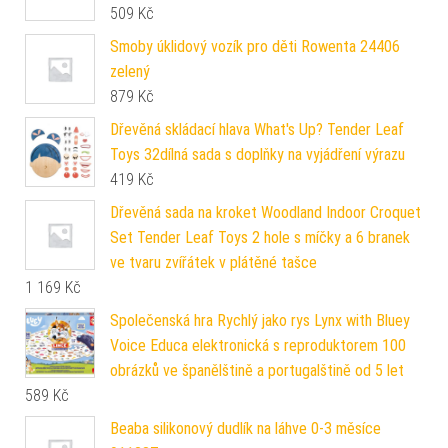
509
Kč
Smoby úklidový vozík pro děti Rowenta 24406
zelený
879
Kč
Dřevěná skládací hlava What's Up? Tender Leaf
Toys 32dílná sada s doplňky na vyjádření výrazu
419
Kč
Dřevěná sada na kroket Woodland Indoor Croquet
Set Tender Leaf Toys 2 hole s míčky a 6 branek
ve tvaru zvířátek v plátěné tašce
1 169
Kč
Společenská hra Rychlý jako rys Lynx with Bluey
Voice Educa elektronická s reproduktorem 100
obrázků ve španělštině a portugalštině od 5 let
589
Kč
Beaba silikonový dudlík na láhve 0-3 měsíce