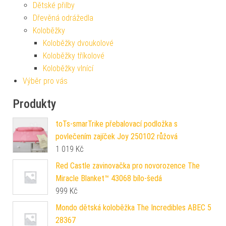
Dětské přilby
Dřevěná odrážedla
Koloběžky
Koloběžky dvoukolové
Koloběžky tříkolové
Koloběžky vlnící
Výběr pro vás
Produkty
toTs-smarTrike přebalovací podložka s
povlečením zajíček Joy 250102 růžová
1 019
Kč
Red Castle zavinovačka pro novorozence The
Miracle Blanket™ 43068 bílo-šedá
999
Kč
Mondo dětská koloběžka The Incredibles ABEC 5
28367