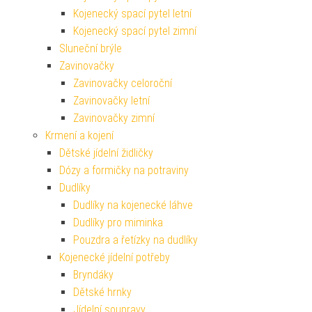
Kojenecký spací pytel letní
Kojenecký spací pytel zimní
Sluneční brýle
Zavinovačky
Zavinovačky celoroční
Zavinovačky letní
Zavinovačky zimní
Krmení a kojení
Dětské jídelní židličky
Dózy a formičky na potraviny
Dudlíky
Dudlíky na kojenecké láhve
Dudlíky pro miminka
Pouzdra a řetízky na dudlíky
Kojenecké jídelní potřeby
Bryndáky
Dětské hrnky
Jídelní soupravy