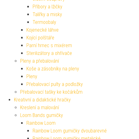
Příbory a lžičky
Talířky a misky
Termoobaly
Kojenecké láhve
Kojící polštáře
Parní hrnec s mixérem
Sterilizátory a ohřívače
Pleny a přebalování
Koše a zásobníky na pleny
Pleny
Přebalovací pulty a podložky
Přebalovací tašky ke kočárkům
Kreativní a didaktické hračky
Kreslení a malování
Loom Bands gumičky
Rainbow Loom
Rainbow Loom gumičky dvoubarevné
Rainbow Loom gumičky metalické