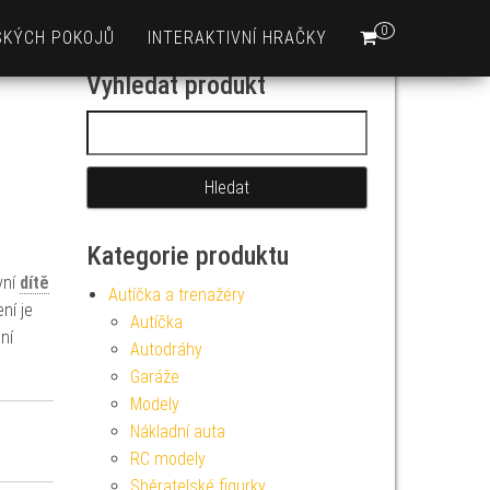
0
SKÝCH POKOJŮ
INTERAKTIVNÍ HRAČKY
Vyhledat produkt
Vyhledávání
Kategorie produktu
vní
dítě
Autíčka a trenažéry
ní je
Autíčka
ní
Autodráhy
Garáže
Modely
Nákladní auta
RC modely
Sběratelské figurky