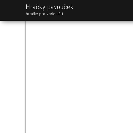
Hračky pavouček
hračky pro vaše děti