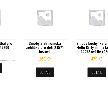
tbal pro
Smoby elektronická
Smoby kuchyňka pr
145200
žehlička pro děti 24571
Hello Kitty mini v k
béžová
24472 světle růž
č
269
Kč
479
Kč
DETAIL
DETAIL