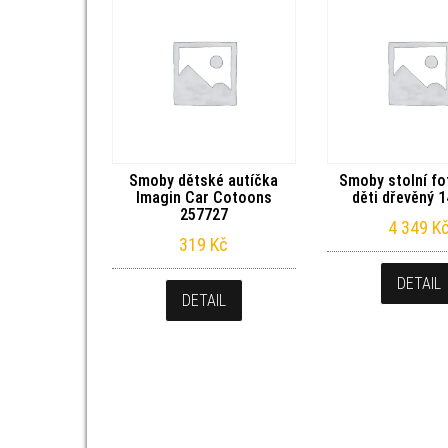
Smoby dětské autíčka
Smoby stolní fo
Imagin Car Cotoons
děti dřevěný 
257727
4 349
K
319
Kč
DETAIL
DETAIL