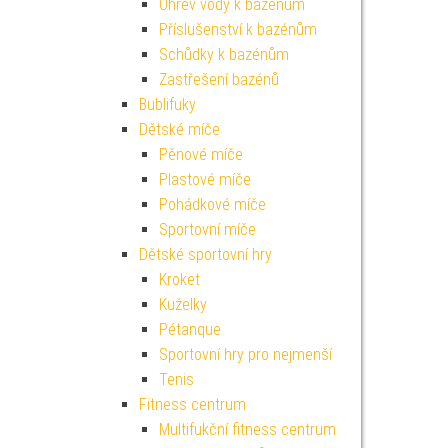
Ohřev vody k bazénům
Příslušenství k bazénům
Schůdky k bazénům
Zastřešení bazénů
Bublifuky
Dětské míče
Pěnové míče
Plastové míče
Pohádkové míče
Sportovní míče
Dětské sportovní hry
Kroket
Kuželky
Pétanque
Sportovní hry pro nejmenší
Tenis
Fitness centrum
Multifukční fitness centrum