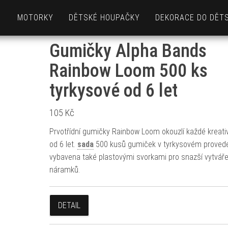
MOTORKY
DĚTSKÉ HOUPAČKY
DEKORACE DO DĚT
Gumičky Alpha Bands
Rainbow Loom 500 ks
tyrkysové od 6 let
105
Kč
Prvotřídní gumičky Rainbow Loom okouzlí každé kreati
od 6 let.
sada
500 kusů gumiček v tyrkysovém provede
vybavena také plastovými svorkami pro snazší vytváře
náramků.
DETAIL