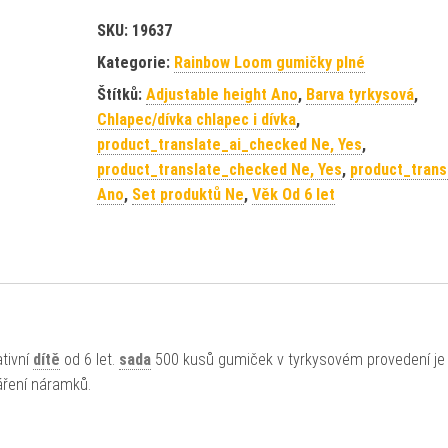
SKU:
19637
Kategorie:
Rainbow Loom gumičky plné
Štítků:
Adjustable height Ano
,
Barva tyrkysová
,
Chlapec/dívka chlapec i dívka
,
product_translate_ai_checked Ne, Yes
,
product_translate_checked Ne, Yes
,
product_trans
Ano
,
Set produktů Ne
,
Věk Od 6 let
tivní
dítě
od 6 let.
sada
500 kusů gumiček v tyrkysovém provedení je
áření náramků.