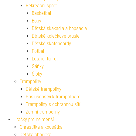
Rekreační sport
Basketbal
Boby
Dětská skákadla a hopsadla
Dětské kolečkové brusle
Dětské skateboardy
Fotbal
Létající talíře
Sáňky
Šipky
Trampolíny
Dětské trampolíny
Příslušenství k trampolínám
Trampolíny s ochrannou sítí
Zemní trampolíny
Hračky pro nejmenší
Chrastítka a kousátka
Dětská chodítka