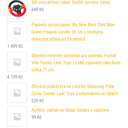
BIG interaktivní volant 56459 červeno černý
649
Kč
Panenka novorozenec My New Born Child Mon
Grand Poupon Corolle 36 cm s modrýma
mrkacíma očima od 24 měsíců
1 489
Kč
Dřevěný městský domeček pro panenku Foxtail
Villa Tender Leaf Toys 12 dílů vybavený nábytkem
výška 71 cm
4 739
Kč
Dřevěná polární kra se zvířátky Balancing Polar
Circle Tender Leaf Toys a eskymákem na rybách
539
Kč
Autíčko zajíček na tahání Dohány s vajíčkem
99
Kč