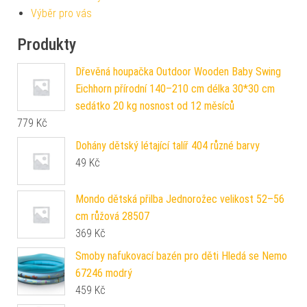
Výběr pro vás
Produkty
Dřevěná houpačka Outdoor Wooden Baby Swing
Eichhorn přírodní 140–210 cm délka 30*30 cm
sedátko 20 kg nosnost od 12 měsíců
779
Kč
Dohány dětský létající talíř 404 různé barvy
49
Kč
Mondo dětská přilba Jednorožec velikost 52–56
cm růžová 28507
369
Kč
Smoby nafukovací bazén pro děti Hledá se Nemo
67246 modrý
459
Kč