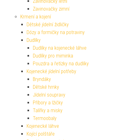
Zavinovačky letní
Zavinovačky zimní
Krmení a kojení
Dětské jídelní židličky
Dózy a formičky na potraviny
Dudlíky
Dudlíky na kojenecké láhve
Dudlíky pro miminka
Pouzdra a řetízky na dudlíky
Kojenecké jídelní potřeby
Bryndáky
Dětské hrnky
Jídelní soupravy
Příbory a lžičky
Talířky a misky
Termoobaly
Kojenecké láhve
Kojící polštáře