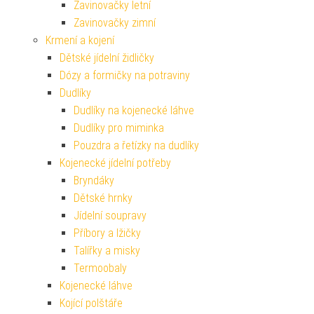
Zavinovačky letní
Zavinovačky zimní
Krmení a kojení
Dětské jídelní židličky
Dózy a formičky na potraviny
Dudlíky
Dudlíky na kojenecké láhve
Dudlíky pro miminka
Pouzdra a řetízky na dudlíky
Kojenecké jídelní potřeby
Bryndáky
Dětské hrnky
Jídelní soupravy
Příbory a lžičky
Talířky a misky
Termoobaly
Kojenecké láhve
Kojící polštáře