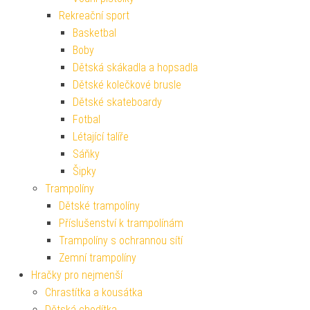
Rekreační sport
Basketbal
Boby
Dětská skákadla a hopsadla
Dětské kolečkové brusle
Dětské skateboardy
Fotbal
Létající talíře
Sáňky
Šipky
Trampolíny
Dětské trampolíny
Příslušenství k trampolínám
Trampolíny s ochrannou sítí
Zemní trampolíny
Hračky pro nejmenší
Chrastítka a kousátka
Dětská chodítka