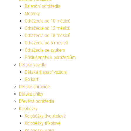
Balanční odrážedla
Motorky
Odrážedla od 10 měsíců
Odrážedla od 12 měsíců
Odrážedla od 18 měsíců
Odrážedla od 6 měsíců
Odrážedla se zvukem
Příslušenství k odrážedlům
Dětská vozidla
Dětská šlapací vozidla
Go kart
Dětské chrániče
Dětské přilby
Dřevěná odrážedla
Koloběžky
Koloběžky dvoukolové
Koloběžky tříkolové
Koloběžky vlnící