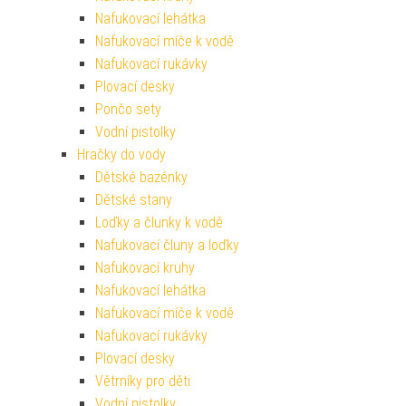
Nafukovací lehátka
Nafukovací míče k vodě
Nafukovací rukávky
Plovací desky
Pončo sety
Vodní pistolky
Hračky do vody
Dětské bazénky
Dětské stany
Loďky a člunky k vodě
Nafukovací čluny a loďky
Nafukovací kruhy
Nafukovací lehátka
Nafukovací míče k vodě
Nafukovací rukávky
Plovací desky
Větrníky pro děti
Vodní pistolky