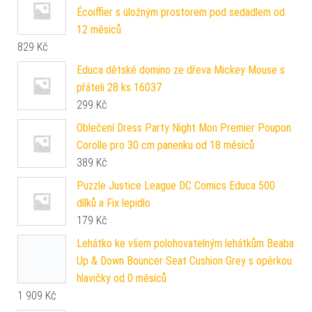
Écoiffier s úložným prostorem pod sedadlem od
12 měsíců
829
Kč
Educa dětské domino ze dřeva Mickey Mouse s
přáteli 28 ks 16037
299
Kč
Oblečení Dress Party Night Mon Premier Poupon
Corolle pro 30 cm panenku od 18 měsíců
389
Kč
Puzzle Justice League DC Comics Educa 500
dílků a Fix lepidlo
179
Kč
Lehátko ke všem polohovatelným lehátkům Beaba
Up & Down Bouncer Seat Cushion Grey s opěrkou
hlavičky od 0 měsíců
1 909
Kč