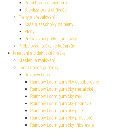
Parní hrnec s mixérem
Sterilizátory a ohřívače
Pleny a přebalování
Koše a zásobníky na pleny
Pleny
Přebalovací pulty a podložky
Přebalovací tašky ke kočárkům
Kreativní a didaktické hračky
Kreslení a malování
Loom Bands gumičky
Rainbow Loom
Rainbow Loom gumičky dvoubarevné
Rainbow Loom gumičky metalické
Rainbow Loom gumičky mix
Rainbow Loom gumičky neonové
Rainbow Loom gumičky plné
Rainbow Loom gumičky průsvitné
Rainbow Loom gumičky tříbarevné