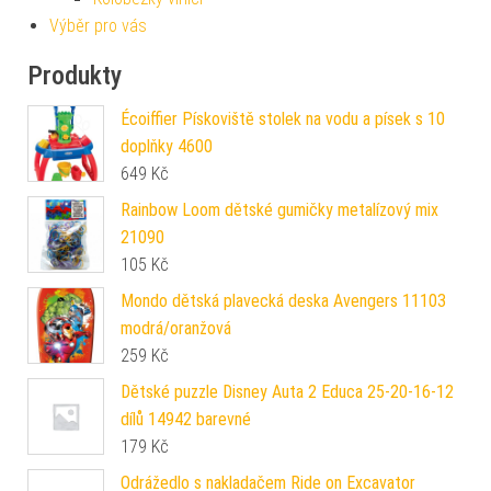
Výběr pro vás
Produkty
Écoiffier Pískoviště stolek na vodu a písek s 10
doplňky 4600
649
Kč
Rainbow Loom dětské gumičky metalízový mix
21090
105
Kč
Mondo dětská plavecká deska Avengers 11103
modrá/oranžová
259
Kč
Dětské puzzle Disney Auta 2 Educa 25-20-16-12
dílů 14942 barevné
179
Kč
Odrážedlo s nakladačem Ride on Excavator