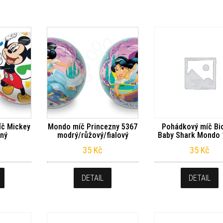
č Mickey
Mondo míč Princezny 5367
Pohádkový míč Bi
ený
modrý/růžový/fialový
Baby Shark Mondo 
35
Kč
35
Kč
DETAIL
DETAIL