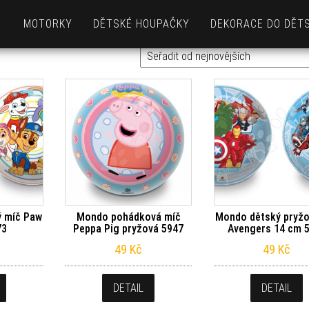
MOTORKY
DĚTSKÉ HOUPAČKY
DEKORACE DO DĚT
 míč Paw
Mondo pohádková míč
Mondo dětský pryžo
73
Peppa Pig pryžová 5947
Avengers 14 cm 
49
Kč
49
Kč
DETAIL
DETAIL