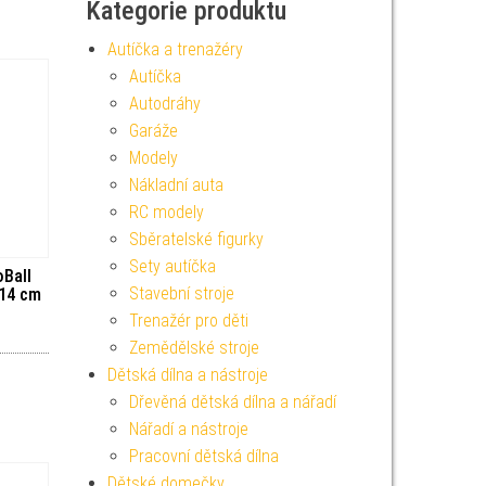
Kategorie produktu
Autíčka a trenažéry
Autíčka
Autodráhy
Garáže
Modely
Nákladní auta
RC modely
Sběratelské figurky
Sety autíčka
oBall
Stavební stroje
14 cm
Trenažér pro děti
Zemědělské stroje
Dětská dílna a nástroje
Dřevěná dětská dílna a nářadí
Nářadí a nástroje
Pracovní dětská dílna
Dětské domečky