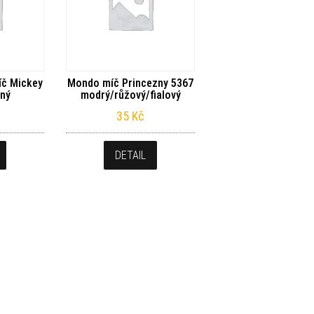
č Mickey
Mondo míč Princezny 5367
ený
modrý/růžový/fialový
35
Kč
DETAIL