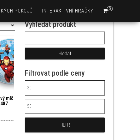
0
SKÝCH POKOJŮ
INTERAKTIVNÍ HRAČKY
Vyhledat produkt
Vyhledávání
Filtrovat podle ceny
Minimální cena
vý míč
5487
Maximální cena
FILTR