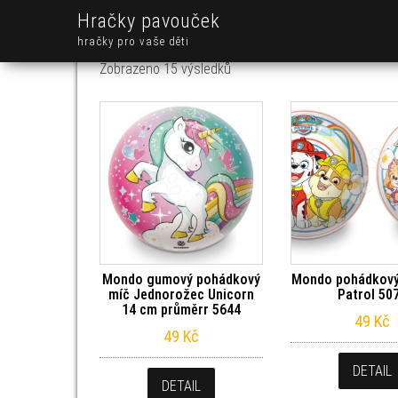
Hračky pavouček
hračky pro vaše děti
Seřazeno od nejnovějších
Zobrazeno 15 výsledků
Mondo gumový pohádkový
Mondo pohádkový
míč Jednorožec Unicorn
Patrol 50
14 cm průměrr 5644
49
Kč
49
Kč
DETAIL
DETAIL