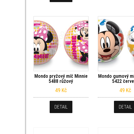
Mondo pryžový míč Minnie
Mondo gumový mí
5488 růžový
5422 červ
49
Kč
49
Kč
DETAIL
DETAIL