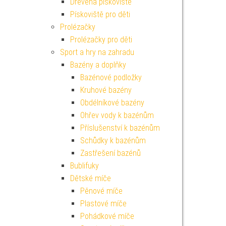
Dřevěná pískoviště
Pískoviště pro děti
Prolézačky
Prolézačky pro děti
Sport a hry na zahradu
Bazény a doplňky
Bazénové podložky
Kruhové bazény
Obdélníkové bazény
Ohřev vody k bazénům
Příslušenství k bazénům
Schůdky k bazénům
Zastřešení bazénů
Bublifuky
Dětské míče
Pěnové míče
Plastové míče
Pohádkové míče