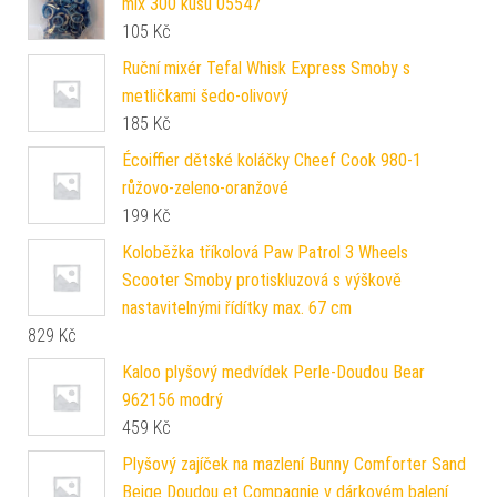
mix 300 kusů 05547
105
Kč
Ruční mixér Tefal Whisk Express Smoby s
metličkami šedo-olivový
185
Kč
Écoiffier dětské koláčky Cheef Cook 980-1
růžovo-zeleno-oranžové
199
Kč
Koloběžka tříkolová Paw Patrol 3 Wheels
Scooter Smoby protiskluzová s výškově
nastavitelnými řídítky max. 67 cm
829
Kč
Kaloo plyšový medvídek Perle-Doudou Bear
962156 modrý
459
Kč
Plyšový zajíček na mazlení Bunny Comforter Sand
Beige Doudou et Compagnie v dárkovém balení