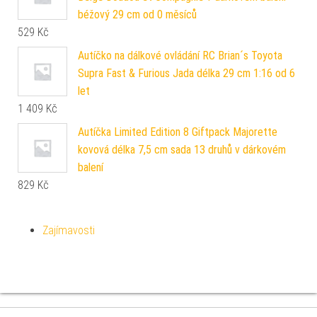
béžový 29 cm od 0 měsíců
529
Kč
Autíčko na dálkové ovládání RC Brian´s Toyota
Supra Fast & Furious Jada délka 29 cm 1:16 od 6
let
1 409
Kč
Autíčka Limited Edition 8 Giftpack Majorette
kovová délka 7,5 cm sada 13 druhů v dárkovém
balení
829
Kč
Zajímavosti