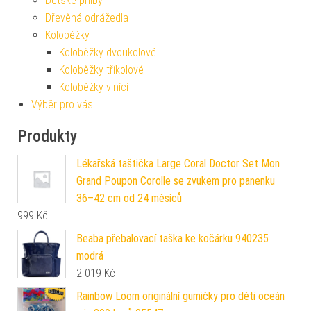
Dětské přilby
Dřevěná odrážedla
Koloběžky
Koloběžky dvoukolové
Koloběžky tříkolové
Koloběžky vlnící
Výběr pro vás
Produkty
Lékařská taštička Large Coral Doctor Set Mon
Grand Poupon Corolle se zvukem pro panenku
36–42 cm od 24 měsíců
999
Kč
Beaba přebalovací taška ke kočárku 940235
modrá
2 019
Kč
Rainbow Loom originální gumičky pro děti oceán