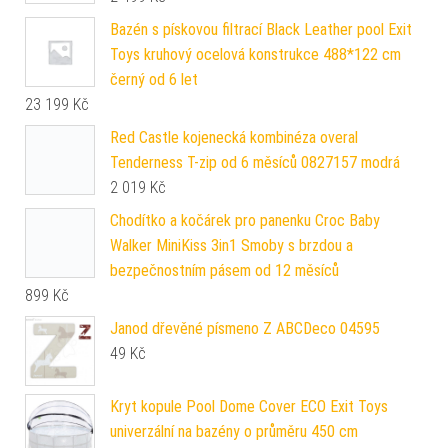
Bazén s pískovou filtrací Black Leather pool Exit
Toys kruhový ocelová konstrukce 488*122 cm
černý od 6 let
23 199
Kč
Red Castle kojenecká kombinéza overal
Tenderness T-zip od 6 měsíců 0827157 modrá
2 019
Kč
Chodítko a kočárek pro panenku Croc Baby
Walker MiniKiss 3in1 Smoby s brzdou a
bezpečnostním pásem od 12 měsíců
899
Kč
Janod dřevěné písmeno Z ABCDeco 04595
49
Kč
Kryt kopule Pool Dome Cover ECO Exit Toys
univerzální na bazény o průměru 450 cm