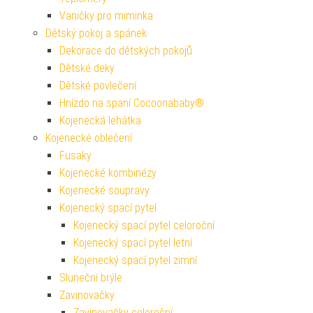
Vaničky pro miminka
Dětský pokoj a spánek
Dekorace do dětských pokojů
Dětské deky
Dětské povlečení
Hnízdo na spaní Cocoonababy®
Kojenecká lehátka
Kojenecké oblečení
Fusaky
Kojenecké kombinézy
Kojenecké soupravy
Kojenecký spací pytel
Kojenecký spací pytel celoroční
Kojenecký spací pytel letní
Kojenecký spací pytel zimní
Sluneční brýle
Zavinovačky
Zavinovačky celoroční