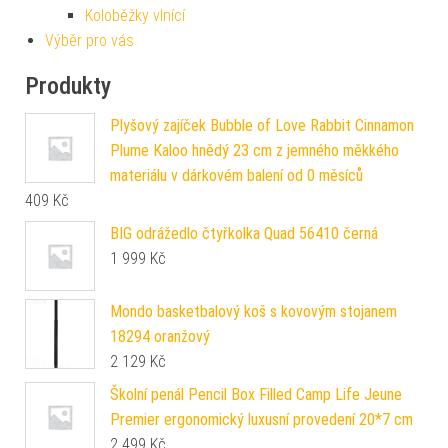
Koloběžky vlnící
Výběr pro vás
Produkty
Plyšový zajíček Bubble of Love Rabbit Cinnamon
Plume Kaloo hnědý 23 cm z jemného měkkého
materiálu v dárkovém balení od 0 měsíců
409
Kč
BIG odrážedlo čtyřkolka Quad 56410 černá
1 999
Kč
Mondo basketbalový koš s kovovým stojanem
18294 oranžový
2 129
Kč
Školní penál Pencil Box Filled Camp Life Jeune
Premier ergonomický luxusní provedení 20*7 cm
2 499
Kč