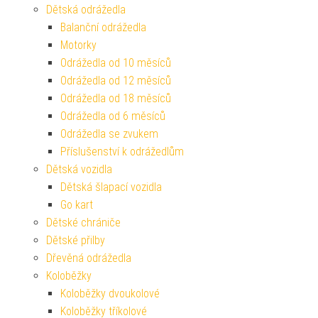
Dětská odrážedla
Balanční odrážedla
Motorky
Odrážedla od 10 měsíců
Odrážedla od 12 měsíců
Odrážedla od 18 měsíců
Odrážedla od 6 měsíců
Odrážedla se zvukem
Příslušenství k odrážedlům
Dětská vozidla
Dětská šlapací vozidla
Go kart
Dětské chrániče
Dětské přilby
Dřevěná odrážedla
Koloběžky
Koloběžky dvoukolové
Koloběžky tříkolové