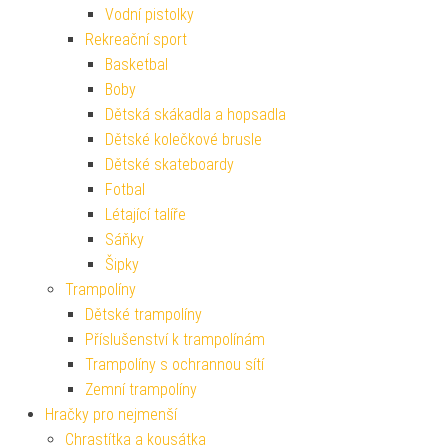
Vodní pistolky
Rekreační sport
Basketbal
Boby
Dětská skákadla a hopsadla
Dětské kolečkové brusle
Dětské skateboardy
Fotbal
Létající talíře
Sáňky
Šipky
Trampolíny
Dětské trampolíny
Příslušenství k trampolínám
Trampolíny s ochrannou sítí
Zemní trampolíny
Hračky pro nejmenší
Chrastítka a kousátka