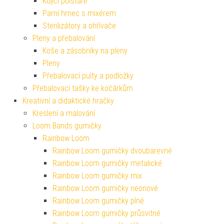
Kojící polštáře
Parní hrnec s mixérem
Sterilizátory a ohřívače
Pleny a přebalování
Koše a zásobníky na pleny
Pleny
Přebalovací pulty a podložky
Přebalovací tašky ke kočárkům
Kreativní a didaktické hračky
Kreslení a malování
Loom Bands gumičky
Rainbow Loom
Rainbow Loom gumičky dvoubarevné
Rainbow Loom gumičky metalické
Rainbow Loom gumičky mix
Rainbow Loom gumičky neonové
Rainbow Loom gumičky plné
Rainbow Loom gumičky průsvitné