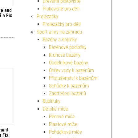
Dřevěná pískoviště
Pískoviště pro děti
re and
 a Fix
Prolézačky
Prolézačky pro děti
Sport a hry na zahradu
Bazény a doplňky
Bazénové podložky
Kruhové bazény
Obdélníkové bazény
Ohřev vody k bazénům
Příslušenství k bazénům
Schůdky k bazénům
Zastřešení bazénů
Bublifuky
Dětské míče
Pěnové míče
Plastové míče
phant
Pohádkové míče
a Fix