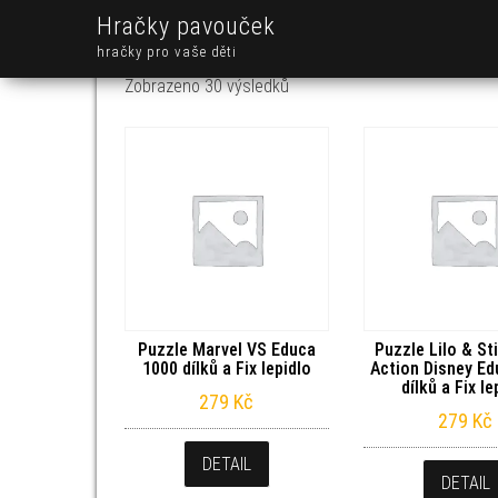
Hračky pavouček
hračky pro vaše děti
Seřazeno od nejnovějších
Zobrazeno 30 výsledků
Puzzle Marvel VS Educa
Puzzle Lilo & St
1000 dílků a Fix lepidlo
Action Disney Ed
dílků a Fix le
279
Kč
279
Kč
DETAIL
DETAIL