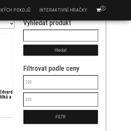
0
SKÝCH POKOJŮ
INTERAKTIVNÍ HRAČKY
Vyhledat produkt
Vyhledávání
Filtrovat podle ceny
Minimální cena
Edvard
ílků a
Maximální cena
FILTR