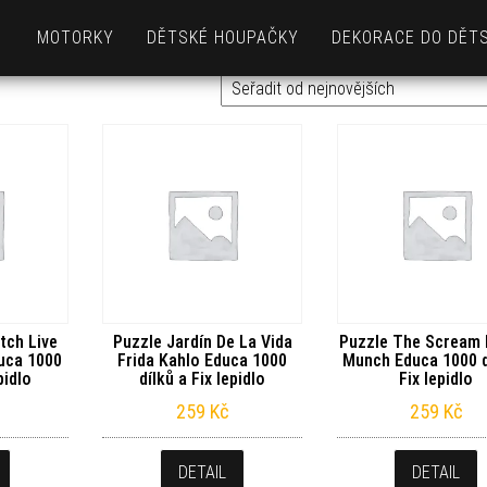
MOTORKY
DĚTSKÉ HOUPAČKY
DEKORACE DO DĚT
itch Live
Puzzle Jardín De La Vida
Puzzle The Scream 
uca 1000
Frida Kahlo Educa 1000
Munch Educa 1000 d
pidlo
dílků a Fix lepidlo
Fix lepidlo
259
Kč
259
Kč
DETAIL
DETAIL